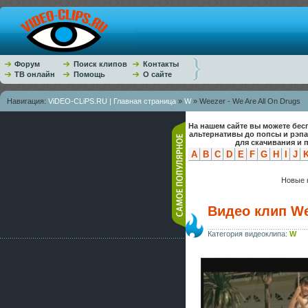
Форум
Поиск клипов
Контакты
ТВ онлайн
Помощь
О сайте
Навигация:
ViDEO-CLiPS.RU | Главная страница
»
W
» Weezer - We Are All On Drugs
На нашем сайте вы можете бес
альтернативы до попсы и рэп
для скачивания и 
A
B
C
D
E
F
G
H
I
J
Новые к
Видео клип Wee
Категория видеоклипа:
W