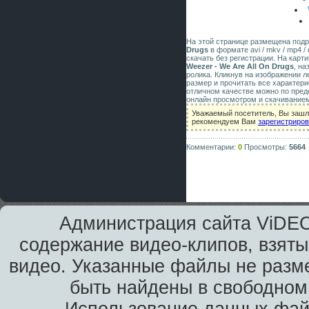
На этой странице размещена под
Drugs
в формате avi / mkv / mp4 /
скачать без регистрации. На карт
Weezer - We Are All On Drugs
, н
ролика. Кликнув на изображении 
размер и прочитать все характери
отличном качестве можно по пред
онлайн просмотром и скачиванием
Уважаемый посетитель, Вы зашли
рекомендуем Вам
зарегистриро
Комментарии:
0
Просмотры:
5664
Администрация сайта ViDEO
содержание видео-клипов, взяты
видео. Указанные файлы не разм
быть найдены в свободном 