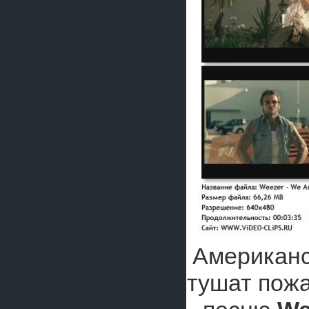
Американ
тушат пожа