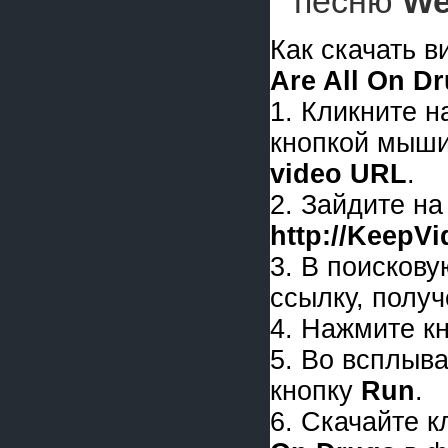
песню
We
Как скачать 
Are All On D
1. Кликните 
кнопкой мыши
video URL
.
2. Зайдите на
http://KeepV
3. В поискову
ссылку, получ
4. Нажмите к
5. Во всплыв
кнопку
Run
.
6. Скачайте 