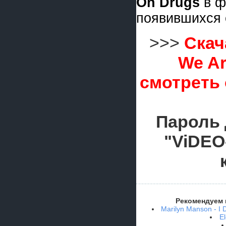
On Drugs
в ф
появившихся 
>>>
Скач
We Ar
смотреть
Пароль 
"ViDEO
Рекомендуем 
Marilyn Manson - I 
El