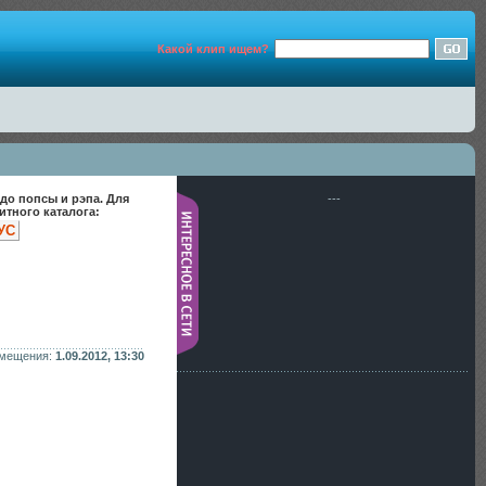
Какой клип ищем?
до попсы и рэпа. Для
---
тного каталога:
УС
змещения:
1.09.2012, 13:30