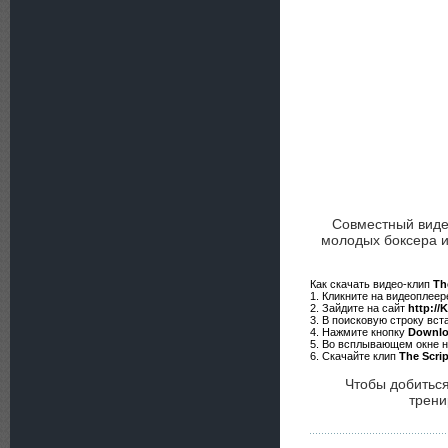
Совместный виде
молодых боксера 
Как скачать видео-клип
The
1. Кликните на видеоплее
2. Зайдите на сайт
http://
3. В поисковую строку вст
4. Нажмите кнопку
Downl
5. Во всплывающем окне 
6. Скачайте клип
The Scrip
Чтобы добиться
трени