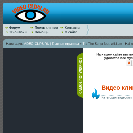
Форум
Поиск клипов
Контакты
ТВ онлайн
Помощь
О сайте
Навигация:
ViDEO-CLiPS.RU | Главная страница
»
T
» The Script feat. will.i.am - Hall
На нашем сайте вы мо
удобства все му
A
Видео клип 
Категория видеокли