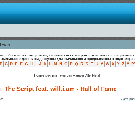
 of Fame
жете бесплатно смотреть видео клипы всех жанров – от метала и альтернативы 
зыкальные видеоклипы доступны для скачивания и представлены в виде алфави
B
C
D
E
F
G
H
I
J
K
L
M
N
O
P
Q
R
S
T
U
V
W
X
Y
Z
#
Р
Новые клипы в Телеграм-канале AlterMetal
The Script feat. will.i.am - Hall of Fame
па:
T
Дата ра