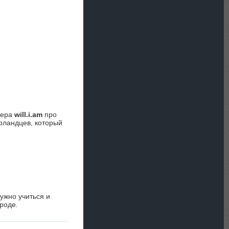
пера
will.i.am
про
ирландцев, который
ужно учиться и
роде.