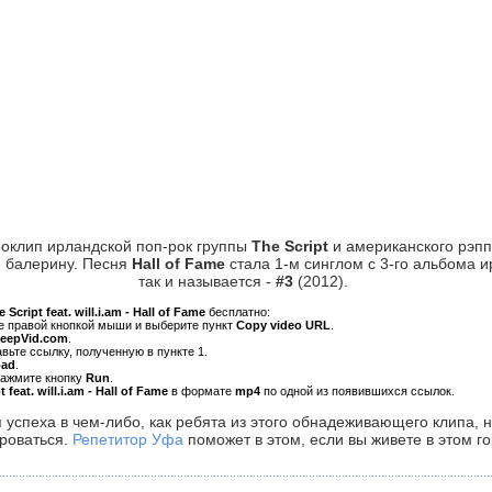
оклип ирландской поп-рок группы
The Script
и американского рэп
и балерину. Песня
Hall of Fame
стала 1-м синглом с 3-го альбома 
так и называется -
#3
(2012).
 Script feat. will.i.am - Hall of Fame
бесплатно:
ре правой кнопкой мыши и выберите пункт
Copy video URL
.
KeepVid.com
.
авьте ссылку, полученную в пункте 1.
oad
.
нажмите кнопку
Run
.
t feat. will.i.am - Hall of Fame
в формате
mp4
по одной из появившихся ссылок.
 успеха в чем-либо, как ребята из этого обнадеживающего клипа, н
роваться.
Репетитор Уфа
поможет в этом, если вы живете в этом го