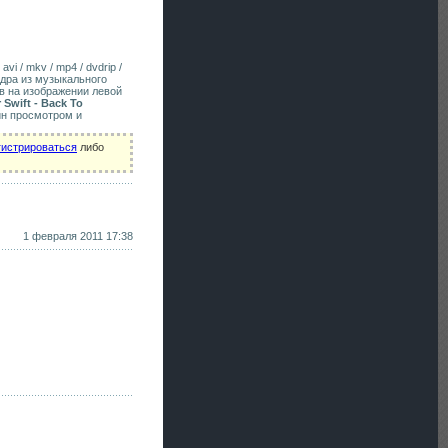
vi / mkv / mp4 / dvdrip /
адра из музыкального
в на изображении левой
 Swift - Back To
йн просмотром и
гистрироваться
либо
1 февраля 2011 17:38