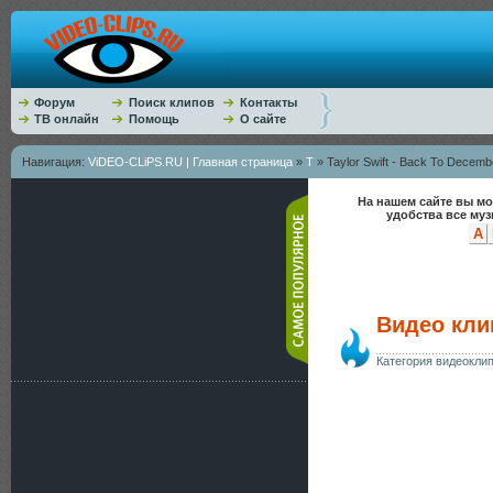
Форум
Поиск клипов
Контакты
ТВ онлайн
Помощь
О сайте
Навигация:
ViDEO-CLiPS.RU | Главная страница
»
T
» Taylor Swift - Back To Decemb
На нашем сайте вы мо
удобства все му
A
Видео клип
Категория видеокли