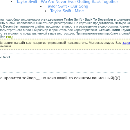
Taylor Swift - We Are Never Ever Getting Back Together
Taylor Swift - Our Song
Taylor Swift - Mine
ена подробная информация о
видеоклипе Taylor Swift - Back To December
в формате a
еть онлайн бесплатно и скачать без регистрации. На картинке представлены четыре к
 To December
, название файла, продолжительность и разрешение видео-ролика. Кликну
осмотреть его в полный размер и прочитать все характеристики.
Скачать клип Taylor
естве можно по представленной выше инструкции. При возникновении проблем с онла
айте
FAQ
.
Вы зашли на сайт как незарегистрированный пользователь. Мы рекомендуем Вам
заре
 именем.
ы:
5721
е нравится тейлор,,,,,но клип какой то слишком ванильный(((((