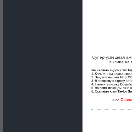
Супер-успешная ам
в клипе на
Как скачать видео-клип
Ta
1. Кликните на видеоплее
2. Зайдите на сайт
http://
3. В поисковую строку вст
4. Нажмите кнопку
Downl
5. Во всплывающем окне 
6. Скачайте клип
Taylor S
>>>
Скача