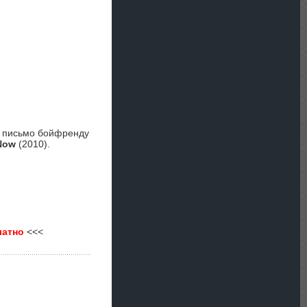
т письмо бойфренду
Now
(2010).
латно
<<<