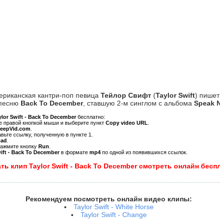
ериканская кантри-поп певица
Тейлор Свифт
(
Taylor Swift
) пише
 песню
Back To December
, ставшую 2-м синглом с альбома
Speak 
ylor Swift - Back To December
бесплатно:
ре правой кнопкой мыши и выберите пункт
Copy video URL
.
KeepVid.com
.
авьте ссылку, полученную в пункте 1.
oad
.
нажмите кнопку
Run
.
wift - Back To December
в формате
mp4
по одной из появившихся ссылок.
ть клип Taylor Swift - Back To December смотреть онлайн бесп
Рекомендуем посмотреть онлайн видео клипы:
Taylor Swift - White Horse
Taylor Swift - Change