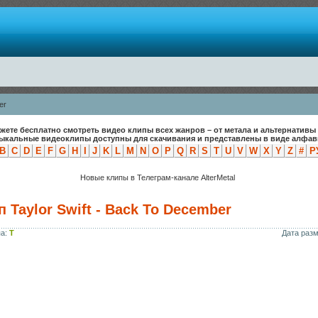
er
жете бесплатно смотреть видео клипы всех жанров – от метала и альтернативы 
зыкальные видеоклипы доступны для скачивания и представлены в виде алфави
B
C
D
E
F
G
H
I
J
K
L
M
N
O
P
Q
R
S
T
U
V
W
X
Y
Z
#
Р
Новые клипы в Телеграм-канале AlterMetal
 Taylor Swift - Back To December
па:
T
Дата раз