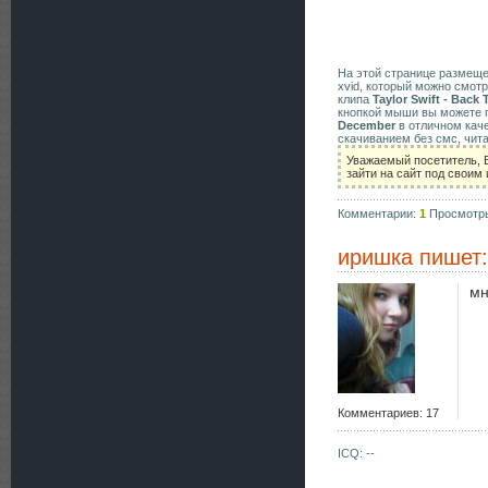
На этой странице размещ
xvid, который можно смотр
клипа
Taylor Swift - Back
кнопкой мыши вы можете п
December
в отличном кач
скачиванием без смс, чит
Уважаемый посетитель, 
зайти на сайт под своим
Комментарии:
1
Просмотр
иришка
пишет:
мн
Комментариев: 17
ICQ: --