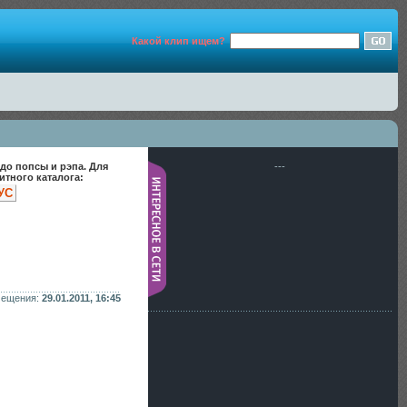
Какой клип ищем?
до попсы и рэпа. Для
---
тного каталога:
УС
мещения:
29.01.2011, 16:45