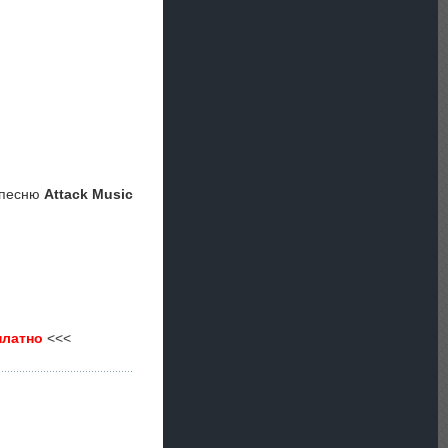
 песню
Attack Music
платно
<<<