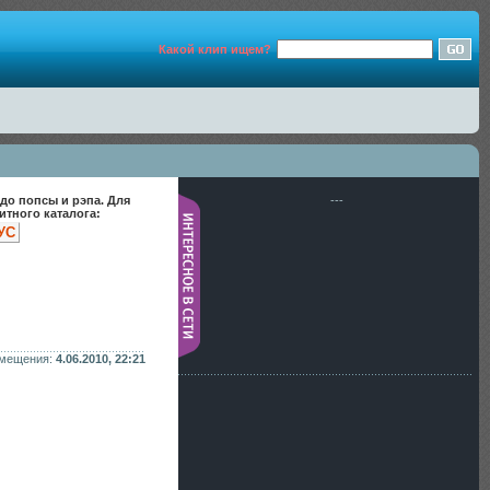
Какой клип ищем?
до попсы и рэпа. Для
---
тного каталога:
УС
змещения:
4.06.2010, 22:21