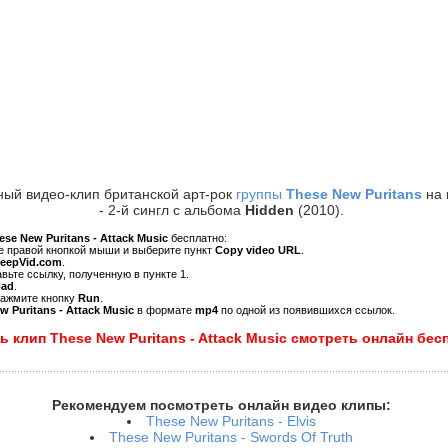
ный видео-клип британской арт-рок
группы
These New Puritans
на
- 2-й сингл с альбома
Hidden
(2010).
ese New Puritans - Attack Music
бесплатно:
ре правой кнопкой мыши и выберите пункт
Copy video URL
.
KeepVid.com
.
авьте ссылку, полученную в пункте 1.
oad
.
нажмите кнопку
Run
.
w Puritans - Attack Music
в формате
mp4
по одной из появившихся ссылок.
ь клип These New Puritans - Attack Music смотреть онлайн бес
Рекомендуем посмотреть онлайн видео клипы:
These New Puritans - Elvis
These New Puritans - Swords Of Truth