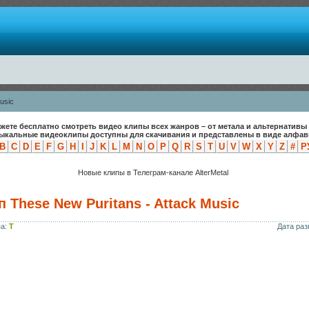
usic
жете бесплатно смотреть видео клипы всех жанров – от метала и альтернативы 
зыкальные видеоклипы доступны для скачивания и представлены в виде алфави
B
C
D
E
F
G
H
I
J
K
L
M
N
O
P
Q
R
S
T
U
V
W
X
Y
Z
#
Р
Новые клипы в Телеграм-канале AlterMetal
 These New Puritans - Attack Music
па:
T
Дата ра