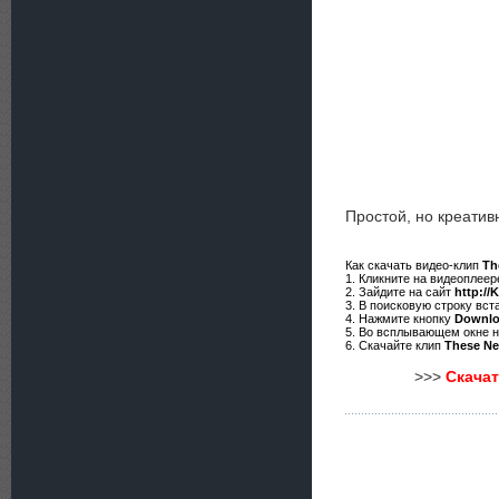
Простой, но креатив
Как скачать видео-клип
Th
1. Кликните на видеоплее
2. Зайдите на сайт
http://
3. В поисковую строку вст
4. Нажмите кнопку
Downl
5. Во всплывающем окне 
6. Скачайте клип
These Ne
>>>
Скачат