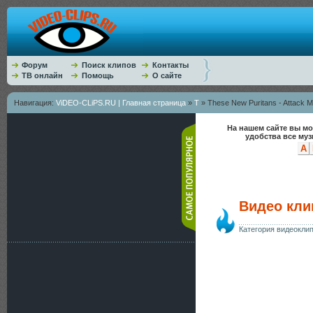
Форум
Поиск клипов
Контакты
ТВ онлайн
Помощь
О сайте
Навигация:
ViDEO-CLiPS.RU | Главная страница
»
T
» These New Puritans - Attack M
На нашем сайте вы мо
удобства все му
A
Видео клип
Категория видеокли