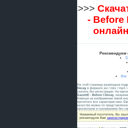
>>>
Скачат
- Before
онлайн
Рекомендуем 
S
the
На этой странице размещена под
Decay
в формате avi / mkv / mp4 /
скачать без регистрации. На карт
GazettE - Before I Decay
, назван
Кликнув на изображении левой кн
прочитать все характеристики.
Ск
качестве можно по представленно
просмотром и скачиванием без см
Уважаемый посетитель, Вы зашли
рекомендуем Вам
зарегистриро