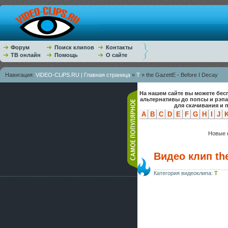
Форум
Поиск клипов
Контакты
ТВ онлайн
Помощь
О сайте
Навигация:
ViDEO-CLiPS.RU | Главная страница
»
T
» the GazettE - Before I Decay
На нашем сайте вы можете бес
альтернативы до попсы и рэп
для скачивания и 
A
B
C
D
E
F
G
H
I
J
Новые к
Видео клип the
Категория видеоклипа:
T