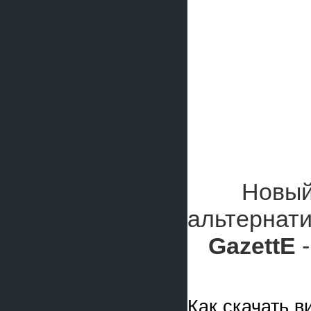
Новый
альтернати
GazettE
-
Как скачать 