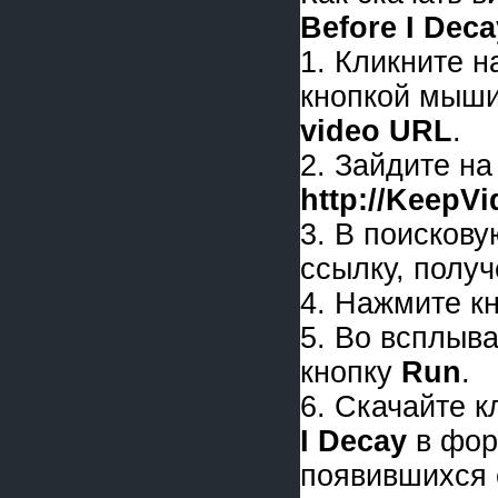
Before I Deca
1. Кликните 
кнопкой мыши
video URL
.
2. Зайдите на
http://KeepV
3. В поискову
ссылку, получ
4. Нажмите к
5. Во всплыв
кнопку
Run
.
6. Скачайте 
I Decay
в фо
появившихся 