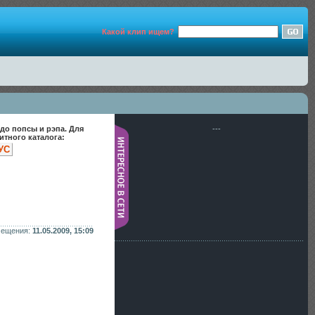
Какой клип ищем?
до попсы и рэпа. Для
---
тного каталога:
УС
мещения:
11.05.2009, 15:09