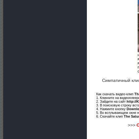
Симпатичный кли
Как скачать видео-клип
Th
1. Кликните на видеоплее
2. Зайдите на сайт
http://
3. В поисковую строку вст
4. Нажмите кнопку
Downl
5. Во всплывающем окне 
6. Скачайте клип
The Satu
>>>
С