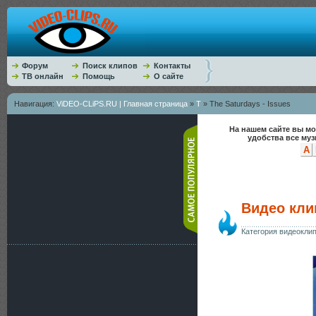
Форум
Поиск клипов
Контакты
ТВ онлайн
Помощь
О сайте
Навигация:
ViDEO-CLiPS.RU | Главная страница
»
T
» The Saturdays - Issues
На нашем сайте вы мо
удобства все му
A
Видео клип
Категория видеокли