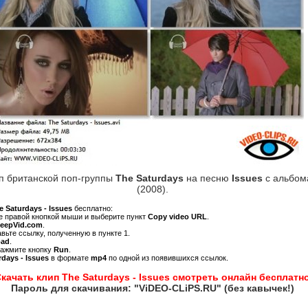
п британской поп-группы
The Saturdays
на песню
Issues
с альбо
(2008).
e Saturdays - Issues
бесплатно:
ре правой кнопкой мыши и выберите пункт
Copy video URL
.
KeepVid.com
.
авьте ссылку, полученную в пункте 1.
oad
.
нажмите кнопку
Run
.
rdays - Issues
в формате
mp4
по одной из появившихся ссылок.
качать клип The Saturdays - Issues смотреть онлайн бесплатн
Пароль для скачивания: "ViDEO-CLiPS.RU" (без кавычек!)