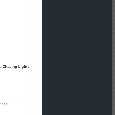
ма
Chasing Lights
о
<<<