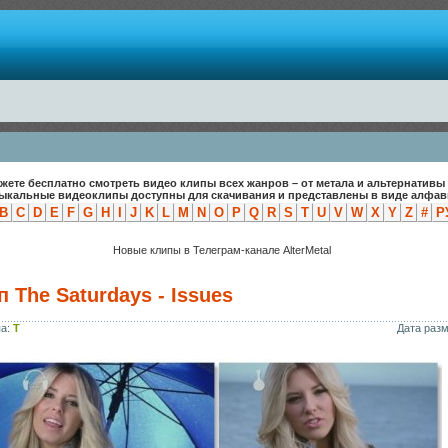
жете бесплатно смотреть видео клипы всех жанров – от метала и альтернативы 
зыкальные видеоклипы доступны для скачивания и представлены в виде алфави
B
C
D
E
F
G
H
I
J
K
L
M
N
O
P
Q
R
S
T
U
V
W
X
Y
Z
#
Р
Новые клипы в Телеграм-канале AlterMetal
 The Saturdays - Issues
па:
T
Дата раз