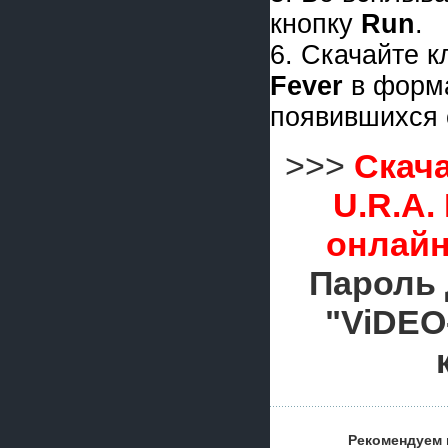
кнопку
Run
.
6. Скачайте 
Fever
в форм
появившихся 
>>>
Скача
U.R.A.
онлайн
Пароль 
"ViDEO
Рекомендуем 