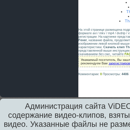
T
Th
На этой странице размещена под
формате avi / mkv / mp4 / dvdrip 
регистрации. На картинке предст
Fever
, название файла, продолжи
изображении левой кнопкой мыши 
характеристики.
Скачать клип The 
представленной выше инструкции.
скачиванием без смс, читайте
FA
Уважаемый посетитель, Вы зашли
рекомендуем Вам
зарегистриро
Комментарии:
0
Просмотры:
4406
Администрация сайта ViDEO
содержание видео-клипов, взяты
видео. Указанные файлы не разм