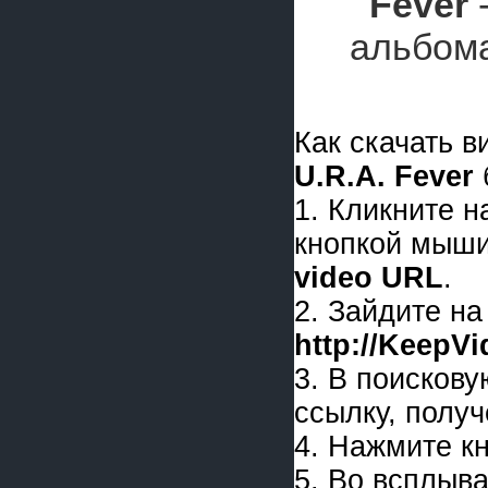
Fever
-
альбом
Как скачать 
U.R.A. Fever
1. Кликните 
кнопкой мыши
video URL
.
2. Зайдите на
http://KeepV
3. В поискову
ссылку, получ
4. Нажмите к
5. Во всплыв