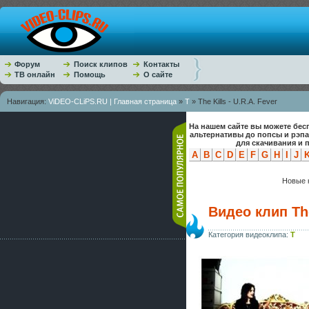
Форум
Поиск клипов
Контакты
ТВ онлайн
Помощь
О сайте
Навигация:
ViDEO-CLiPS.RU | Главная страница
»
T
» The Kills - U.R.A. Fever
На нашем сайте вы можете бес
альтернативы до попсы и рэп
для скачивания и 
A
B
C
D
E
F
G
H
I
J
Новые к
Видео клип The
Категория видеоклипа:
T