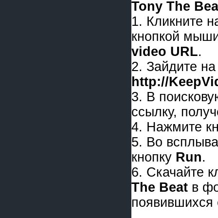
Tony The Bea
1. Кликните 
кнопкой мыши
video URL
.
2. Зайдите на
http://KeepV
3. В поискову
ссылку, получ
4. Нажмите к
5. Во всплыв
кнопку
Run
.
6. Скачайте 
The Beat
в ф
появившихся 