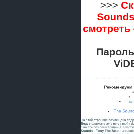
>>>
Ск
Sounds 
смотреть
Пароль
ViD
Рекомендуем 
The 
The Sound
На этой странице размещена под
Beat
в формате avi / mkv / mp4 / d
скачать без регистрации. На карт
Sounds - Tony The Beat
, названи