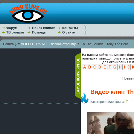
Форум
Поиск клипов
Контакты
ТВ онлайн
Помощь
О сайте
Навигация:
ViDEO-CLiPS.RU | Главная страница
»
T
» The Sounds - Tony The Beat
На нашем сайте вы можете бес
альтернативы до попсы и рэп
для скачивания и 
A
B
C
D
E
F
G
H
I
J
Новые к
Видео клип Th
Категория видеоклипа:
T