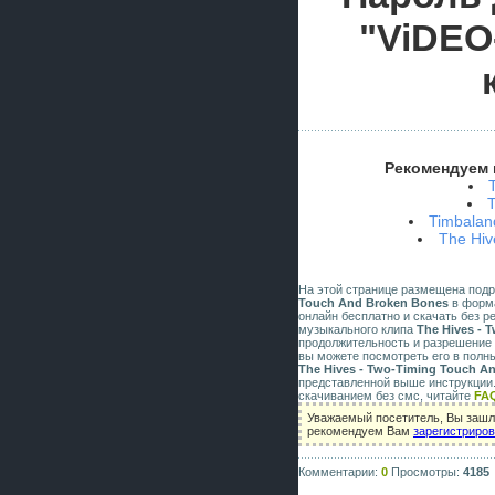
"ViDEO
Рекомендуем 
Timbalan
The Hiv
На этой странице размещена под
Touch And Broken Bones
в формат
онлайн бесплатно и скачать без р
музыкального клипа
The Hives - 
продолжительность и разрешение 
вы можете посмотреть его в полн
The Hives - Two-Timing Touch A
представленной выше инструкции.
скачиванием без смс, читайте
FA
Уважаемый посетитель, Вы зашли
рекомендуем Вам
зарегистриро
Комментарии:
0
Просмотры:
4185