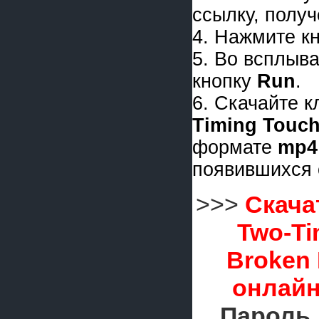
ссылку, получ
4. Нажмите к
5. Во всплыв
кнопку
Run
.
6. Скачайте 
Timing Touc
формате
mp4
появившихся 
>>>
Скача
Two-Ti
Broken
онлайн
Пароль 