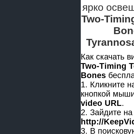
ярко осве
Two-Timin
Bon
Tyrannos
Как скачать 
Two-Timing 
Bones
беспла
1. Кликните 
кнопкой мыши
video URL
.
2. Зайдите на
http://KeepV
3. В поискову