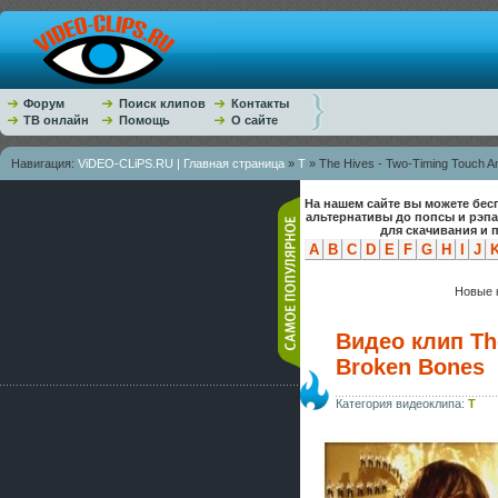
Форум
Поиск клипов
Контакты
ТВ онлайн
Помощь
О сайте
Навигация:
ViDEO-CLiPS.RU | Главная страница
»
T
» The Hives - Two-Timing Touch A
На нашем сайте вы можете бес
альтернативы до попсы и рэп
для скачивания и 
A
B
C
D
E
F
G
H
I
J
Новые к
Видео клип Th
Broken Bones
Категория видеоклипа:
T