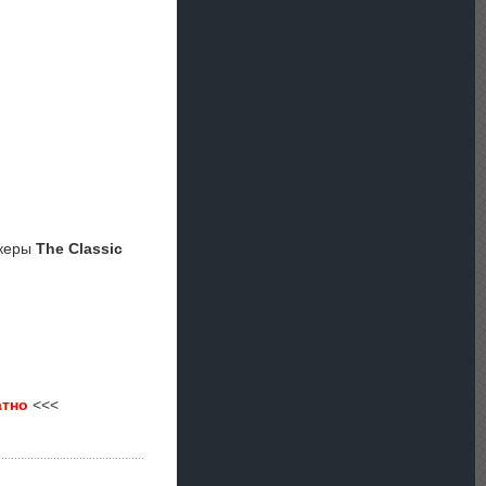
океры
The Classic
атно
<<<