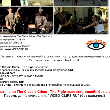
 бегает от каких-то парней в морском порту, где альтернативные р
Crime
играют песню
The Fight
.
e Classic Crime - The Fight
бесплатно:
ре правой кнопкой мыши и выберите пункт
Copy video URL
.
KeepVid.com
.
авьте ссылку, полученную в пункте 1.
oad
.
нажмите кнопку
Run
.
ic Crime - The Fight
в формате
mp4
по одной из появившихся ссылок.
ать клип The Classic Crime - The Fight смотреть онлайн беспл
Пароль для скачивания: "ViDEO-CLiPS.RU" (без кавычек!)