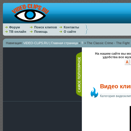
Форум
Поиск клипов
Контакты
ТВ онлайн
Помощь
О сайте
Навигация:
ViDEO-CLiPS.RU | Главная страница
»
T
» The Classic Crime - The Fight
На нашем сайте вы мо
удобства все му
A
Видео клип
Категория видеокли