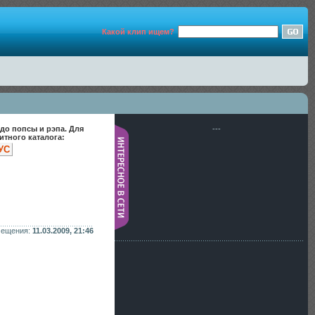
Какой клип ищем?
до попсы и рэпа. Для
---
тного каталога:
УС
мещения:
11.03.2009, 21:46