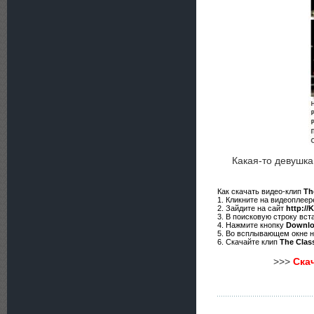
Какая-то девушка
Как скачать видео-клип
Th
1. Кликните на видеоплее
2. Зайдите на сайт
http://
3. В поисковую строку вст
4. Нажмите кнопку
Downl
5. Во всплывающем окне 
6. Скачайте клип
The Class
>>>
Скач