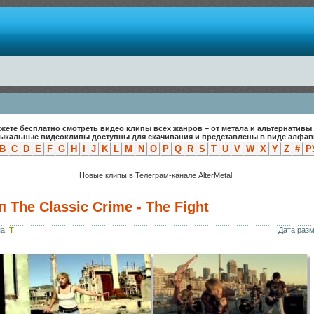
жете бесплатно смотреть видео клипы всех жанров – от метала и альтернативы 
зыкальные видеоклипы доступны для скачивания и представлены в виде алфави
B
C
D
E
F
G
H
I
J
K
L
M
N
O
P
Q
R
S
T
U
V
W
X
Y
Z
#
Р
Новые клипы в Телеграм-канале AlterMetal
 The Classic Crime - The Fight
па:
T
Дата раз