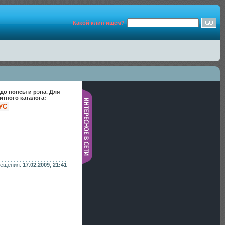
Какой клип ищем?
до попсы и рэпа. Для
---
тного каталога:
УС
мещения:
17.02.2009, 21:41