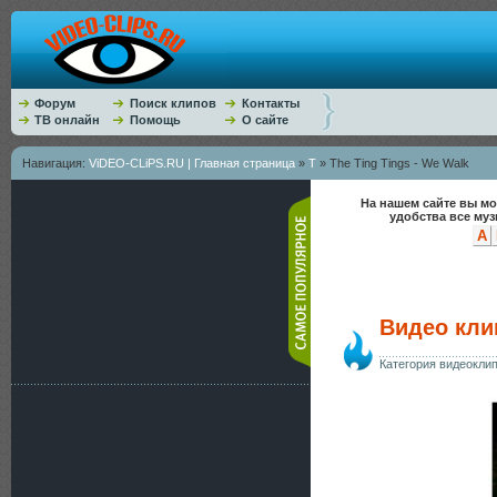
Форум
Поиск клипов
Контакты
ТВ онлайн
Помощь
О сайте
Навигация:
ViDEO-CLiPS.RU | Главная страница
»
T
» The Ting Tings - We Walk
На нашем сайте вы мо
удобства все му
A
Видео клип
Категория видеокли