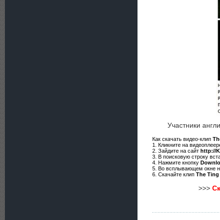
Участники англи
Как скачать видео-клип
Th
1. Кликните на видеоплее
2. Зайдите на сайт
http://
3. В поисковую строку вст
4. Нажмите кнопку
Downl
5. Во всплывающем окне 
6. Скачайте клип
The Ting
>>>
Ск