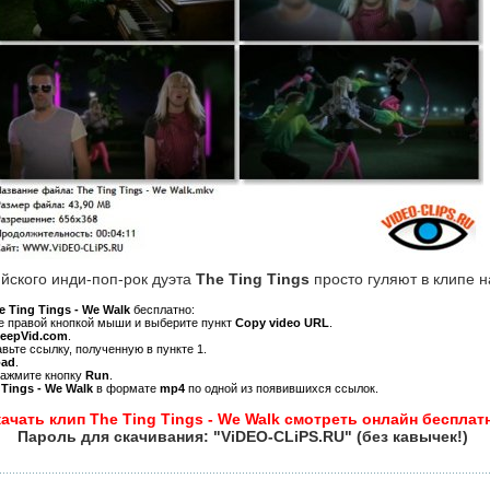
йского инди-поп-рок дуэта
The Ting Tings
просто гуляют в клипе н
e Ting Tings - We Walk
бесплатно:
ре правой кнопкой мыши и выберите пункт
Copy video URL
.
KeepVid.com
.
авьте ссылку, полученную в пункте 1.
oad
.
нажмите кнопку
Run
.
 Tings - We Walk
в формате
mp4
по одной из появившихся ссылок.
ачать клип The Ting Tings - We Walk смотреть онлайн бесплат
Пароль для скачивания: "ViDEO-CLiPS.RU" (без кавычек!)