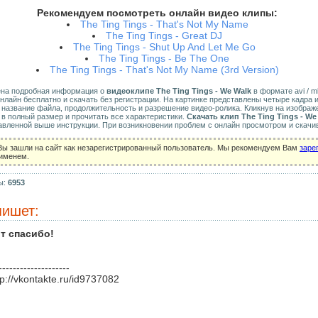
Рекомендуем посмотреть онлайн видео клипы:
The Ting Tings - That's Not My Name
The Ting Tings - Great DJ
The Ting Tings - Shut Up And Let Me Go
The Ting Tings - Be The One
The Ting Tings - That's Not My Name (3rd Version)
ена подробная информация о
видеоклипе The Ting Tings - We Walk
в формате avi / mkv
нлайн бесплатно и скачать без регистрации. На картинке представлены четыре кадра 
, название файла, продолжительность и разрешение видео-ролика. Кликнув на изобра
 в полный размер и прочитать все характеристики.
Скачать клип The Ting Tings - We
авленной выше инструкции. При возникновении проблем с онлайн просмотром и скачи
Вы зашли на сайт как незарегистрированный пользователь. Мы рекомендуем Вам
заре
 именем.
ы:
6953
ишет:
т спасибо!
--------------------
tp://vkontakte.ru/id9737082