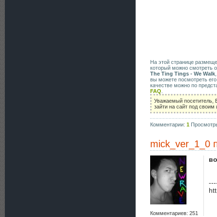
На этой странице размещ
который можно смотреть о
The Ting Tings - We Walk
вы можете посмотреть его
качестве можно по предст
FAQ
.
Уважаемый посетитель, 
зайти на сайт под своим
Комментарии:
1
Просмотр
mick_ver_1_0
п
во
---
ht
Комментариев: 251