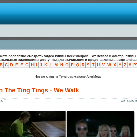
жете бесплатно смотреть видео клипы всех жанров – от метала и альтернативы 
зыкальные видеоклипы доступны для скачивания и представлены в виде алфави
B
C
D
E
F
G
H
I
J
K
L
M
N
O
P
Q
R
S
T
U
V
W
X
Y
Z
#
Р
Новые клипы в Телеграм-канале AlterMetal
 The Ting Tings - We Walk
па:
T
Дата раз