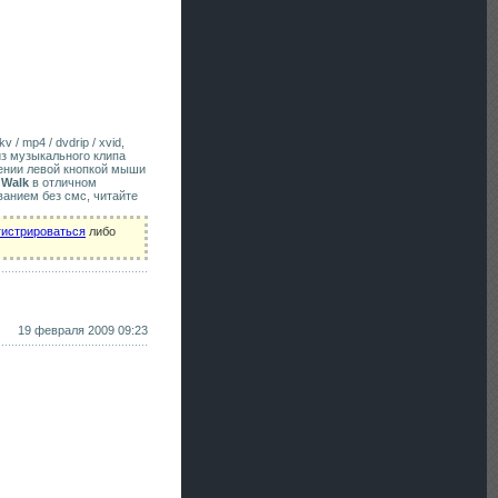
 / mp4 / dvdrip / xvid,
из музыкального клипа
жении левой кнопкой мыши
 Walk
в отличном
ванием без смс, читайте
гистрироваться
либо
19 февраля 2009 09:23