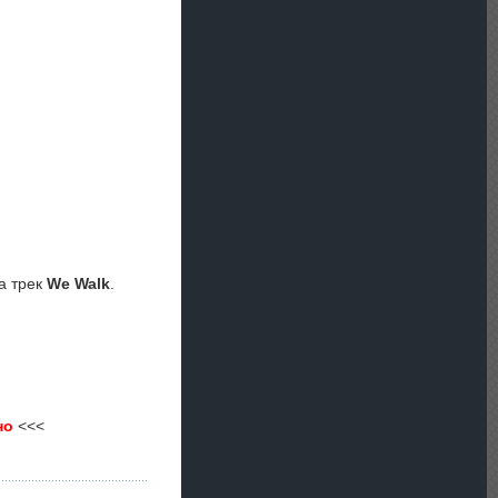
а трек
We Walk
.
но
<<<