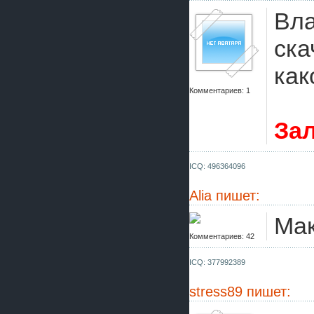
Вла
ска
как
Комментариев: 1
Зал
ICQ: 496364096
Alia
пишет:
Мак
Комментариев: 42
ICQ: 377992389
stress89
пишет: