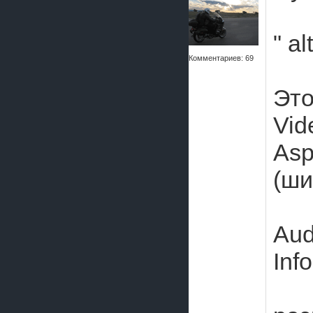
" a
Комментариев: 69
Это
Vid
Asp
(ш
Aud
Inf