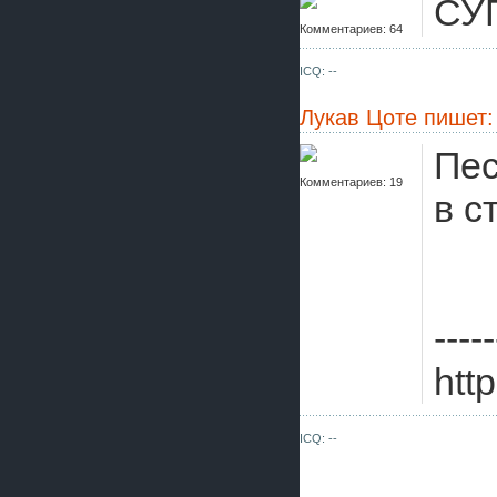
СУ
Комментариев: 64
ICQ: --
Лукав Цоте
пишет:
Пес
Комментариев: 19
в с
-----
htt
ICQ: --