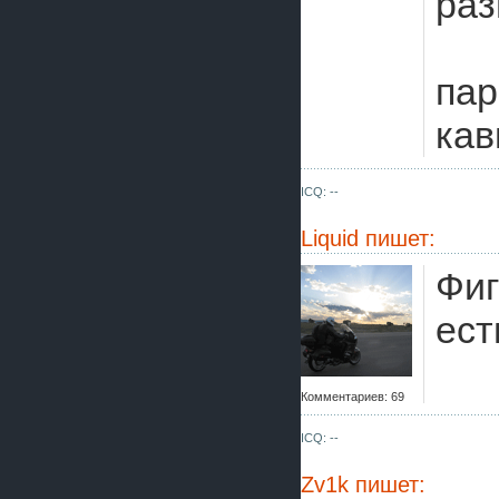
раз
пар
кав
ICQ: --
Liquid
пишет:
Фиг
ест
Комментариев: 69
ICQ: --
Zv1k
пишет: