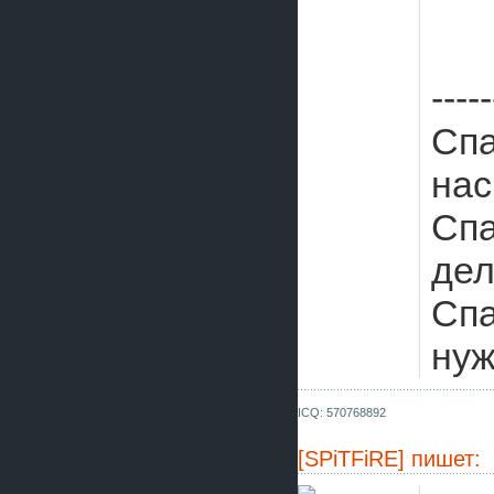
-----
Спа
нас
Спа
дел
Спа
нуж
ICQ: 570768892
[SPiTFiRE]
пишет: