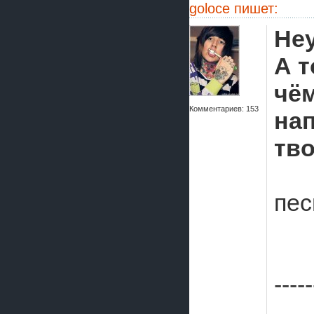
goloce
пишет:
Неу
А 
чём
Комментариев: 153
на
тво
пес
-----
___