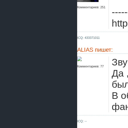
Комментариев: 251
-----
htt
ICQ: 433371011
ALIAS
пишет:
Зву
Комментариев: 77
Да 
был
В о
фан
ICQ: --