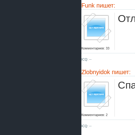
Funk
пишет:
Отл
Комментариев: 33
ICQ: --
Zlobnyidok
пишет:
Спа
Комментариев: 2
ICQ: --