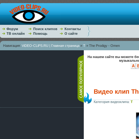
Форум
Поиск клипов
Контакты
ТВ онлайн
Помощь
О сайте
Навигация:
ViDEO-CLiPS.RU | Главная страница
»
T
» The Prodigy - Omen
На нашем сайте вы можете бе
музыкальны
A
Видео клип Th
Категория видеоклипа:
T