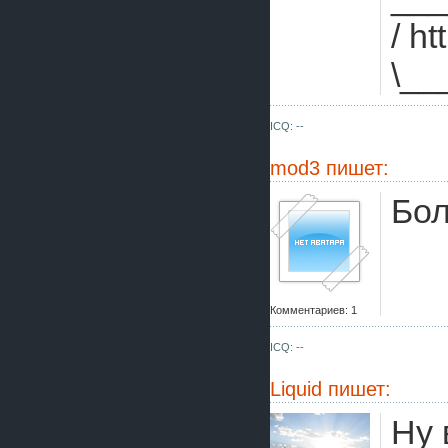
/ h
\__
ICQ: --
mod3
пишет:
Бол
Комментариев: 1
ICQ: --
Liquid
пишет:
Ну 