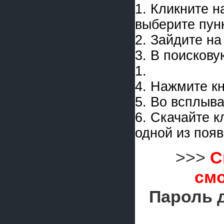
1. Кликните 
выберите пун
2. Зайдите на
3. В поискову
1.
4. Нажмите к
5. Во всплыв
6. Скачайте 
одной из поя
>>>
С
смо
Пароль 