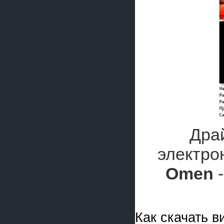
Дра
электр
Omen
-
Как скачать 