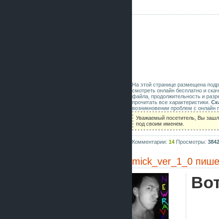
На этой странице размещена под
смотреть онлайн бесплатно и скач
файла, продолжительность и разр
прочитать все характеристики.
Ск
возникновении проблем с онлайн 
Уважаемый посетитель, Вы зашл
под своим именем.
Комментарии:
14
Просмотры:
384
mick_ver_1_0
пише
Вот