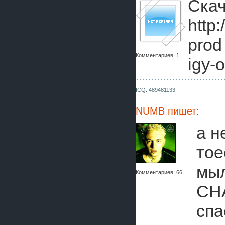
Скач
http
prod
Комментариев: 1
igy-
ICQ: 489481133
NUMB
пишет:
а н
тое
мы
Комментариев: 66
CHA
спа