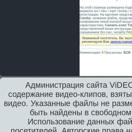
На этой странице размещена под
формате avi / mkv / mp4 / dvdrip 
регистрации. На картинке предст
Carnby
, название файла, продолж
изображении левой кнопкой мыши 
характеристики.
Скачать клип Tie
представленной выше инструкции.
скачиванием без смс, читайте
FA
Уважаемый посетитель, Вы зашли
рекомендуем Вам
зарегистриро
Комментарии:
0
Просмотры:
9135
Администрация сайта ViDEO
содержание видео-клипов, взяты
видео. Указанные файлы не разм
быть найдены в свободном 
Использование данных фай
посетителей. Авторские права н