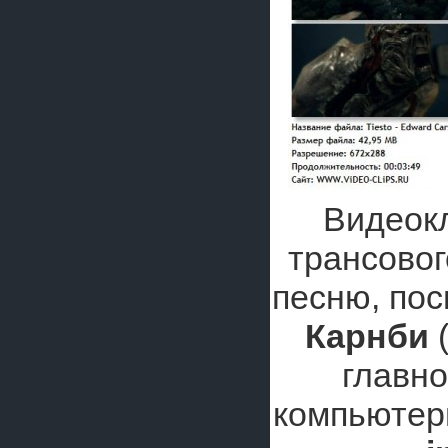
Видеокл
трансово
песню, по
Карнби
главно
компьютер