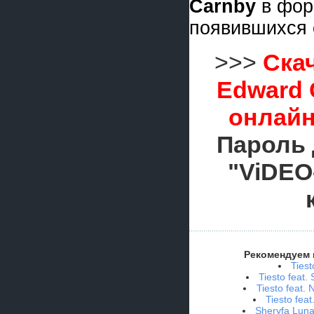
Carnby
в фо
появившихся 
>>>
Скач
Edward 
онлайн
Пароль 
"ViDEO
Рекомендуем 
Ties
Tiesto feat.
Tiesto feat.
Tiesto fea
Sheryfa Luna