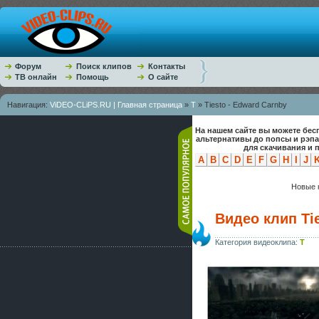
Форум
Поиск клипов
Контакты
ТВ онлайн
Помощь
О сайте
Навигация:
ViDEO-CLiPS.RU | Главная страница
»
T
» Tiesto - Edward Carnby
На нашем сайте вы можете бес
альтернативы до попсы и рэп
для скачивания и 
A
B
C
D
E
F
G
H
I
J
Новые к
Видео клип Ti
Категория видеоклипа:
T