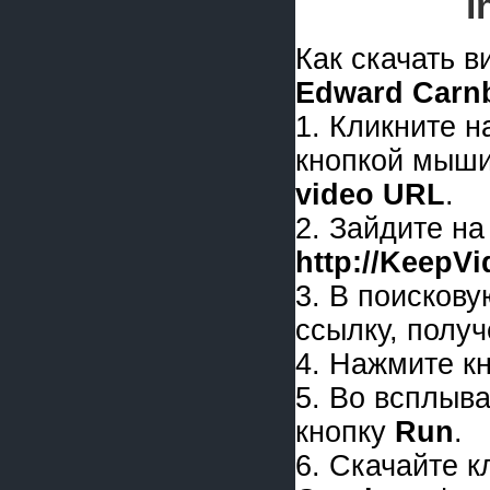
i
Как скачать 
Edward Carn
1. Кликните 
кнопкой мыши
video URL
.
2. Зайдите на
http://KeepV
3. В поискову
ссылку, получ
4. Нажмите к
5. Во всплыв
кнопку
Run
.
6. Скачайте 