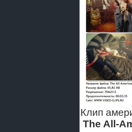
Клип амери
The All-A