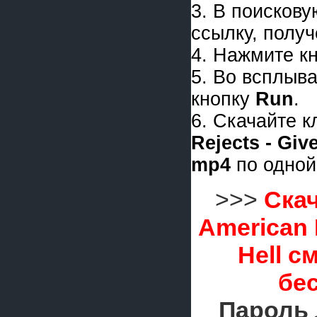
3. В поискову
ссылку, получ
4. Нажмите к
5. Во всплыв
кнопку
Run
.
6. Скачайте 
Rejects - Giv
mp4
по одной
>>>
Скач
American 
Hell с
бе
Пароль 