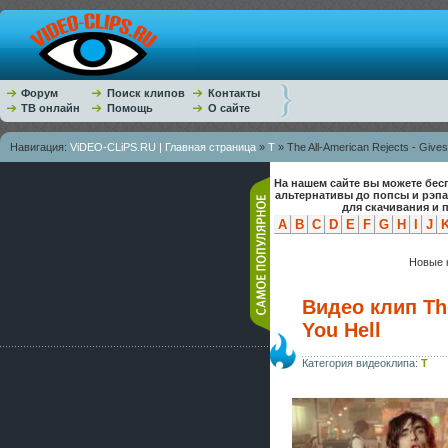
Форум
Поиск клипов
Контакты
ТВ онлайн
Помощь
О сайте
Навигация:
ViDEO-CLiPS.RU | Главная страница
»
T
» The All-American Rejects - Gives
На нашем сайте вы можете бес
альтернативы до попсы и рэп
для скачивания и 
A
B
C
D
E
F
G
H
I
J
Новые к
Видео клип The
You Hell
Категория видеоклипа:
T