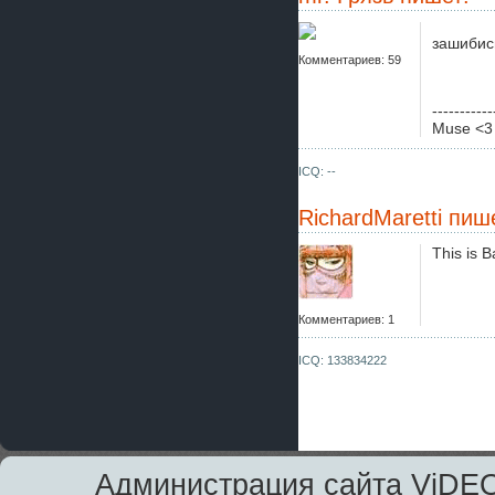
зашибис
Комментариев: 59
-----------
Muse <3
ICQ: --
RichardMaretti
пише
This is 
Комментариев: 1
ICQ: 133834222
Администрация сайта ViDEO