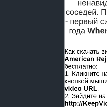
ненавид
соседей. 
- первый с
года
When
Как скачать 
American Reje
бесплатно:
1. Кликните 
кнопкой мыши
video URL
.
2. Зайдите на
http://KeepV