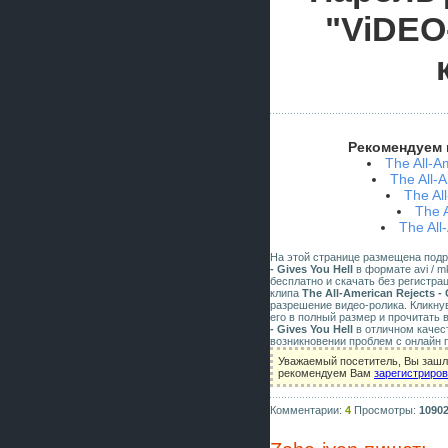
"ViDEO
Рекомендуем 
The All-A
The All-
The Al
The 
The All
На этой странице размещена под
- Gives You Hell
в формате avi / mk
бесплатно и скачать без регистра
клипа
The All-American Rejects - 
разрешение видео-ролика. Кликну
его в полный размер и прочитать 
- Gives You Hell
в отличном качес
возникновении проблем с онлайн 
Уважаемый посетитель, Вы зашли
рекомендуем Вам
зарегистриро
Комментарии:
4
Просмотры:
1090