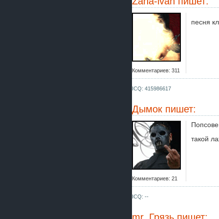
Zaha-ivan
пишет:
песня к
Комментариев: 311
ICQ: 415986617
Дымок
пишет:
Попсовен
такой ла
Комментариев: 21
ICQ: --
mr. Грязь
пишет: