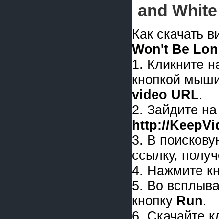
and White
Как скачать 
Won't Be Lo
1. Кликните 
кнопкой мыши
video URL
.
2. Зайдите на
http://KeepV
3. В поискову
ссылку, получ
4. Нажмите к
5. Во всплыв
кнопку
Run
.
6. Скачайте 