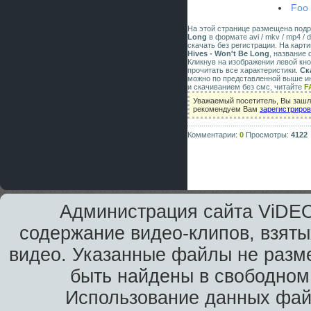
Foo 
На этой странице размещена под
Long
в формате avi / mkv / mp4 / 
скачать без регистрации. На карт
Hives - Won't Be Long
, название
Кликнув на изображении левой кн
прочитать все характеристики.
Ск
можно по представленной выше ин
и скачиванием без смс, читайте
F
Уважаемый посетитель, Вы зашли
рекомендуем Вам
зарегистриро
Комментарии:
0
Просмотры:
4122
Администрация сайта ViDEO
содержание видео-клипов, взяты
видео. Указанные файлы не разм
быть найдены в свободном 
Использование данных фай