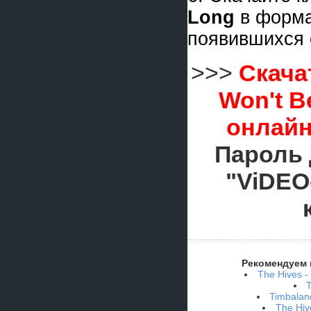
Long
в форм
появившихся 
>>>
Скача
Won't B
онлайн
Пароль 
"ViDEO
Рекомендуем 
The Hives -
Timbalan
The Hiv