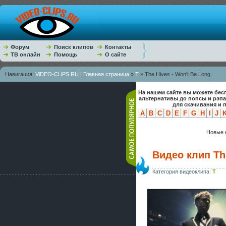
Форум
Поиск клипов
Контакты
ТВ онлайн
Помощь
О сайте
Навигация:
ViDEO-CLiPS.RU | Главная страница
»
T
» The Hives - Won't Be Long
На нашем сайте вы можете бес
альтернативы до попсы и рэп
для скачивания и 
A
B
C
D
E
F
G
H
I
J
Новые к
Видео клип The
Категория видеоклипа:
T