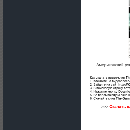
Американский р
Как скачать видео-клип
Th
1. Кликните на видеоплее
2. Зайдите на сайт
http://
3. В поисковую строку вст
4. Нажмите кнопку
Downl
5. Во всплывающем окне 
6. Скачайте клип
The Game
>>>
Скачать к