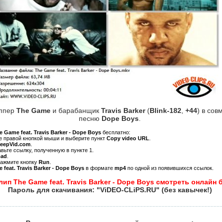
эппер
The Game
и барабанщик
Travis Barker
(
Blink-182
,
+44
) в сов
песню
Dope Boys
.
e Game feat. Travis Barker - Dope Boys
бесплатно:
ре правой кнопкой мыши и выберите пункт
Copy video URL
.
KeepVid.com
.
авьте ссылку, полученную в пункте 1.
oad
.
нажмите кнопку
Run
.
 feat. Travis Barker - Dope Boys
в формате
mp4
по одной из появившихся ссылок.
лип The Game feat. Travis Barker - Dope Boys смотреть онлайн 
Пароль для скачивания: "ViDEO-CLiPS.RU" (без кавычек!)