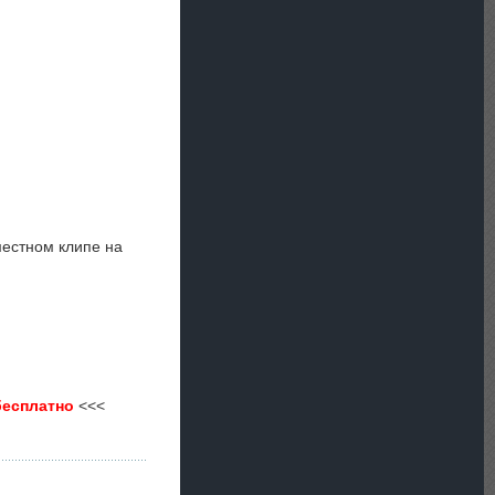
местном клипе на
бесплатно
<<<