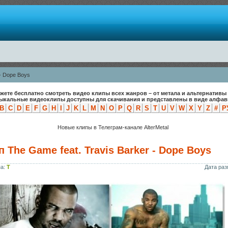
 - Dope Boys
жете бесплатно смотреть видео клипы всех жанров – от метала и альтернативы 
зыкальные видеоклипы доступны для скачивания и представлены в виде алфави
B
C
D
E
F
G
H
I
J
K
L
M
N
O
P
Q
R
S
T
U
V
W
X
Y
Z
#
Р
Новые клипы в Телеграм-канале AlterMetal
 The Game feat. Travis Barker - Dope Boys
па:
T
Дата ра