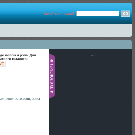
Какой клип ищем?
до попсы и рэпа. Для
---
тного каталога:
УС
змещения:
2.10.2008, 00:54