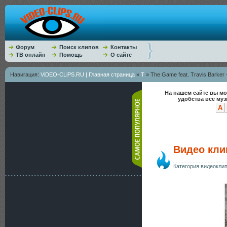
Форум
Поиск клипов
Контакты
ТВ онлайн
Помощь
О сайте
Навигация:
ViDEO-CLiPS.RU | Главная страница
»
T
» The Game feat. Travis Barker
На нашем сайте вы мо
удобства все му
A
Видео клип
Категория видеокли