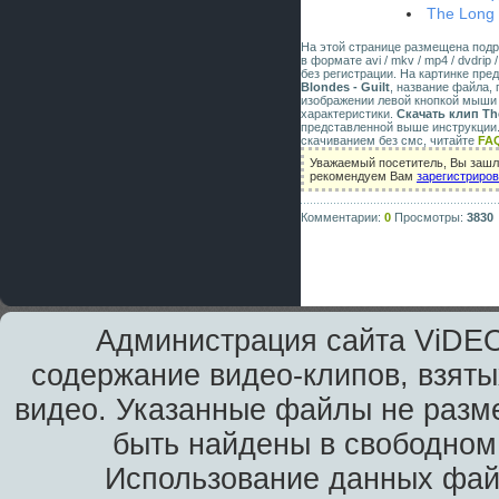
The Long 
На этой странице размещена под
в формате avi / mkv / mp4 / dvdri
без регистрации. На картинке пр
Blondes - Guilt
, название файла,
изображении левой кнопкой мыши 
характеристики.
Скачать клип The
представленной выше инструкции.
скачиванием без смс, читайте
FA
Уважаемый посетитель, Вы зашли
рекомендуем Вам
зарегистриро
Комментарии:
0
Просмотры:
3830
Администрация сайта ViDEO
содержание видео-клипов, взяты
видео. Указанные файлы не разм
быть найдены в свободном 
Использование данных фай