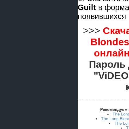
Guilt
в форм
появившихся 
>>>
Скач
Blondes
онлайн
Пароль 
"ViDEO
Рекомендуем 
The Long
The Long Blond
The Lon
T