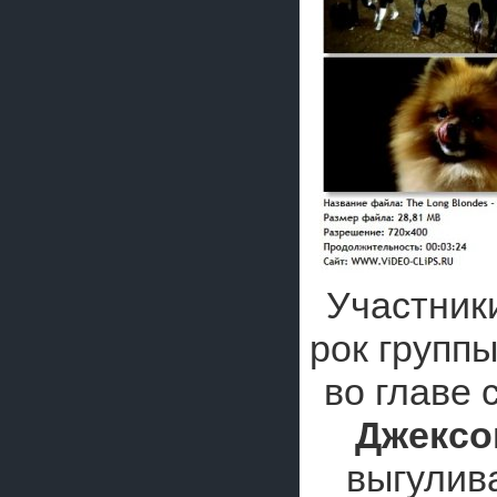
Участник
рок групп
во главе 
Джексо
выгулив