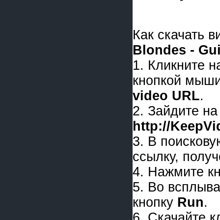
Как скачать 
Blondes - Gui
1. Кликните 
кнопкой мыши
video URL
.
2. Зайдите на
http://KeepV
3. В поискову
ссылку, получ
4. Нажмите к
5. Во всплыв
кнопку
Run
.
6. Скачайте 