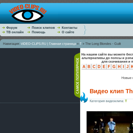
Форум
Поиск клипов
Контакты
ТВ онлайн
Помощь
О сайте
Навигация:
ViDEO-CLiPS.RU | Главная страница
»
T
» The Long Blondes - Guilt
На нашем сайте вы можете бес
альтернативы до попсы и рэп
для скачивания и 
A
B
C
D
E
F
G
H
I
J
Новые к
Видео клип The
Категория видеоклипа:
T