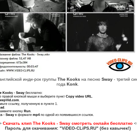
английской инди-рок группы
The Kooks
на песню
Sway
- третий си
года
Konk
.
e Kooks - Sway
бесплатно:
ре правой кнопкой мыши и выберите пункт
Copy video URL
.
KeepVid.com
.
авьте ссылку, полученную в пункте 1.
oad
.
нажмите кнопку
Run
.
s - Sway
в формате
mp4
по одной из появившихся ссылок.
>
Скачать клип The Kooks - Sway смотреть онлайн бесплатно
<
Пароль для скачивания: "ViDEO-CLiPS.RU" (без кавычек!)