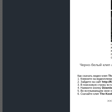
Черно-белый клип 
Как скачать видео-клип
Th
1. Кликните на видеоплее
2. Зайдите на сайт
http://
3. В поисковую строку вст
4. Нажмите кнопку
Downl
5. Во всплывающем окне 
6. Скачайте клип
The Kook
>>