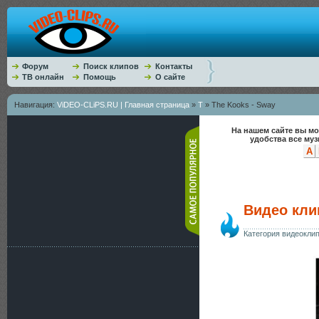
Форум
Поиск клипов
Контакты
ТВ онлайн
Помощь
О сайте
Навигация:
ViDEO-CLiPS.RU | Главная страница
»
T
» The Kooks - Sway
На нашем сайте вы мо
удобства все му
A
Видео кли
Категория видеокли