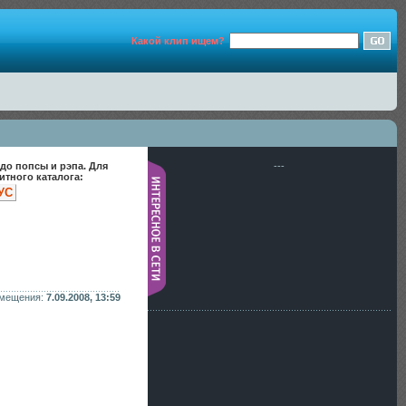
Какой клип ищем?
до попсы и рэпа. Для
---
тного каталога:
УС
змещения:
7.09.2008, 13:59