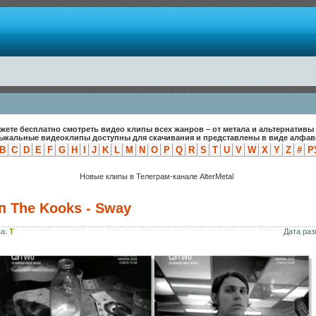
жете бесплатно смотреть видео клипы всех жанров – от метала и альтернативы 
зыкальные видеоклипы доступны для скачивания и представлены в виде алфави
B
C
D
E
F
G
H
I
J
K
L
M
N
O
P
Q
R
S
T
U
V
W
X
Y
Z
#
Р
Новые клипы в Телеграм-канале AlterMetal
п The Kooks - Sway
па:
T
Дата ра