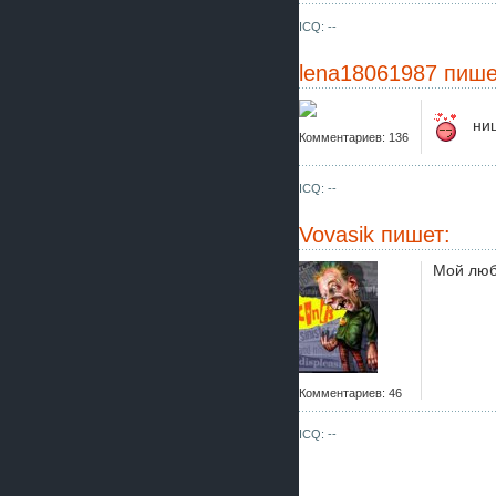
ICQ: --
lena18061987
пише
ниш
Комментариев: 136
ICQ: --
Vovasik
пишет:
Мой люб
Комментариев: 46
ICQ: --