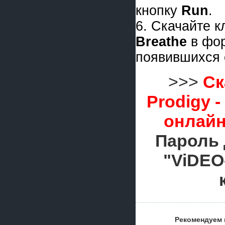
кнопку
Run
.
6. Скачайте 
Breathe
в фо
появившихся 
>>>
Ск
Prodigy 
онлайн
Пароль 
"ViDEO
Рекомендуем 