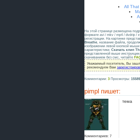
All That
Ma
A
На этой странице размещена под
формате avi / mkv / mp4 / dvdrip 
регистрации. На картинке предст
Breathe
, название файла, продол
изображении левой кнопкой мыши 
характеристики.
Скачать клип The
представленной выше инструкции.
скачиванием без смс, читайте
FA
Уважаемый посетитель, Вы зашли
рекомендуем Вам
зарегистриро
Комментарии:
3
Просмотры:
1558
pimpl
пишет:
тема
Комментариев: 7