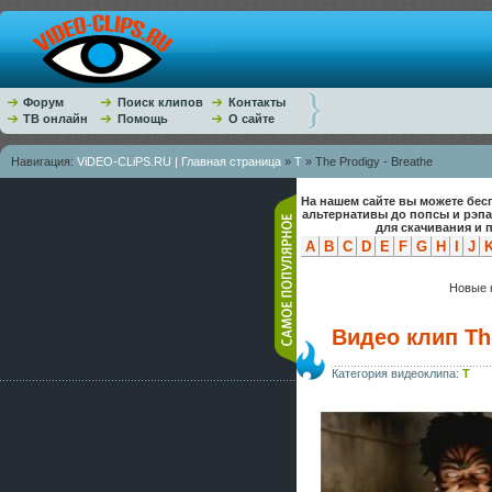
Форум
Поиск клипов
Контакты
ТВ онлайн
Помощь
О сайте
Навигация:
ViDEO-CLiPS.RU | Главная страница
»
T
» The Prodigy - Breathe
На нашем сайте вы можете бес
альтернативы до попсы и рэп
для скачивания и 
A
B
C
D
E
F
G
H
I
J
Новые к
Видео клип The
Категория видеоклипа:
T