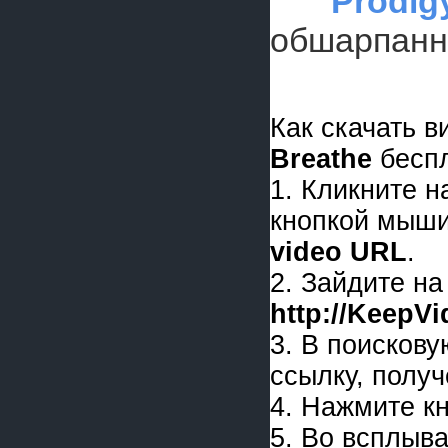
Prodig
обшарпанно
Как скачать 
Breathe
беспл
1. Кликните 
кнопкой мыши
video URL
.
2. Зайдите на
http://KeepV
3. В поискову
ссылку, получ
4. Нажмите к
5. Во всплыв