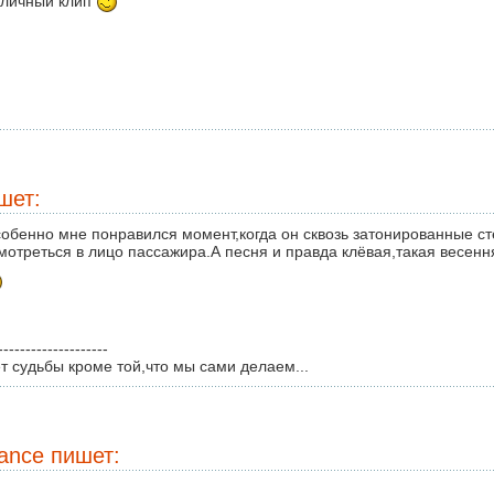
личный клип
шет:
обенно мне понравился момент,когда он сквозь затонированные ст
мотреться в лицо пассажира.А песня и правда клёвая,такая весення
--------------------
т судьбы кроме той,что мы сами делаем...
tance
пишет: