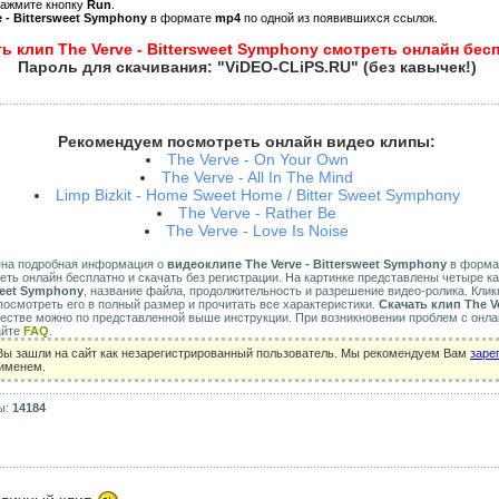
нажмите кнопку
Run
.
e - Bittersweet Symphony
в формате
mp4
по одной из появившихся ссылок.
ь клип The Verve - Bittersweet Symphony смотреть онлайн бес
Пароль для скачивания: "ViDEO-CLiPS.RU" (без кавычек!)
Рекомендуем посмотреть онлайн видео клипы:
The Verve - On Your Own
The Verve - All In The Mind
Limp Bizkit - Home Sweet Home / Bitter Sweet Symphony
The Verve - Rather Be
The Verve - Love Is Noise
ена подробная информация о
видеоклипе The Verve - Bittersweet Symphony
в формате
еть онлайн бесплатно и скачать без регистрации. На картинке представлены четыре к
sweet Symphony
, название файла, продолжительность и разрешение видео-ролика. Клик
осмотреть его в полный размер и прочитать все характеристики.
Скачать клип The Ve
естве можно по представленной выше инструкции. При возникновении проблем с онл
айте
FAQ
.
Вы зашли на сайт как незарегистрированный пользователь. Мы рекомендуем Вам
заре
 именем.
ы:
14184