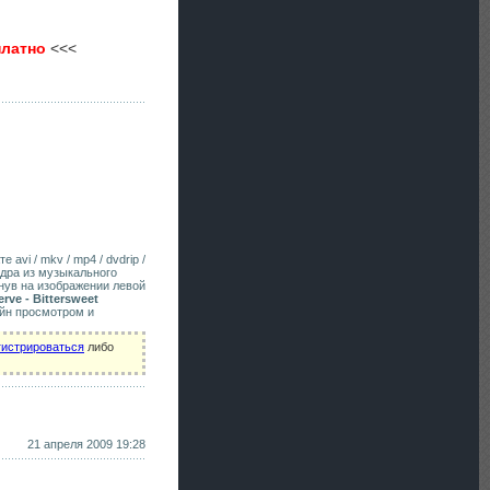
платно
<<<
 avi / mkv / mp4 / dvdrip /
адра из музыкального
нув на изображении левой
rve - Bittersweet
айн просмотром и
гистрироваться
либо
21 апреля 2009 19:28