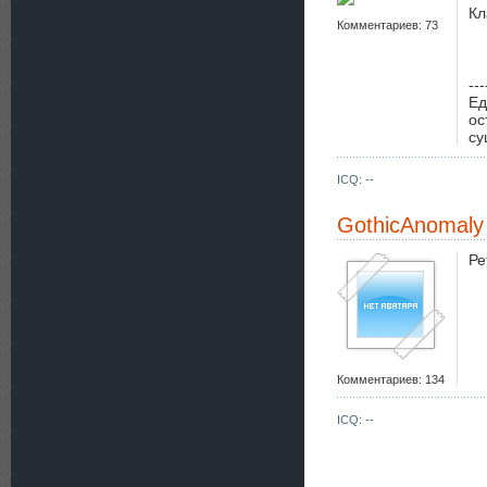
Кл
Комментариев: 73
---
Ед
ос
су
ICQ: --
GothicAnomaly
Ре
Комментариев: 134
ICQ: --