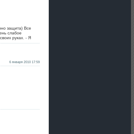
нно защита) Все
ень слабое
своих руках. - Я
6 января 2010 17:59