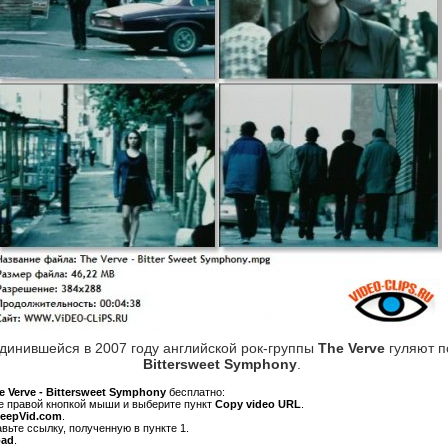
динившейся в 2007 году английской рок-группы
The Verve
гуляют п
Bittersweet Symphony
.
e Verve - Bittersweet Symphony
бесплатно:
ре правой кнопкой мыши и выберите пункт
Copy video URL
.
KeepVid.com
.
авьте ссылку, полученную в пункте 1.
oad
.