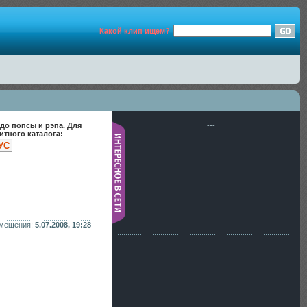
Какой клип ищем?
до попсы и рэпа. Для
---
тного каталога:
УС
змещения:
5.07.2008, 19:28