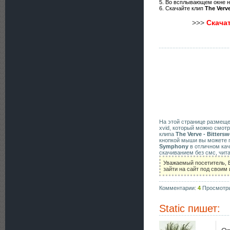
5. Во всплывающем окне 
6. Скачайте клип
The Verv
>>>
Скачат
На этой странице размещ
xvid, который можно смотр
клипа
The Verve - Bitter
кнопкой мыши вы можете п
Symphony
в отличном кач
скачиванием без смс, чит
Уважаемый посетитель, 
зайти на сайт под своим
Комментарии:
4
Просмотр
Static
пишет: