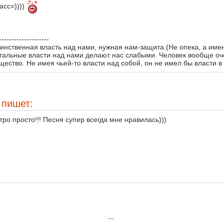
асс=))))
--------------------
инственная власть над нами, нужная нам-защита.(Не опека, а име
тальные власти над нами делают нас слабыми. Человек вообще оч
щество. Не имея чьей-то власти над собой, он не имел бы власти в 
пишет:
тро просто!!! Песня супер всегда мне нравилась)))
---