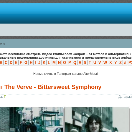
hony
жете бесплатно смотреть видео клипы всех жанров – от метала и альтернативы 
зыкальные видеоклипы доступны для скачивания и представлены в виде алфави
B
C
D
E
F
G
H
I
J
K
L
M
N
O
P
Q
R
S
T
U
V
W
X
Y
Z
#
Р
Новые клипы в Телеграм-канале AlterMetal
 The Verve - Bittersweet Symphony
па:
T
Дата ра