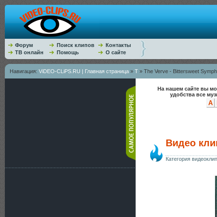
Форум
Поиск клипов
Контакты
ТВ онлайн
Помощь
О сайте
Навигация:
ViDEO-CLiPS.RU | Главная страница
»
T
» The Verve - Bittersweet Symp
На нашем сайте вы мо
удобства все му
A
Видео клип
Категория видеокли