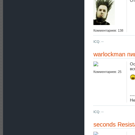
От
Комментариев: 138
ICQ: --
warlockman
пи
Ос
вс
Комментариев: 25
---
Не
ICQ: --
seconds Resis