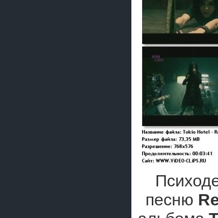
Психоде
песню
Re