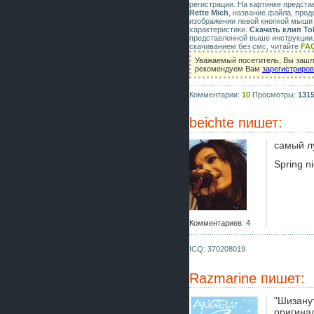
регистрации. На картинке предст
Rette Mich
, название файла, прод
изображении левой кнопкой мыши 
характеристики.
Скачать клип Tok
представленной выше инструкции.
скачиванием без смс, читайте
FA
Уважаемый посетитель, Вы зашли
рекомендуем Вам
зарегистриро
Комментарии:
10
Просмотры:
131
beichte
пишет:
самый л
Spring ni
Комментариев: 4
ICQ: 370208019
Razmarine
пишет:
"Шизанут
оригина