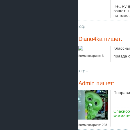
Не.. ну 
ващет.. 
по теме.
ICQ: --
Diano4ka
пишет:
Классный
правда 
Комментариев: 3
ICQ: --
Admin
пишет:
Поправил
-----------
Спасибо
коммента
Комментариев: 228