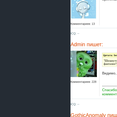
Комментариев: 13
ICQ: --
Admin
пишет:
Цитата: be
"Шизанут
фантазии?
Видимо,
Комментариев: 228
-----------
Спасибо
коммента
ICQ: --
GothicAnomaly
пиш