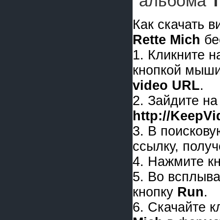
альбома
T
Как скачать 
Rette Mich
бе
1. Кликните 
кнопкой мыши
video URL
.
2. Зайдите на
http://KeepV
3. В поискову
ссылку, получ
4. Нажмите к
5. Во всплыв
кнопку
Run
.
6. Скачайте 