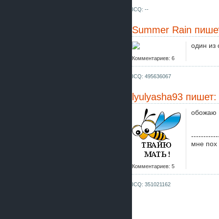
ICQ: --
Summer Rain
пише
один из
Комментариев: 6
ICQ: 495636067
lyulyasha93
пишет:
обожаю
-----------
мне пох
Комментариев: 5
ICQ: 351021162