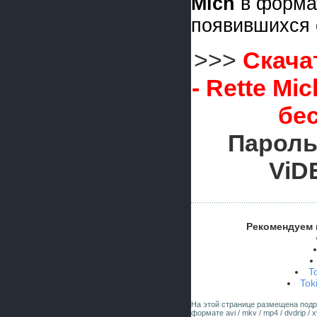
Mich
в форм
появившихся 
>>>
Скачат
- Rette Mi
бе
Пароль
ViD
Рекомендуем 
T
Tok
На этой странице размещена под
формате avi / mkv / mp4 / dvdrip 