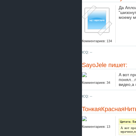
Да Апло
"шизонут
моему м
Комментариев: 134
ICQ: --
SayoJele
пишет:
А вот пр
понял..
Комментариев: 34
видео,а 
ICQ: --
ТонкаяКраснаяНит
Цитата: S
Комментариев: 13
А вот про
мрачное,п