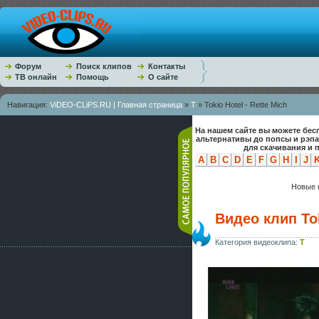
Форум
Поиск клипов
Контакты
ТВ онлайн
Помощь
О сайте
Навигация:
ViDEO-CLiPS.RU | Главная страница
»
T
» Tokio Hotel - Rette Mich
На нашем сайте вы можете бес
альтернативы до попсы и рэп
для скачивания и 
A
B
C
D
E
F
G
H
I
J
Новые к
Видео клип Tok
Категория видеоклипа:
T