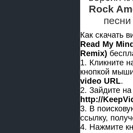
Rock Ame
песн
Как скачать 
Read My Mind
Remix)
беспл
1. Кликните 
кнопкой мыши
video URL
.
2. Зайдите на
http://KeepV
3. В поискову
ссылку, получ
4. Нажмите к