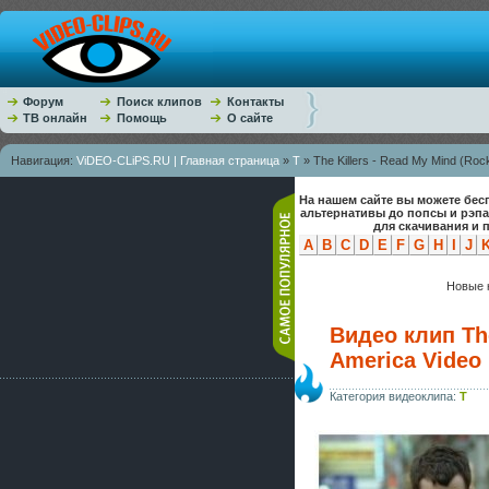
Форум
Поиск клипов
Контакты
ТВ онлайн
Помощь
О сайте
Навигация:
ViDEO-CLiPS.RU | Главная страница
»
T
» The Killers - Read My Mind (Roc
На нашем сайте вы можете бес
альтернативы до попсы и рэп
для скачивания и 
A
B
C
D
E
F
G
H
I
J
Новые к
Видео клип The
America Video
Категория видеоклипа:
T