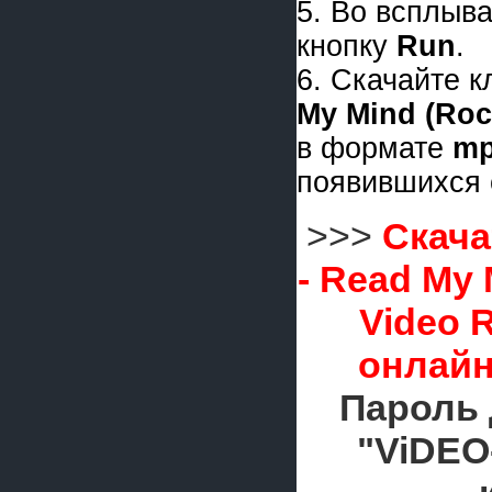
5. Во всплыв
кнопку
Run
.
6. Скачайте 
My Mind (Roc
в формате
m
появившихся 
>>>
Скача
- Read My 
Video 
онлайн
Пароль 
"ViDEO