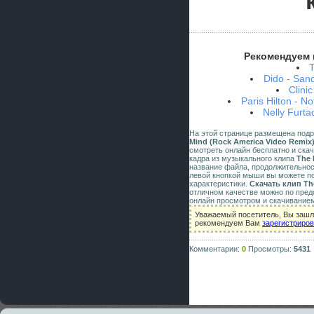
Рекомендуем 
Dido - San
Clini
Paris Hilton - N
Nelly Furta
На этой странице размещена под
Mind (Rock America Video Remix
смотреть онлайн бесплатно и скач
кадра из музыкального клипа
The 
название файла, продолжительнос
левой кнопкой мыши вы можете по
характеристики.
Скачать клип The
отличном качестве можно по пред
онлайн просмотром и скачиванием
Уважаемый посетитель, Вы зашли
рекомендуем Вам
зарегистриро
Комментарии:
0
Просмотры:
5431