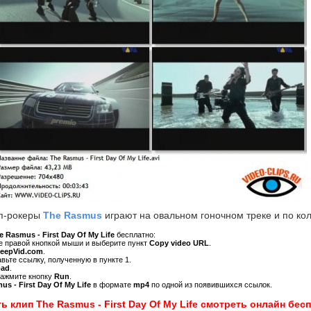
п-рокеры
The Rasmus
играют на овальном гоночном треке и по кол
e Rasmus - First Day Of My Life
бесплатно:
ре правой кнопкой мыши и выберите пункт
Copy video URL
.
KeepVid.com
.
авьте ссылку, полученную в пункте 1.
oad
.
нажмите кнопку
Run
.
us - First Day Of My Life
в формате
mp4
по одной из появившихся ссылок.
ь клип The Rasmus - First Day Of My Life смотреть онлайн бес