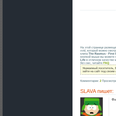
На этой странице размещ
xvid, который можно смотр
клипа
The Rasmus - First 
кнопкой мыши вы можете п
Life
в отличном качестве 
без смс, читайте
FAQ
.
Уважаемый посетитель, 
зайти на сайт под своим
Комментарии:
2
Просмотр
SLAVA
пишет:
Фи