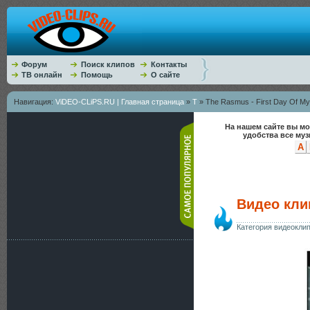
Форум
Поиск клипов
Контакты
ТВ онлайн
Помощь
О сайте
Навигация:
ViDEO-CLiPS.RU | Главная страница
»
T
» The Rasmus - First Day Of My 
На нашем сайте вы мо
удобства все му
A
Видео клип
Категория видеокли