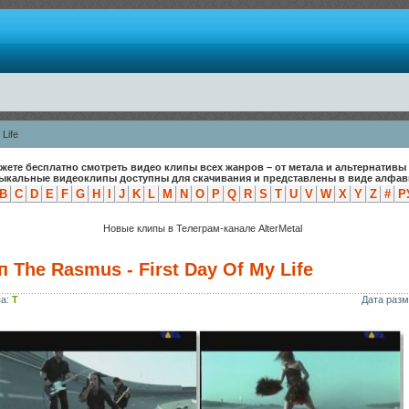
Life
жете бесплатно смотреть видео клипы всех жанров – от метала и альтернативы 
зыкальные видеоклипы доступны для скачивания и представлены в виде алфави
B
C
D
E
F
G
H
I
J
K
L
M
N
O
P
Q
R
S
T
U
V
W
X
Y
Z
#
Р
Новые клипы в Телеграм-канале AlterMetal
 The Rasmus - First Day Of My Life
па:
T
Дата раз