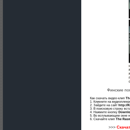
Финские по
Как скачать видео-клип
Th
1. Кликните на видеоплее
2. Зайдите на сайт
http://
3. В поисковую строку вст
4. Нажмите кнопку
Downl
5. Во всплывающем окне 
6. Скачайте клип
The Rasm
>>>
Скачат