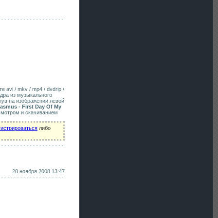
 avi / mkv / mp4 / dvdrip /
адра из музыкального
нув на изображении левой
asmus - First Day Of My
смотром и скачиванием
гистрироваться
либо
28 ноября 2008 13:47