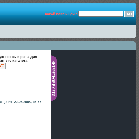
Какой клип ищем?
до попсы и рэпа. Для
---
тного каталога:
УС
мещения:
22.06.2008, 15:37