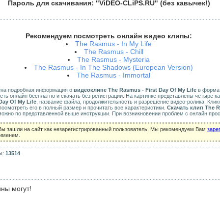
Пароль для скачивания: "ViDEO-CLiPS.RU" (без кавычек!)
Рекомендуем посмотреть онлайн видео клипы:
The Rasmus - In My Life
The Rasmus - Chill
The Rasmus - Mysteria
The Rasmus - In The Shadows (European Version)
The Rasmus - Immortal
ена подробная информация о
видеоклипе The Rasmus - First Day Of My Life
в формате
еть онлайн бесплатно и скачать без регистрации. На картинке представлены четыре к
Day Of My Life
, название файла, продолжительность и разрешение видео-ролика. Клик
осмотреть его в полный размер и прочитать все характеристики.
Скачать клип The R
можно по представленной выше инструкции. При возникновении проблем с онлайн про
Вы зашли на сайт как незарегистрированный пользователь. Мы рекомендуем Вам
заре
 именем.
ы:
13514
ны могут!