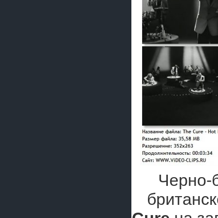
Черно-
британск