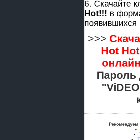
6. Скачайте 
Hot!!!
в форм
появившихся 
>>>
Скача
Hot Hot
онлайн
Пароль 
"ViDEO
Рекомендуем 
T