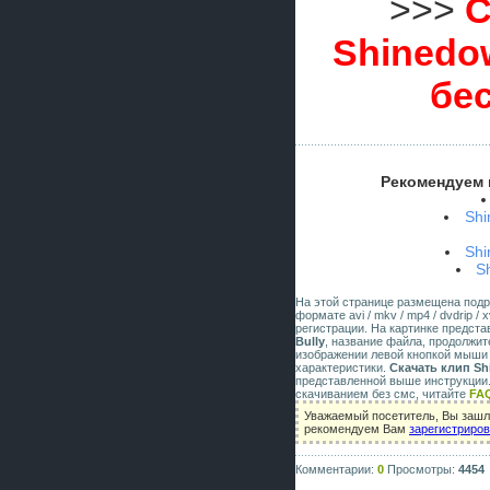
>>>
С
Shinedow
бе
Рекомендуем 
Shi
Shi
S
На этой странице размещена под
формате avi / mkv / mp4 / dvdrip 
регистрации. На картинке предст
Bully
, название файла, продолжит
изображении левой кнопкой мыши 
характеристики.
Скачать клип Sh
представленной выше инструкции.
скачиванием без смс, читайте
FA
Уважаемый посетитель, Вы зашли
рекомендуем Вам
зарегистриро
Комментарии:
0
Просмотры:
4454