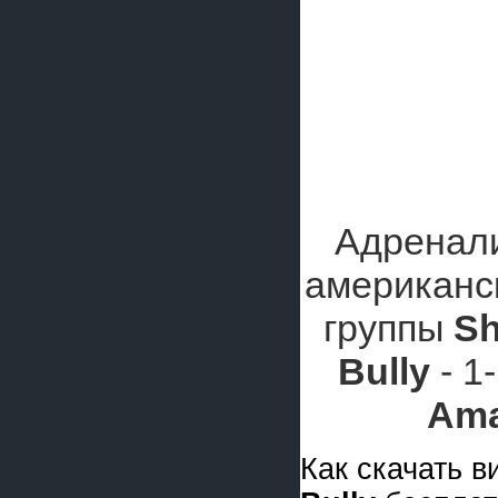
Адренал
американс
группы
S
Bully
- 1
Ama
Как скачать 