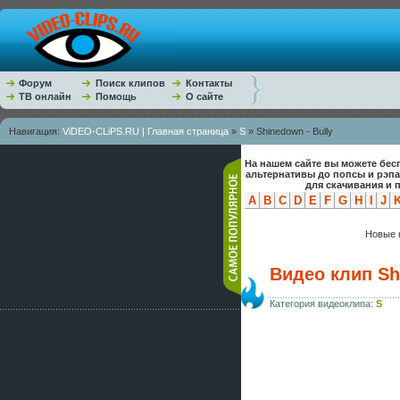
Форум
Поиск клипов
Контакты
ТВ онлайн
Помощь
О сайте
Навигация:
ViDEO-CLiPS.RU | Главная страница
»
S
» Shinedown - Bully
На нашем сайте вы можете бес
альтернативы до попсы и рэп
для скачивания и 
A
B
C
D
E
F
G
H
I
J
Новые к
Видео клип Sh
Категория видеоклипа:
S