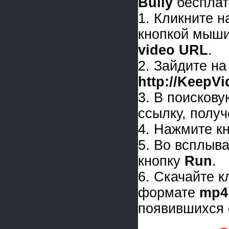
Bully
бесплат
1. Кликните 
кнопкой мыши
video URL
.
2. Зайдите на
http://KeepV
3. В поискову
ссылку, получ
4. Нажмите к
5. Во всплыв
кнопку
Run
.
6. Скачайте 
формате
mp4
появившихся 