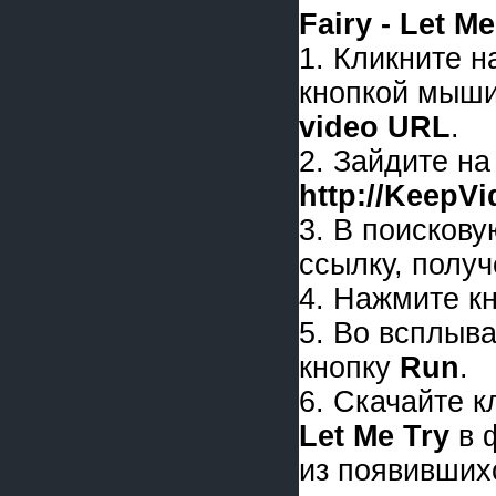
Fairy - Let Me
1. Кликните 
кнопкой мыши
video URL
.
2. Зайдите на
http://KeepV
3. В поискову
ссылку, получ
4. Нажмите к
5. Во всплыв
кнопку
Run
.
6. Скачайте 
Let Me Try
в 
из появивших