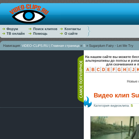
Форум
Поиск клипов
Контакты
ТВ онлайн
Помощь
О сайте
Навигация:
ViDEO-CLiPS.RU | Главная страница
»
S
» Sugarplum Fairy - Let Me Try
На нашем сайте вы можете бес
альтернативы до попсы и рэп
для скачивания и 
A
B
C
D
E
F
G
H
I
J
Новые к
Видео клип Sug
Категория видеоклипа:
S