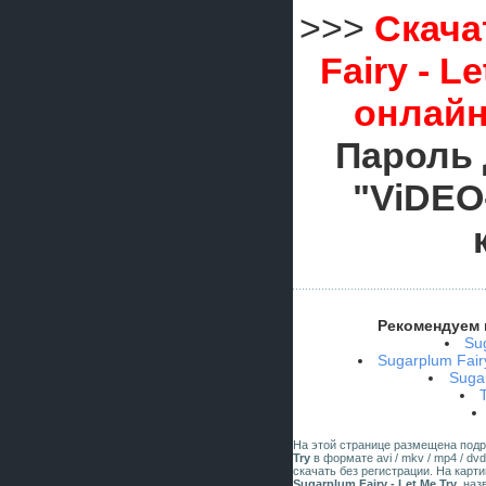
>>>
Скача
Fairy - L
онлайн
Пароль 
"ViDEO
Рекомендуем 
Su
Sugarplum Fairy
Sugar
На этой странице размещена под
Try
в формате avi / mkv / mp4 / dv
скачать без регистрации. На карт
Sugarplum Fairy - Let Me Try
, на