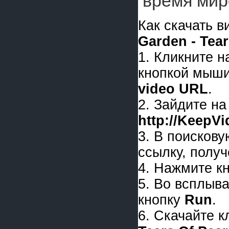
время мир
Как скачать 
Garden - Tear
1. Кликните 
кнопкой мыши
video URL
.
2. Зайдите на
http://KeepV
3. В поискову
ссылку, получ
4. Нажмите к
5. Во всплыв
кнопку
Run
.
6. Скачайте 