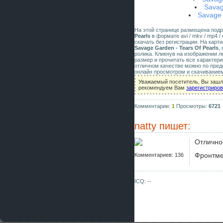
Savag
Savage
На этой странице размещена под
Pearls
в формате avi / mkv / mp4 /
скачать без регистрации. На карт
Savage Garden - Tears Of Pearls
,
ролика. Кликнув на изображении 
размер и прочитать все характери
отличном качестве можно по пред
онлайн просмотром и скачиванием
Уважаемый посетитель, Вы зашли
рекомендуем Вам
зарегистриро
Комментарии:
1
Просмотры:
6721
natty
пишет:
Отлично
Фронтме
Комментариев: 136
ICQ: --