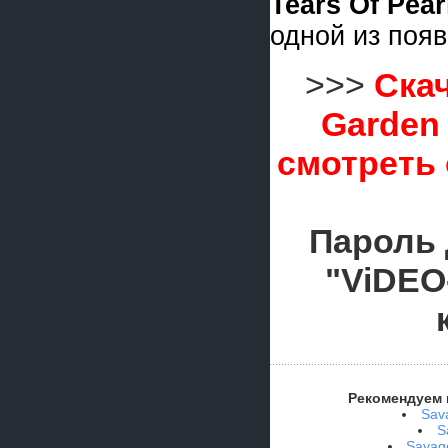
Tears Of Pear
одной из поя
>>>
Ска
Garden 
смотреть
Пароль 
"ViDEO
Рекомендуем 
Sav
S
Savag