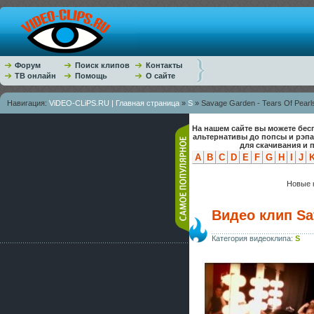
Форум
Поиск клипов
Контакты
ТВ онлайн
Помощь
О сайте
Навигация:
ViDEO-CLiPS.RU | Главная страница
»
S
» Savage Garden - Tears Of Pearl
На нашем сайте вы можете бес
альтернативы до попсы и рэп
для скачивания и 
A
B
C
D
E
F
G
H
I
J
Новые к
Видео клип Sav
Категория видеоклипа:
S