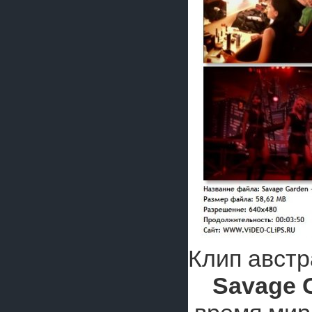
Клип австр
Savage 