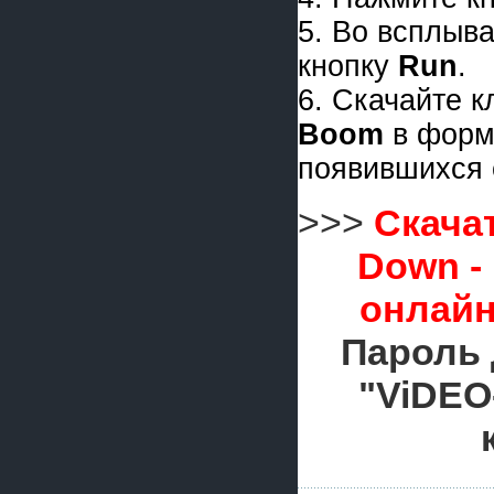
5. Во всплыв
кнопку
Run
.
6. Скачайте 
Boom
в форм
появившихся 
>>>
Скачат
Down -
онлайн
Пароль 
"ViDEO