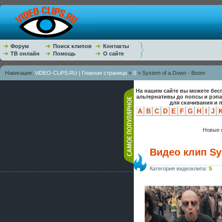
Форум
Поиск клипов
Контакты
ТВ онлайн
Помощь
О сайте
Навигация:
ViDEO-CLiPS.RU | Главная страница
»
S
» System of a Down - Boom
На нашем сайте вы можете бес
альтернативы до попсы и рэп
для скачивания и 
A
B
C
D
E
F
G
H
I
J
Новые к
Видео клип Sy
Категория видеоклипа:
S