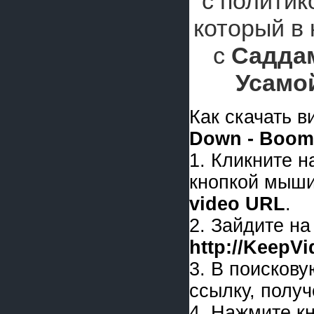
с полити
который в
с
Садда
Усамо
Как скачать 
Down - Boom
1. Кликните 
кнопкой мыши
video URL
.
2. Зайдите на
http://KeepV
3. В поискову
ссылку, получ
4. Нажмите к