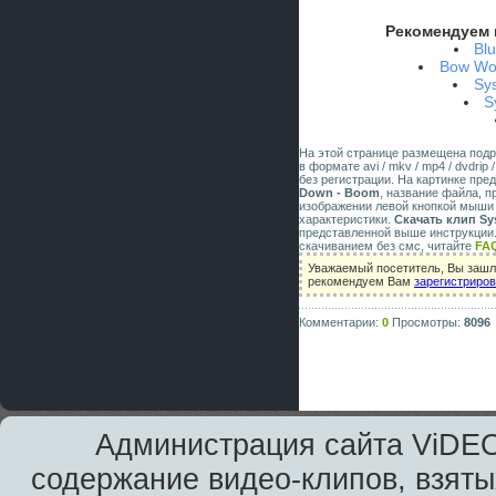
Рекомендуем 
Bl
Bow Wow
Sy
S
На этой странице размещена под
в формате avi / mkv / mp4 / dvdri
без регистрации. На картинке пр
Down - Boom
, название файла, 
изображении левой кнопкой мыши 
характеристики.
Скачать клип Sy
представленной выше инструкции.
скачиванием без смс, читайте
FA
Уважаемый посетитель, Вы зашли
рекомендуем Вам
зарегистриро
Комментарии:
0
Просмотры:
8096
Администрация сайта ViDEO
содержание видео-клипов, взяты