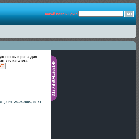
Какой клип ищем?
до попсы и рэпа. Для
---
тного каталога:
УС
мещения:
25.06.2008, 19:51