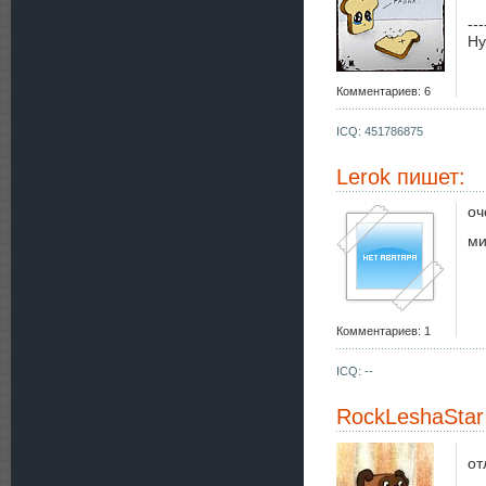
---
Ну
Комментариев: 6
ICQ: 451786875
Lerok
пишет:
оч
ми
Комментариев: 1
ICQ: --
RockLeshaStar
от