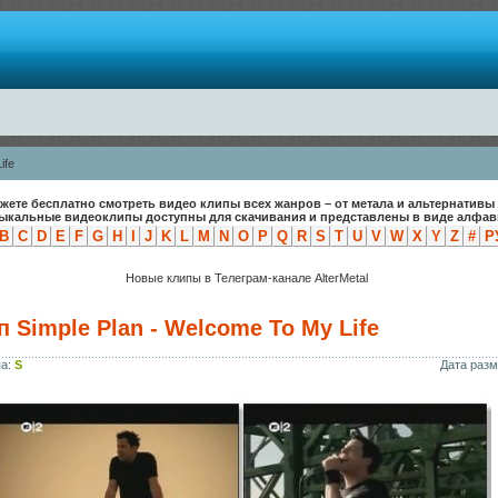
ife
жете бесплатно смотреть видео клипы всех жанров – от метала и альтернативы 
зыкальные видеоклипы доступны для скачивания и представлены в виде алфави
B
C
D
E
F
G
H
I
J
K
L
M
N
O
P
Q
R
S
T
U
V
W
X
Y
Z
#
Р
Новые клипы в Телеграм-канале AlterMetal
 Simple Plan - Welcome To My Life
па:
S
Дата раз