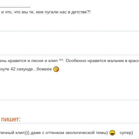
--------------------
 и что, что мы те, кем пугали нас в детстве?!
ень нравится и песня и клип ^^. Особенно нравится мальчик в крас
нуте 42 секунде...божеее
пишет:
личный клип))) даже с оттенком экологической темы)
супер)