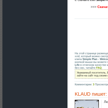
6. Скачайте клип
Simple P
>>>
Скача
На этой странице размещ
xvid, который можно смотр
клипа
Simple Plan - Welco
кнопкой мыши вы можете п
Life
в отличном качестве 
без смс, читайте
FAQ
.
Уважаемый посетитель, 
зайти на сайт под своим
Комментарии:
3
Просмотр
KLAUD
пишет:
Лю