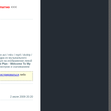
платно
<<<
avi / mkv / mp4 / dvdrip /
адра из музыкального
нув на изображении левой
e Plan - Welcome To My
смотром и скачиванием
гистрироваться
либо
2 июля 2009 20:20