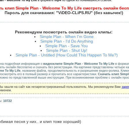
lan - Welcome To My Life
в формате
mp4
по одной из появившихся ссылок.
ть клип Simple Plan - Welcome To My Life смотреть онлайн бес
Пароль для скачивания: "ViDEO-CLiPS.RU" (без кавычек!)
Рекомендуем посмотреть онлайн видео клипы:
Simple Plan - When I'm Gone
Simple Plan - I'd Do Anything
Simple Plan - Save You
Simple Plan - Shut Up!
Simple Plan - Untitled (How Could This Happen To Me?)
ена подробная информация о
видеоклипе Simple Plan - Welcome To My Life
в формате 
еть онлайн бесплатно и скачать без регистрации. На картинке представлены четыре к
me To My Life
, название файла, продолжительность и разрешение видео-ролика. Клик
осмотреть его в полный размер и прочитать все характеристики.
Скачать клип Simpl
можно по представленной выше инструкции. При возникновении проблем с онлайн про
Вы зашли на сайт как незарегистрированный пользователь. Мы рекомендуем Вам
заре
 именем.
ы:
10722
бимая песня у них.. и клип тоже хороший)