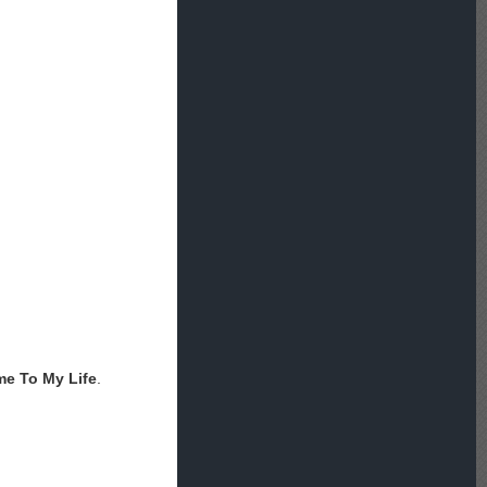
e To My Life
.