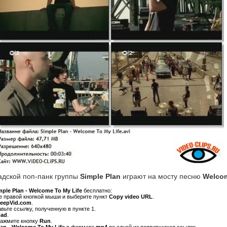
адской поп-панк группы
Simple Plan
играют на мосту песню
Welcom
mple Plan - Welcome To My Life
бесплатно:
ре правой кнопкой мыши и выберите пункт
Copy video URL
.
KeepVid.com
.
авьте ссылку, полученную в пункте 1.
oad
.
нажмите кнопку
Run
.