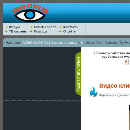
Форум
Поиск клипов
Контакты
ТВ онлайн
Помощь
О сайте
Навигация:
ViDEO-CLiPS.RU | Главная страница
»
S
» Simple Plan - Welcome To My L
На нашем сайте вы мо
удобства все му
A
Видео клип
Категория видеокли