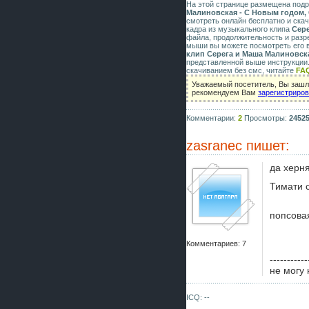
На этой странице размещена под
Малиновская - C Новым годом,
смотреть онлайн бесплатно и скач
кадра из музыкального клипа
Сере
файла, продолжительность и разр
мыши вы можете посмотреть его в
клип Серега и Маша Малиновска
представленной выше инструкции.
скачиванием без смс, читайте
FA
Уважаемый посетитель, Вы зашли
рекомендуем Вам
зарегистриро
Комментарии:
2
Просмотры:
2452
zasranec
пишет:
да херня
Тимати 
попсова
Комментариев: 7
-----------
не могу 
ICQ: --