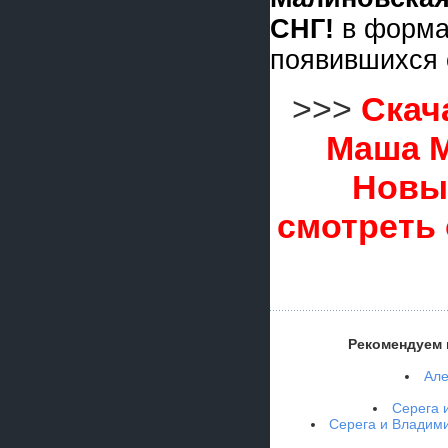
СНГ!
в форм
появившихся 
>>>
Скач
Маша М
Новы
смотреть
Рекомендуем 
Але
Серега 
Серега и Владим