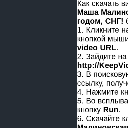
Как скачать 
Маша Малино
годом, СНГ!
б
1. Кликните 
кнопкой мыши
video URL
.
2. Зайдите на
http://KeepV
3. В поискову
ссылку, получ
4. Нажмите к
5. Во всплыв
кнопку
Run
.
6. Скачайте 
Малиновская