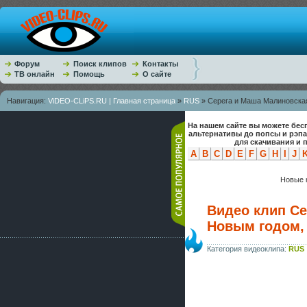
Форум
Поиск клипов
Контакты
ТВ онлайн
Помощь
О сайте
Навигация:
ViDEO-CLiPS.RU | Главная страница
»
RUS
» Серега и Маша Малиновская
На нашем сайте вы можете бес
альтернативы до попсы и рэп
для скачивания и 
A
B
C
D
E
F
G
H
I
J
Новые к
Видео клип Се
Новым годом,
Категория видеоклипа:
RUS