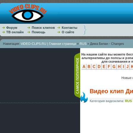
Форум
Поиск клипов
Контакты
ТВ онлайн
Помощь
О сайте
Навигация:
ViDEO-CLiPS.RU | Главная страница
»
RUS
» Дима Билан - Changes
На нашем сайте вы можете бес
альтернативы до попсы и рэп
для скачивания и 
A
B
C
D
E
F
G
H
I
J
Новые к
Видео клип Ди
Категория видеоклипа:
RUS