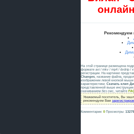
онлайн
Рекомендуем 
Ди
Дима
На этой странице размещена под
формате avi / mkv / mp4 / dvdrip 
регистрации. На картинке предст
Changes
, название файла, продо
изображении левой кнопкой мыши 
характеристики.
Скачать клип Ди
представленной выше инструкции.
скачиванием без смс, читайте
FA
Уважаемый посетитель, Вы зашли
рекомендуем Вам
зарегистриро
Комментарии:
0
Просмотры:
1327