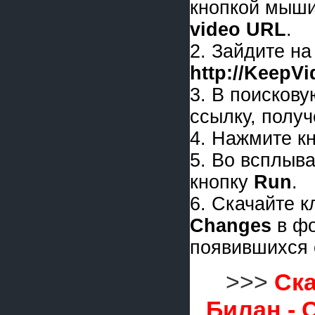
кнопкой мыши
video URL
.
2. Зайдите на
http://KeepV
3. В поискову
ссылку, получ
4. Нажмите к
5. Во всплыв
кнопку
Run
.
6. Скачайте 
Changes
в ф
появившихся 
>>>
Ска
Билан - 