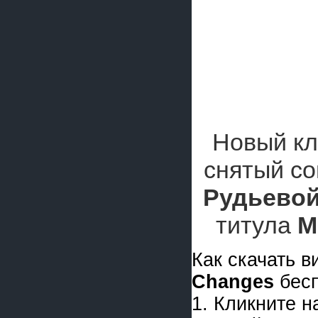
Новый к
снятый с
Рудьево
титула
М
Как скачать 
Changes
бесп
1. Кликните 