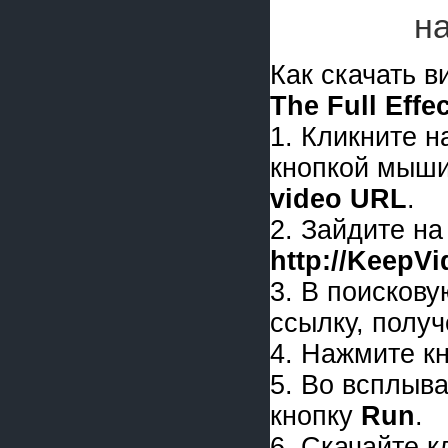
н
Как скачать 
The Full Effec
1. Кликните 
кнопкой мыши
video URL
.
2. Зайдите на
http://KeepV
3. В поискову
ссылку, получ
4. Нажмите к
5. Во всплыв
кнопку
Run
.
6. Скачайте 