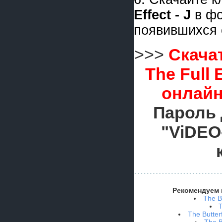
Effect - J
в ф
появившихся 
>>>
Скача
The Full 
онлайн
Пароль 
"ViDEO
Рекомендуем 
The B
T
The Butter