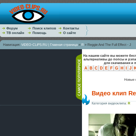
Форум
Поиск клипов
Контакты
ТВ онлайн
Помощь
О сайте
Навигация:
ViDEO-CLiPS.RU | Главная страница
»
R
» Reggie And The Full Effect - J
На нашем сайте вы можете бес
альтернативы до попсы и рэп
для скачивания и 
A
B
C
D
E
F
G
H
I
J
Новые к
Видео клип Reg
Категория видеоклипа:
R