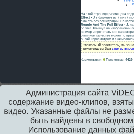
The B
S
На этой странице размещена под
Effect - J
в формате avi / mkv / mp
скачать без регистрации. На карт
Reggie And The Full Effect - J
, н
ролика. Кликнув на изображении 
размер и прочитать все характери
отличном качестве можно по пред
онлайн просмотром и скачиванием
Уважаемый посетитель, Вы зашли
рекомендуем Вам
зарегистриро
Комментарии:
0
Просмотры:
4429
Администрация сайта ViDEO
содержание видео-клипов, взяты
видео. Указанные файлы не разм
быть найдены в свободном 
Использование данных фай