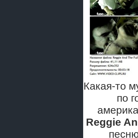
Какая-то м
по г
америка
Reggie And
песню