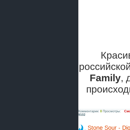
Краси
российско
Family
,
происход
Комментарии:
0
Просмотры:
Смо
9102
Stone Sour - Digi