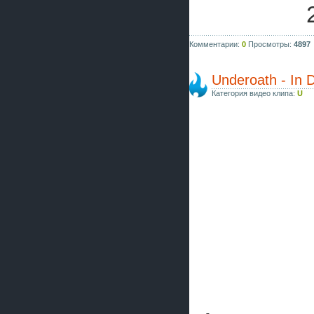
Комментарии:
0
Просмотры:
4897
Underoath - In D
Категория видео клипа:
U