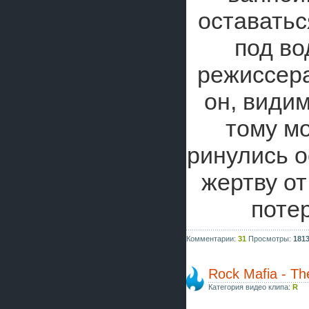
оставатьс
под во
режиссера
он, видим
тому мо
ринулись о
жертву от
поте
Комментарии:
31
Просмотры:
181
Rock Mafia - Th
Категория видео клипа:
R