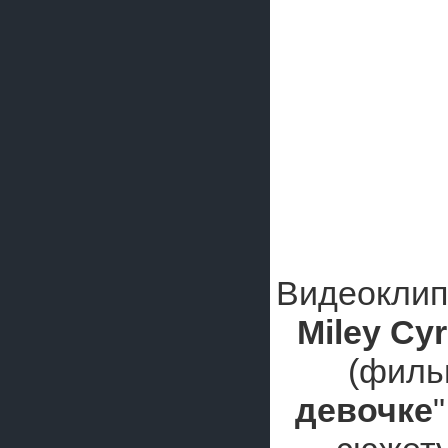
Видеоклип
Miley Cy
(филь
девочке
"