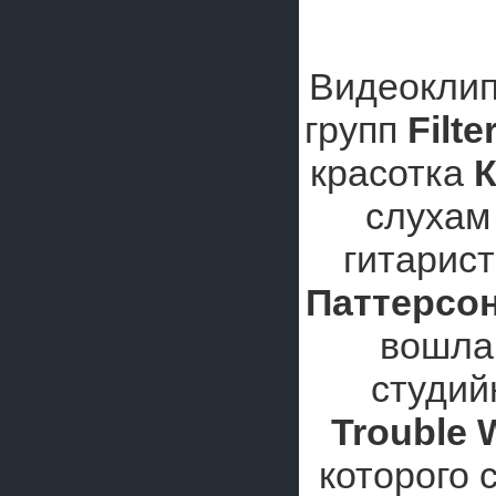
Видеоклип
групп
Filte
красотка
К
слухам
гитарис
Паттерсо
вошла 
студи
Trouble 
которого 