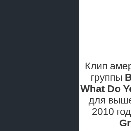
Клип амер
группы
B
What Do Y
для выше
2010 го
Gr