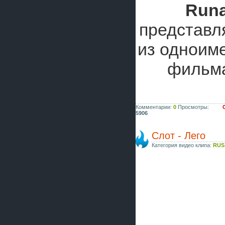
Run
представл
из одноим
фильма
Комментарии:
0
Просмотры:
5906
Слот - Лего
Категория видео клипа:
RUS