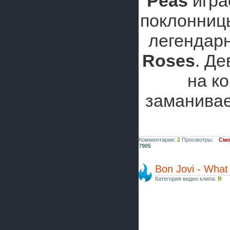
Peas
игра
поклонни
легендар
Roses
. Д
на ко
заманивае
Комментарии:
2
Просмотры:
Смо
7905
Bon Jovi - What
Категория видео клипа:
B