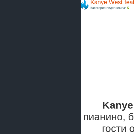
Kanye West fea
Категория видео клипа:
K
Kanye
пианино, 
гости 