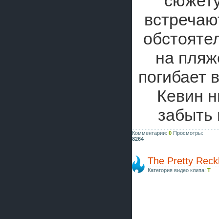
сюжету
встречаю
обстоятел
на пляж
погибает 
Кевин н
забыть 
Комментарии:
0
Просмотры:
8264
The Pretty Reckl
Категория видео клипа:
T