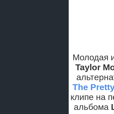
Молодая и
Taylor M
альтерна
The Prett
клипе на 
альбома