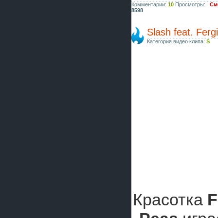
Комментарии:
10
Просмотры:
См
8598
Slash feat. Ferg
Категория видео клипа:
S
Красотка
F