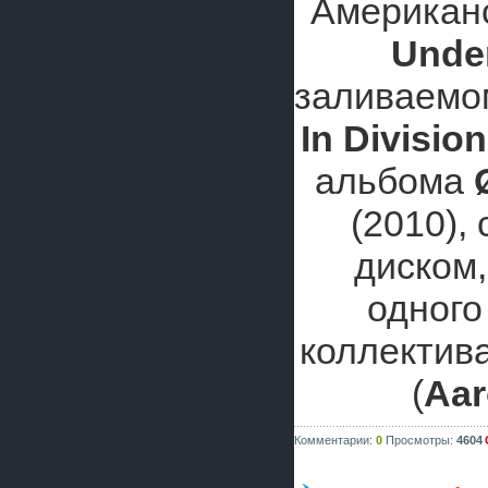
Американ
Unde
заливаемо
In Division
альбома
(2010),
диском,
одного
коллектив
(
Aar
Комментарии:
0
Просмотры:
4604