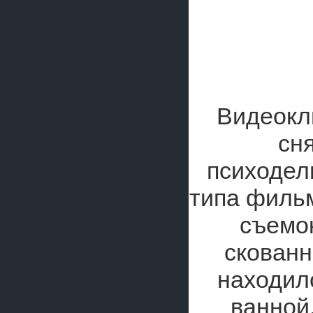
Видеокл
сн
психодел
типа фильм
съемо
скованн
находил
ванной