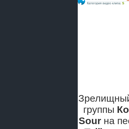
Категория видео клипа:
S
Зрелищный
группы
Ко
Sour
на п