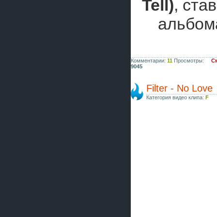
Tell)
, ста
альбо
Комментарии:
11
Просмотры:
См
9045
Filter - No Love
Категория видео клипа:
F