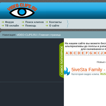
Форум
Поиск клипов
Контакты
ТВ онлайн
Помощь
О сайте
Навигация:
ViDEO-CLiPS.RU | Главная страница
На нашем сайте вы можете бес
альтернативы до попсы и рэп
для скачивания и 
A
B
C
D
E
F
G
H
I
J
Новые к
5iveSta Family 
Категория видео клипа:
RUS