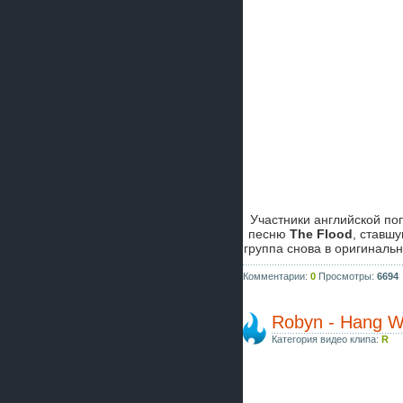
Участники английской по
песню
The Flood
, ставш
группа снова в оригиналь
Комментарии:
0
Просмотры:
6694
Robyn - Hang W
Категория видео клипа:
R