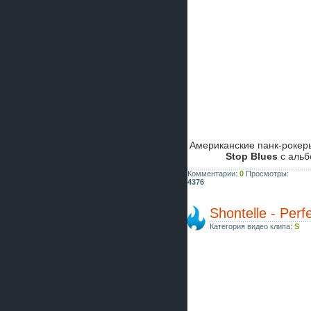
Американские панк-роке
Stop Blues
с аль
Комментарии:
0
Просмотры:
4376
Shontelle - Perf
Категория видео клипа:
S