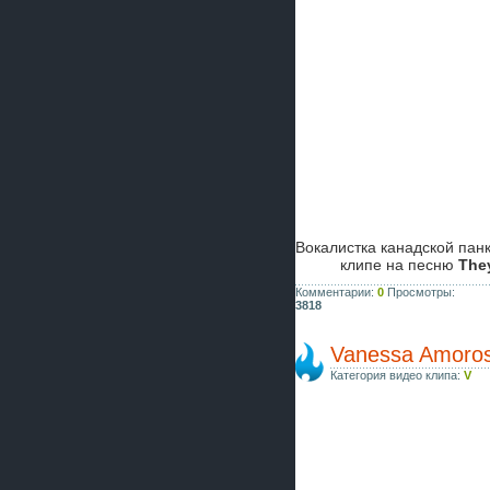
Вокалистка канадской пан
клипе на песню
They
Комментарии:
0
Просмотры:
3818
Vanessa Amorosi
Категория видео клипа:
V