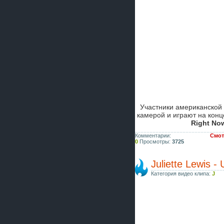
Участники американской
камерой и играют на кон
Right No
Комментарии:
Смотр
0
Просмотры:
3725
Juliette Lewis -
Категория видео клипа:
J