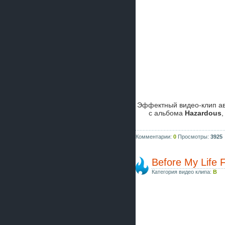
Эффектный видео-клип а
с альбома
Hazardous
,
Комментарии:
0
Просмотры:
3925
Before My Life F
Категория видео клипа:
B