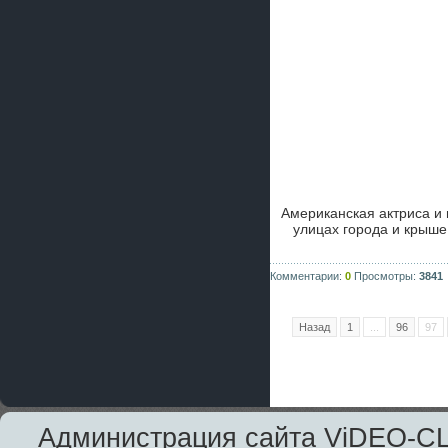
Американская актриса и
улицах города и крыш
Комментарии:
0
Просмотры:
3841
Назад
1
...
96
97
Администрация сайта ViDEO-CLi