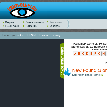
Форум
Поиск клипов
Контакты
ТВ онлайн
Помощь
О сайте
Навигация:
ViDEO-CLiPS.RU | Главная страница
На нашем сайте вы может
альтернативы до попсы и 
скачивания
A
B
C
D
E
F
G
H
Н
New Found Glory
Категория видео клипа:
N