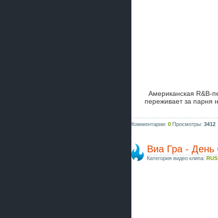
Американская R&B-п
переживает за парня н
Комментарии:
0
Просмотры:
3412
Виа Гра - День 
Категория видео клипа:
RUS