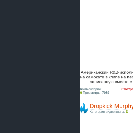
Американский R&B-испол
на самокате в клипе на п
записанную вместе с
Комментарии:
Смотре
0
Просмотры:
7039
Dropkick Murph
Категория видео клипа:
D