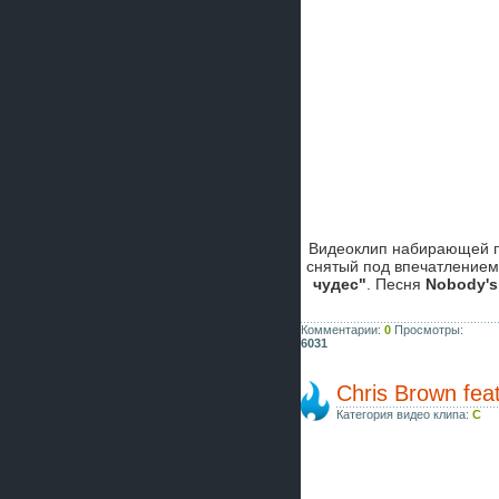
Видеоклип набирающей п
снятый под впечатлением
чудес"
. Песня
Nobody's
Комментарии:
0
Просмотры:
6031
Chris Brown feat
Категория видео клипа:
C