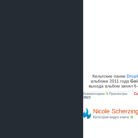
Кельтские панки
Drop
альбома 2011 года
Goi
выхода альбом занял 6
Комментарии:
0
Просмотры:
См
3923
Nicole Scherzing
Категория видео клипа:
N