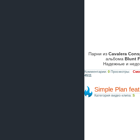
Парни из
Cavalera Cons
альбома
Blunt 
Надежные и нед
Комментарии:
0
Просмотры:
Смот
4511
Simple Plan feat
Категория видео клипа:
S