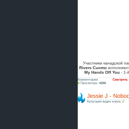
Участники канадской па
Rivers Cuomo
исполняют
My Hands Off You
- 1-
Комментарии:
Смотреть к
0
Просмотры:
4266
Jessie J - Nobod
Категория видео клипа:
J