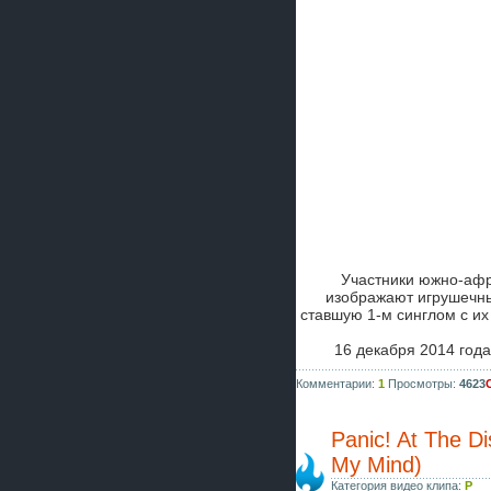
Участники южно-афр
изображают игрушечны
ставшую 1-м синглом с их
16 декабря 2014 год
Комментарии:
1
Просмотры:
4623
Panic! At The D
My Mind)
Категория видео клипа:
P