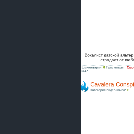
Вокалист датской альте
страдает от люб
Комментарии:
0
Просмотры:
Смот
3747
Cavalera Conspir
Категория видео клипа:
C