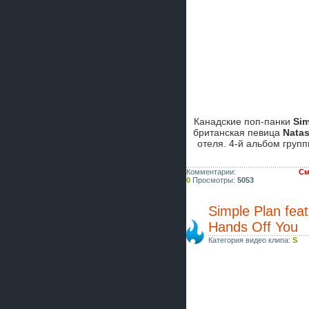
Канадские поп-панки
Sim
британская певица
Natas
отеля. 4-й альбом груп
Комментарии:
См
0
Просмотры:
5053
Simple Plan fea
Hands Off You
Категория видео клипа:
S