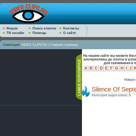
Форум
Поиск клипов
Контакты
ТВ онлайн
Помощь
О сайте
Навигация:
ViDEO-CLiPS.RU | Главная страница
На нашем сайте вы можете бес
альтернативы до попсы и рэп
для скачивания и 
A
B
C
D
E
F
G
H
I
J
Новые к
Silence Of Sept
Категория видео клипа:
S