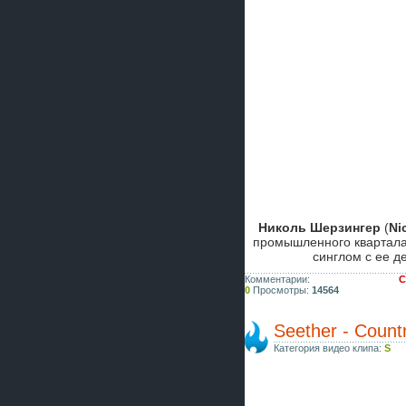
Николь Шерзингер
(
Ni
промышленного квартала
синглом с ее 
Комментарии:
С
0
Просмотры:
14564
Seether - Count
Категория видео клипа:
S