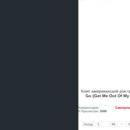
Клип американской рок-
Go (Get Me Out Of My
Комментарии:
Смотреть
0
Просмотры:
5086
Назад
1
...
66
67