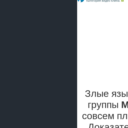
Категория видео клипа:
M
Злые язы
группы
M
совсем пл
Доказате