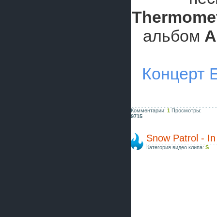
Thermome
альбом
A
Концерт E
Комментарии:
1
Просмотры:
9715
Snow Patrol - I
Категория видео клипа:
S