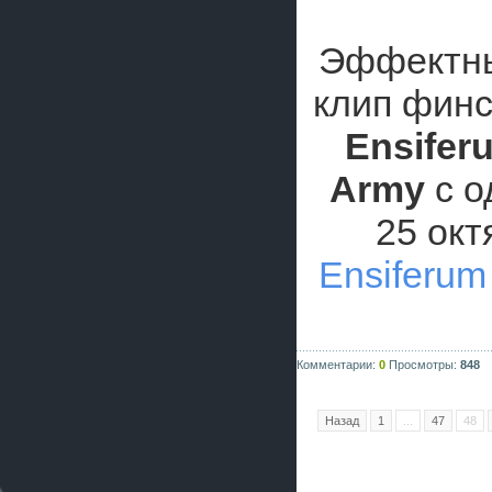
Эффектны
клип финс
Ensifer
Army
с о
25 окт
Ensiferum
Комментарии:
0
Просмотры:
848
Назад
1
...
47
48