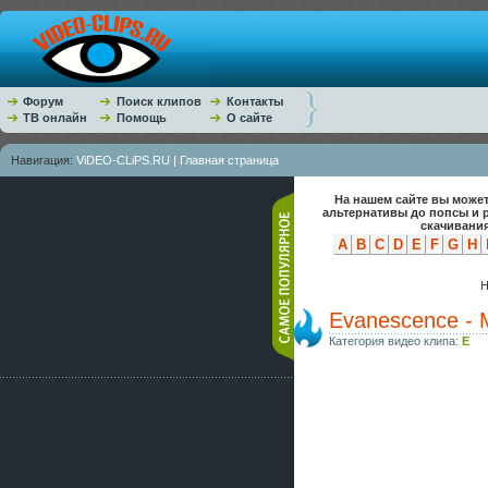
Форум
Поиск клипов
Контакты
ТВ онлайн
Помощь
О сайте
Навигация:
ViDEO-CLiPS.RU | Главная страница
На нашем сайте вы может
альтернативы до попсы и 
скачивания
A
B
C
D
E
F
G
H
Н
Evanescence - M
Категория видео клипа:
E