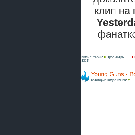
клип на
Yesterd
фанатко
Комментарии:
0
Просмотры:
С
3335
Young Guns - B
Категория видео клипа:
Y