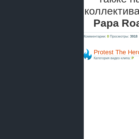
коллектива
Papa Ro
Комментарии:
0
Просмотры:
3918
Protest The Hero
Категория видео клипа:
P