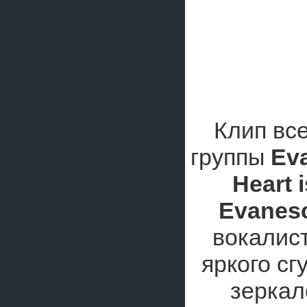
Клип все
группы
Ev
Heart 
Evanes
вокалист
яркого сг
зеркал