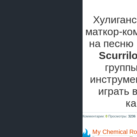
Хулиганс
маткор-к
на песню
Scurril
группы
инструмен
играть 
ка
Комментарии:
0
Просмотры:
3236
My Chemical Ro