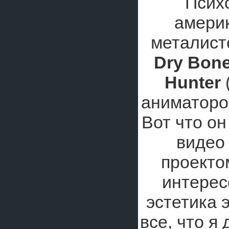
Псих
америк
металис
Dry Bone
Hunter
аниматоро
Вот что он
видео
проекто
интерес
эстетика 
все, что я