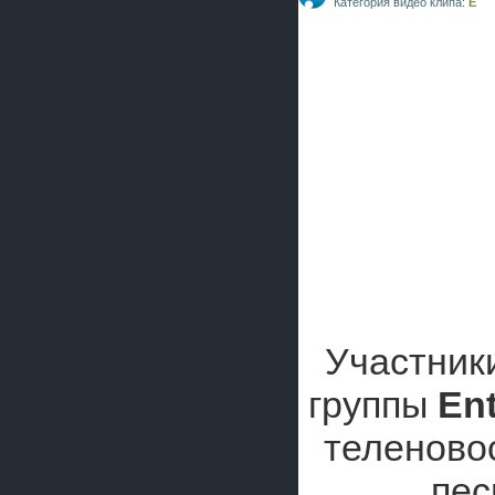
Категория видео клипа:
E
Участники
группы
Ent
теленовос
пе