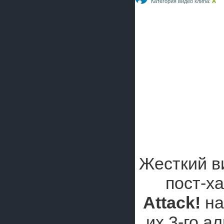
Категория видео клипа:
A
Жесткий в
пост-х
Attack!
на
их 3-го а