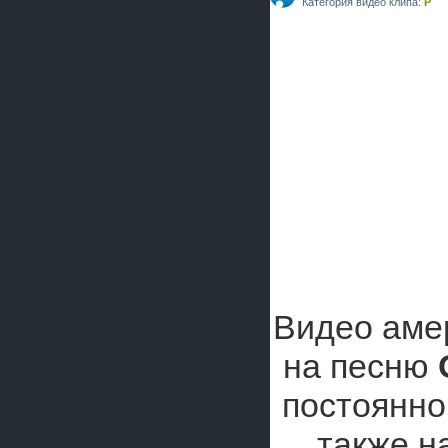
Категория видео клипа:
P
Видео аме
на песню
постоянног
также н