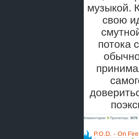
музыкой. 
свою и
смутной
потока с
обычно
принимал
самог
доверитьс
поэкс
Комментарии:
0
Просмотры:
3078
P.O.D. - On Fire