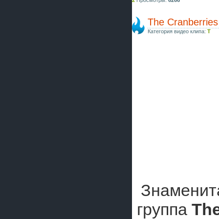
2
Просмотры:
6266
The Cranberries
Категория видео клипа:
T
Знаменита
группа
The