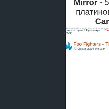
Mirror
- 
платино
Car
Комментарии:
0
Просмотры:
Смо
6562
Foo Fighters - 
Категория видео клипа:
F