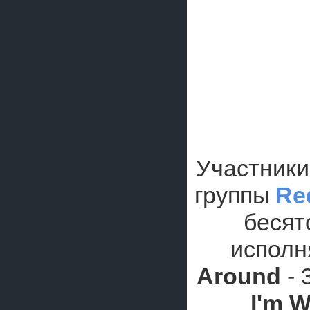
Участники
группы
Re
бесят
испол
Around
- 
I'm W