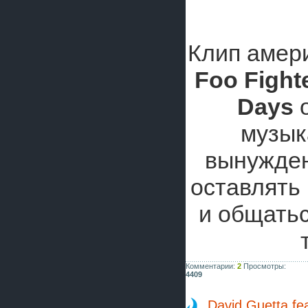
Клип амери
Foo Fight
Days
о
музык
вынужден
оставлять
и общатьс
Комментарии:
2
Просмотры:
4409
David Guetta fea