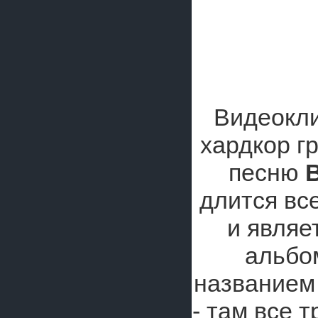
Видеокли
хардкор г
песню
B
длится вс
и являе
альбо
название
- там все т