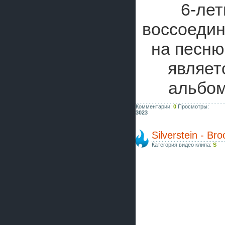
6-лет
воссоедин
на песн
являет
альбо
Комментарии:
0
Просмотры:
3023
Silverstein - Bro
Категория видео клипа:
S