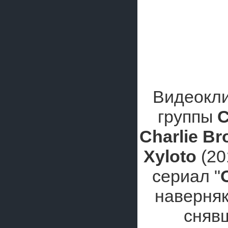
Видеокли
группы
C
Charlie B
Xyloto
(20
сериал "
наверняк
сняв