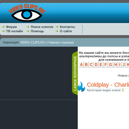
Форум
Поиск клипов
Контакты
ТВ онлайн
Помощь
О сайте
Навигация:
ViDEO-CLiPS.RU | Главная страница
На нашем сайте вы можете бес
альтернативы до попсы и рэп
для скачивания и 
A
B
C
D
E
F
G
H
I
J
Новые к
Coldplay - Charl
Категория видео клипа:
C