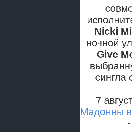
совме
исполни
Nicki M
ночной у
Give Me
выбранну
сингла
7 авгус
Мадонны в
-