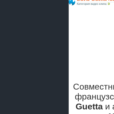
Категория видео клипа:
D
Совместны
французс
Guetta
и 