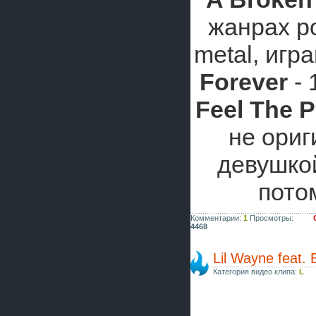
жанрах po
metal, игр
Forever
- 
Feel The 
не ориг
девушкой
пото
Комментарии:
1
Просмотры:
4468
Lil Wayne feat. 
Категория видео клипа:
L