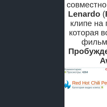
совместно
Lenardo
(
клипе на
которая в
фильм
Пробужд
A
Комментарии:
С
0
Просмотры:
4264
Red Hot Chili P
Категория видео клипа:
R