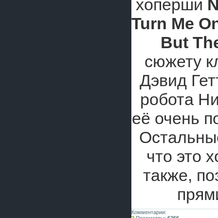
хоперши
N
Turn Me O
But Th
сюжету к
Дэвид Гет
робота Ни
её очень п
Остальные
что это 
также, п
прям
Комментарии: