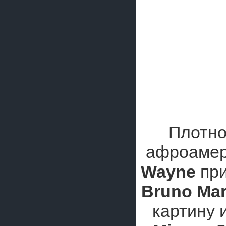
Плотно
афроамер
Wayne
при
Bruno Ma
картину 