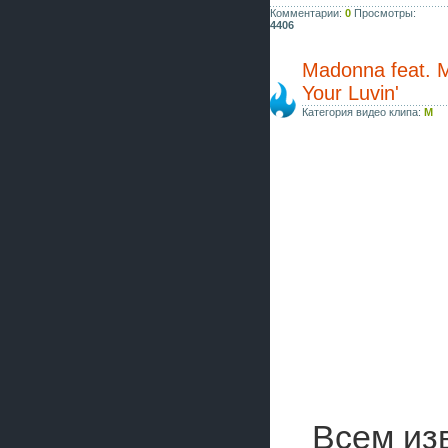
Комментарии:
0
Просмотры:
4406
Madonna feat. M.
Your Luvin'
Категория видео клипа:
M
Всем из