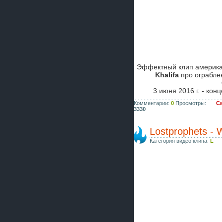
Эффектный клип америка
Khalifa
про ограбле
3 июня 2016 г. - кон
Комментарии:
0
Просмотры:
См
3330
Lostprophets - 
Категория видео клипа:
L