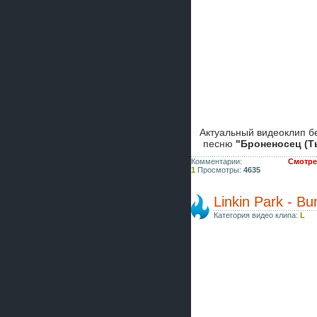
Актуальный видеоклип бе
песню
"Броненосец (Т
Комментарии:
Смотре
1
Просмотры:
4635
Linkin Park - Bu
Категория видео клипа:
L