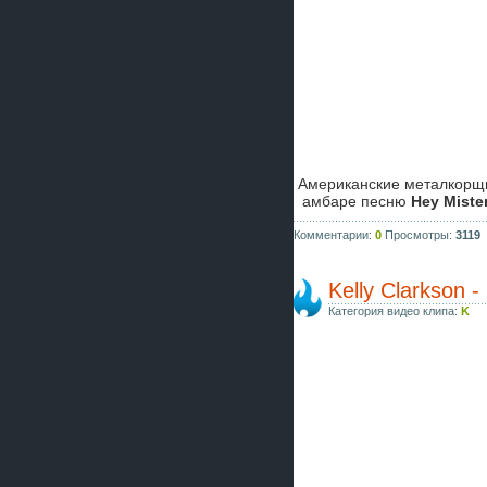
Американские металкор
амбаре песню
Hey Miste
Комментарии:
0
Просмотры:
3119
Kelly Clarkson -
Категория видео клипа:
K