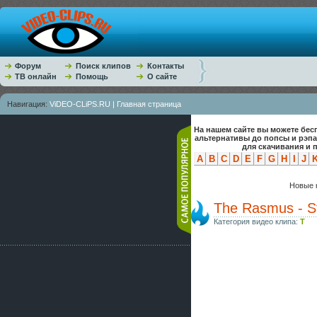
Форум
Поиск клипов
Контакты
ТВ онлайн
Помощь
О сайте
Навигация:
ViDEO-CLiPS.RU | Главная страница
На нашем сайте вы можете бес
альтернативы до попсы и рэп
для скачивания и 
A
B
C
D
E
F
G
H
I
J
Новые к
The Rasmus - S
Категория видео клипа:
T