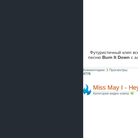
Футуристичный клип вс
песню
Burn It Down
с а
Комментарии:
1
Просмотры:
4776
Miss May I - He
Категория видео клипа:
M