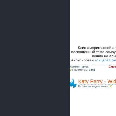
Клип американской а
посвященный теме самоуб
вошла на аль
Анонсирован
концерт Fiv
Комментарии:
Смот
0
Просмотры:
3861
Katy Perry - Wi
Категория видео клипа:
K