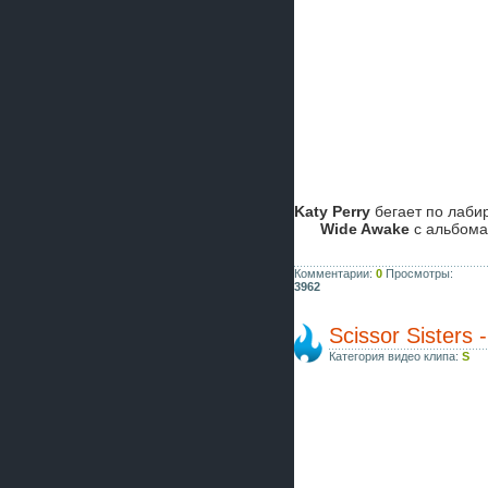
Katy Perry
бегает по лаби
Wide Awake
с альбом
Комментарии:
0
Просмотры:
3962
Scissor Sisters 
Категория видео клипа:
S