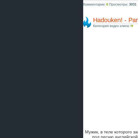
Комментарии:
0
Просмотры:
3031
Hadouken! - Par
Категория видео клипа:
H
Мужик, в теле которого з
под песню английской