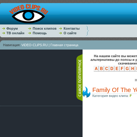
Форум
Поиск клипов
Контакты
ТВ онлайн
Помощь
О сайте
Навигация:
ViDEO-CLiPS.RU | Главная страница
На нашем сайте вы может
альтернативы до попсы и 
скачивания
A
B
C
D
E
F
G
H
Н
Family Of The Ye
Категория видео клипа:
F