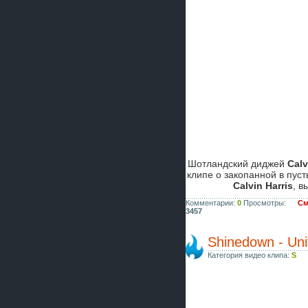
Шотландский диджей
Calv
клипе о закопанной в пус
Calvin Harris
, в
Комментарии:
0
Просмотры:
См
3457
Shinedown - Uni
Категория видео клипа:
S