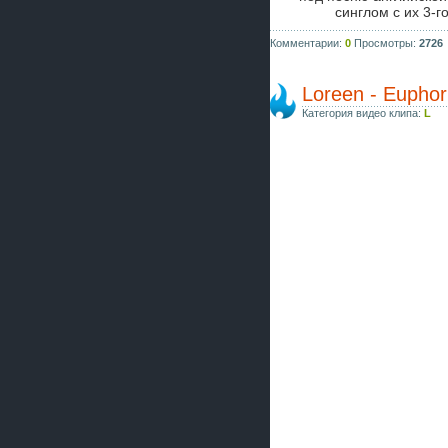
синглом с их 3-г
Комментарии:
0
Просмотры:
2726
Loreen - Euphor
Категория видео клипа:
L