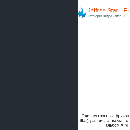
Jeffree Star - P
Категория видео клипа:
J
Один из главных фриков
Star
) устраивает вакхана
альбом
Virgi