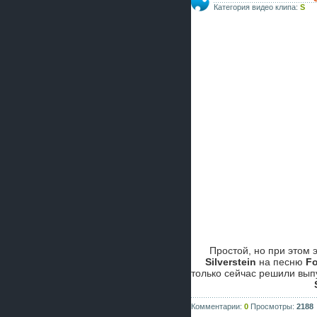
Категория видео клипа:
S
Простой, но при этом
Silverstein
на песню
Fo
только сейчас решили выпу
Комментарии:
0
Просмотры:
2188