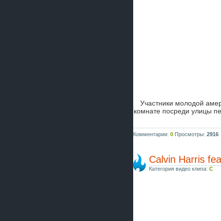
Участники молодой аме
комнате посреди улицы 
Комментарии:
0
Просмотры:
2916
Calvin Harris f
Категория видео клипа:
C