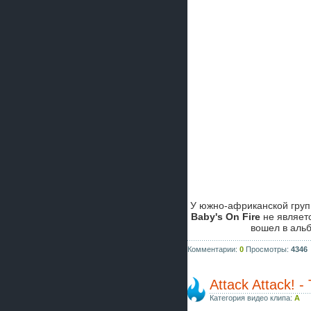
У южно-африканской гру
Baby's On Fire
не являетс
вошел в аль
Комментарии:
0
Просмотры:
4346
Attack Attack! -
Категория видео клипа:
A