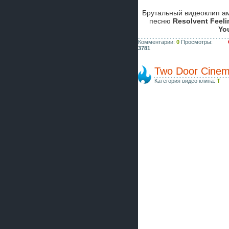
Брутальный видеоклип а
песню
Resolvent Feeli
Yo
Комментарии:
0
Просмотры:
3781
Two Door Cinema
Категория видео клипа:
T