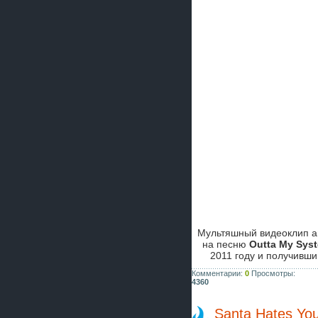
Мультяшный видеоклип а
на песню
Outta My Sys
2011 году и получивши
Комментарии:
0
Просмотры:
4360
Santa Hates You