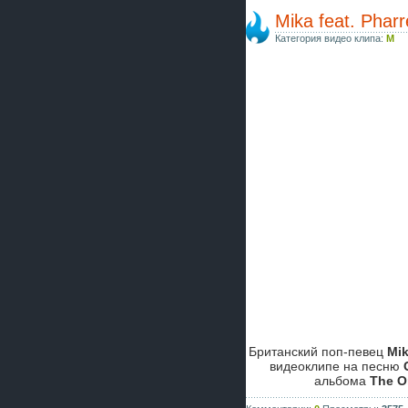
Mika feat. Pharr
Категория видео клипа:
M
Британский поп-певец
Mi
видеоклипе на песню
альбома
The O