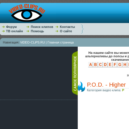
Форум
Поиск клипов
Контакты
ТВ онлайн
Помощь
О сайте
Навигация:
ViDEO-CLiPS.RU | Главная страница
На нашем сайте вы может
альтернативы до попсы и 
скачивания
A
B
C
D
E
F
G
H
Н
P.O.D. - Higher
Категория видео клипа:
P