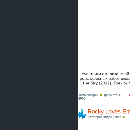
Участники американской
роль офисных работников
the Sky
(2012). Трек бы
Комментарии:
0
Просмотры:
2605
Rocky Loves Emi
Категория видео клипа:
R