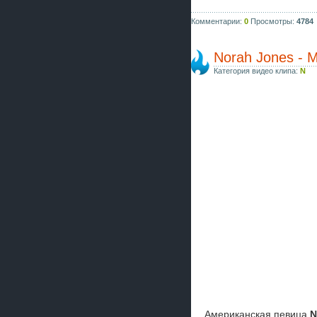
Комментарии:
0
Просмотры:
4784
Norah Jones - M
Категория видео клипа:
N
Американская певица
N