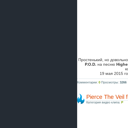
Простенький, но довольн
P.O.D.
на песню
Highe
к
19 мая 2015 г
Комментарии:
0
Просмотры:
3266
Pierce The Veil f
Категория видео клипа:
P