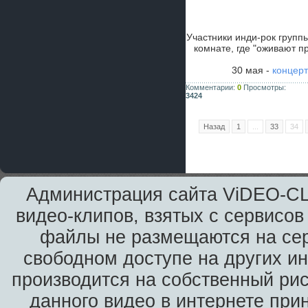
Участники инди-рок груп
комнате, где "оживают п
30 мая -
концерт
Комментарии:
0
Просмотры:
3424
Назад
1
...
33
34
Администрация сайта ViDEO-CLi
видео-клипов, взятых с сервисов
файлы не размещаются на сер
свободном доступе на других и
производится на собственный рис
данного видео в интернете при