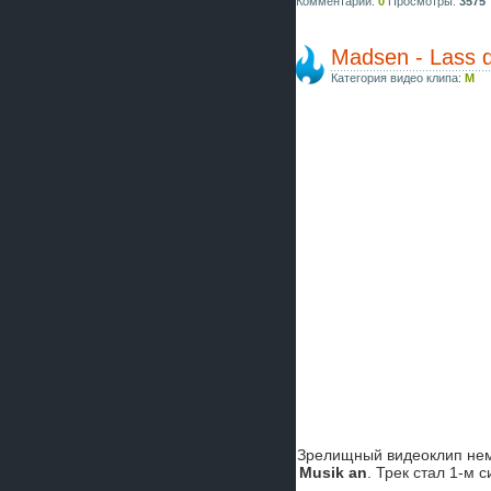
Комментарии:
0
Просмотры:
3575
Madsen - Lass d
Категория видео клипа:
M
Зрелищный видеоклип нем
Musik an
. Трек стал 1-м 