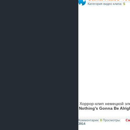
Категория видео клипа:
S
Хоррор-клип немецкой эл
Nothing's Gonna Be Alrig
Комментарии:
0
Просмотры:
См
3914