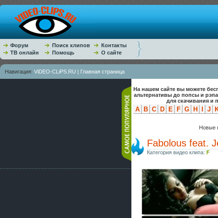
Форум
Поиск клипов
Контакты
ТВ онлайн
Помощь
О сайте
Навигация:
ViDEO-CLiPS.RU | Главная страница
На нашем сайте вы можете бес
альтернативы до попсы и рэп
для скачивания и 
A
B
C
D
E
F
G
H
I
J
Новые к
Fabolous feat. J
Категория видео клипа:
F