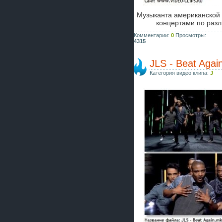
Музыканта американской
концертами по раз
Комментарии:
0
Просмотры:
4315
JLS - Beat Agai
Категория видео клипа:
J