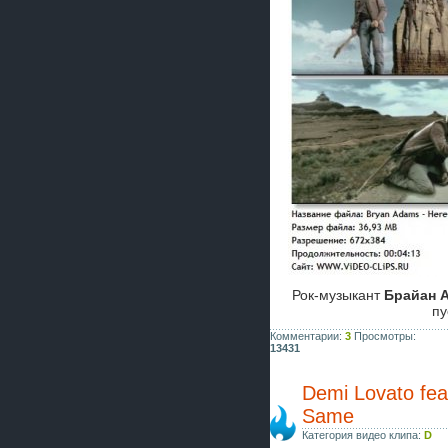
Рок-музыкант
Брайан 
пу
Комментарии:
3
Просмотры:
13431
Demi Lovato fe
Same
Категория видео клипа:
D