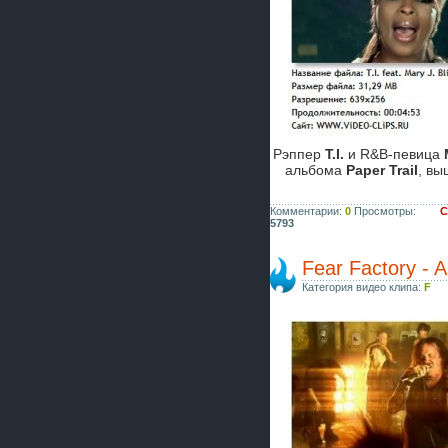
Рэппер
T.I.
и R&B-певица
альбома
Paper Trail
, вы
Комментарии:
0
Просмотры:
С
5793
Fear Factory - 
Категория видео клипа:
F