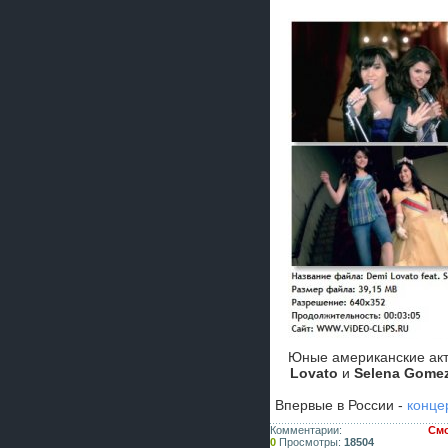
Юные американские акт
Lovato
и
Selena Gome
Впервые в России -
конце
Комментарии:
Смо
0
Просмотры:
18504