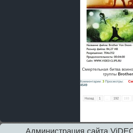
Смертельная битва воино
группы
Brothe
Комментарии:
3
Просмотры:
См
4549
Назад
1
...
192
193
Администрация сайта ViDEO