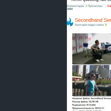
Комментарии:
1
Просмотры:
См
3880
Secondhand Se
Категория видео клипа:
S