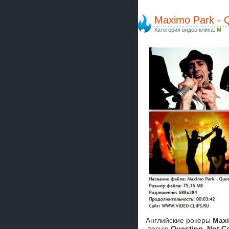
Maximo Park - Q
Категория видео клипа:
M
Английские рокеры
Maxi
песню
Questing, Not C