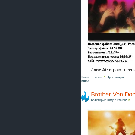
Jane Air
играют пес
Комментарии:
1
Просмотры:
5990
Brother Von Doo
Категория видео клипа:
B