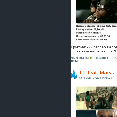
Бруклинский рэппер
Fabo
в клипе на песню
It's 
Комментарии:
0
Просмотры:
С
19861
T.I. feat. Mary
Категория видео клипа:
T