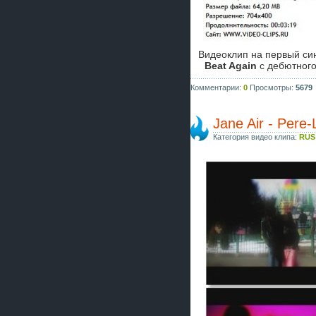
Видеоклип на первый си
Beat Again
с дебютного
Комментарии:
0
Просмотры:
5679
Jane Air - Pere-
Категория видео клипа:
RUS