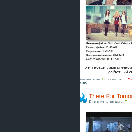
Клип новой симпатичной
дебютный с
Комментарии:
1
Просмотры:
См
6108
There For Tomorr
Категория видео клипа:
T