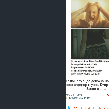
Готичного вида девочка на
пост-хардкор группы
Drop
Stone
с их ал
Комментарии:
С
4
Просмотры:
6480
Michael Jackson