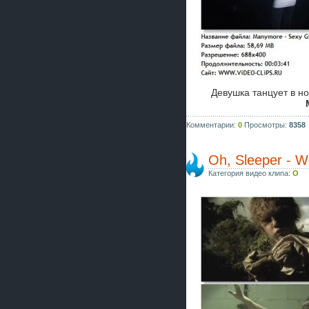
Девушка танцует в но
Комментарии:
0
Просмотры:
8358
Oh, Sleeper - W
Категория видео клипа:
O