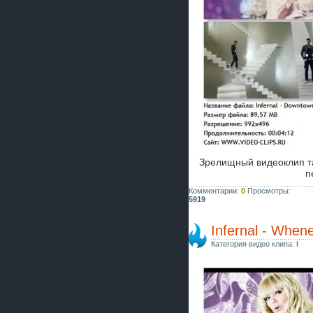
Зрелищный видеоклип т
п
Комментарии:
0
Просмотры:
5919
Infernal - Whe
Категория видео клипа:
I