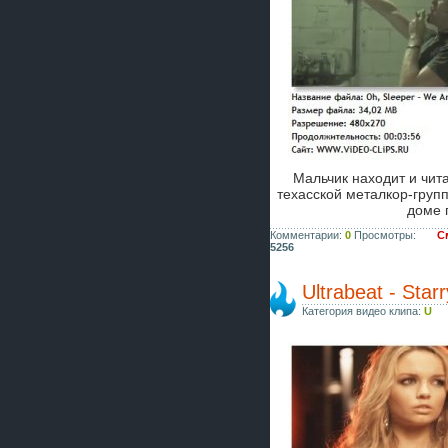
Мальчик находит и чита
техасской металкор-гру
доме
Комментарии:
0
Просмотры:
С
5256
Ultrabeat - Star
Категория видео клипа:
U