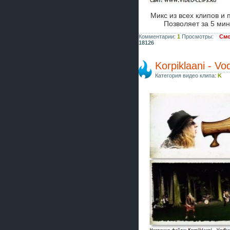
Микс из всех клипов и
Позволяет за 5 мин
Комментарии:
1
Просмотры:
Смо
18126
Korpiklaani - Vo
Категория видео клипа:
K