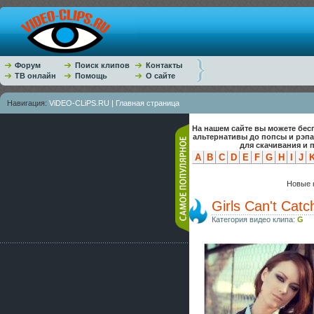
Форум
Поиск клипов
Контакты
ТВ онлайн
Помощь
О сайте
Навигация:
ViDEO-CLiPS.RU | Главная страница
На нашем сайте вы можете бес
альтернативы до попсы и рэп
для скачивания и 
A
B
C
D
E
F
G
H
I
J
Новые к
Girls Can't Cat
Категория видео клипа:
G