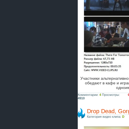
Участники альтернативн
обедают в кафе и игра
одноим
Комментарии:
4
Просмотры:
4910
Drop Dead, Gor
Категория видео клипа:
D