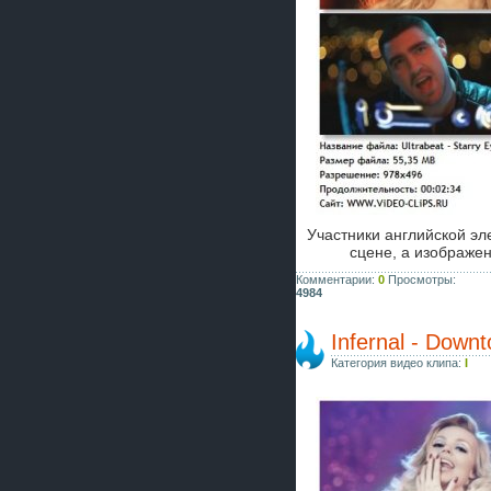
Участники английской э
сцене, а изображе
Комментарии:
0
Просмотры:
4984
Infernal - Down
Категория видео клипа:
I