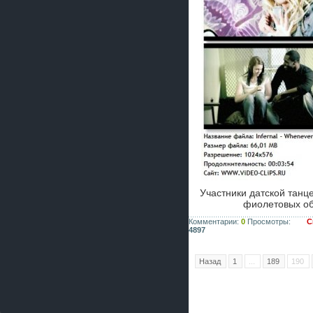
Участники датской тан
фиолетовых о
Комментарии:
0
Просмотры:
С
4897
Назад
1
...
189
190