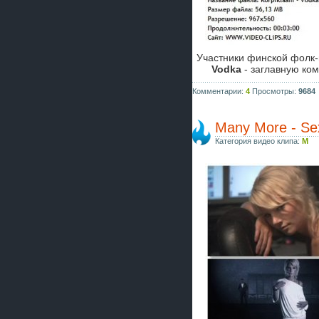
Участники финской фолк
Vodka
- заглавную ко
Комментарии:
4
Просмотры:
9684
Many More - Sex
Категория видео клипа:
M