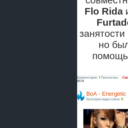
совместн
Flo Rida
Furtad
занятости 
но бы
помощь
Комментарии:
3
Просмотры:
Смо
8579
BoA - Energetic
Категория видео клипа:
B