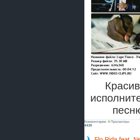
Красив
исполнит
песн
Комментарии:
4
Просмотры:
4439
Flo Rida feat. N