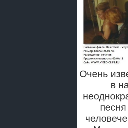
Очень изв
в н
неоднокр
песн
человече