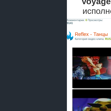
Voyage
исполн
Комментарии:
0
Просмотры:
9141
Reflex - Танцы
Категория видео клипа:
RUS