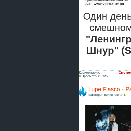
Один день
смешном
"Ленингр
Шнур" (S
Комментарии:
Смотрет
0
Просмотры:
9325
Lupe Fiasco - Pa
Категория видео клипа:
L