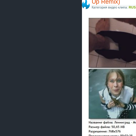
Up Remix)
Категория видео клипа:
RUS