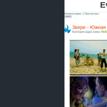
E
Комментарии:
1
Просмотры:
15021
Звери - Южная
Категория видео клипа:
RUS