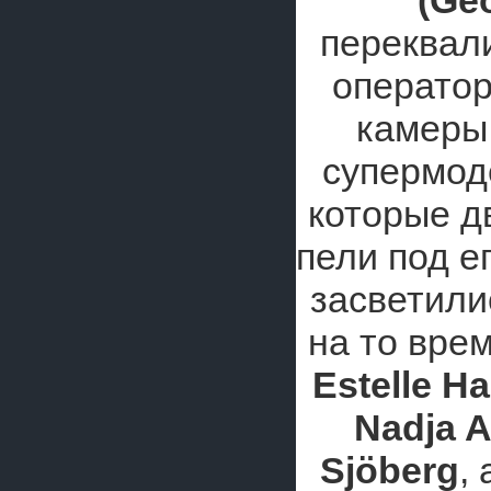
(Ge
переквал
оператор
камеры
супермод
которые д
пели под е
засветили
на то вре
Estelle Ha
Nadja 
Sjöberg
,