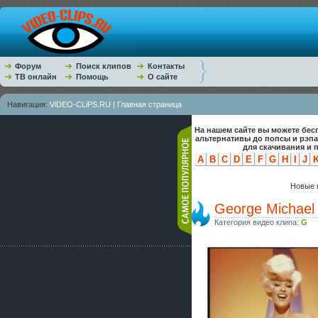
Форум
Поиск клипов
Контакты
ТВ онлайн
Помощь
О сайте
Навигация:
ViDEO-CLiPS.RU | Главная страница
На нашем сайте вы можете бес
альтернативы до попсы и рэп
для скачивания и 
A
B
C
D
E
F
G
H
I
J
Новые к
George Michael 
Категория видео клипа:
G