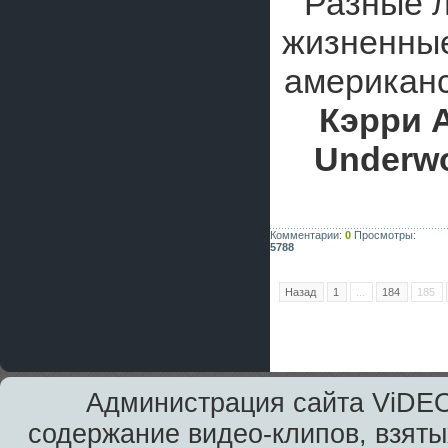
Разные 
жизненные
американс
Кэрри 
Underw
Комментарии:
0
Просмотры:
5788
Назад
1
...
184
185
Администрация сайта ViDEO
содержание видео-клипов, взяты