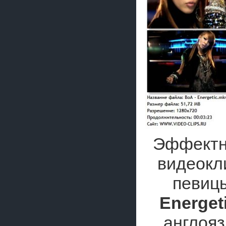
Эффектн
видеокл
певиц
Energet
англояз