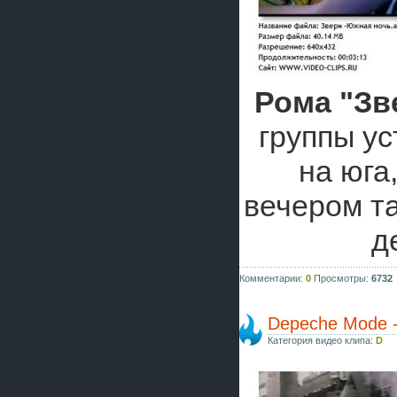
Рома "Зв
группы у
на юга
вечером т
д
Комментарии:
0
Просмотры:
6732
Depeche Mode 
Категория видео клипа:
D