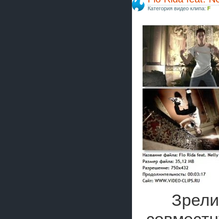
Категория видео клипа:
F
Зрели