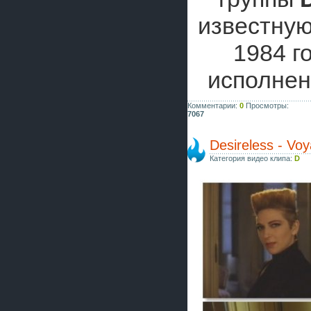
известну
1984 г
исполне
Комментарии:
0
Просмотры:
7067
Desireless - Vo
Категория видео клипа:
D