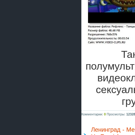
Та
полумуль
видеокл
сексуал
гр
Комментарии:
0
Просмотры:
1232
Ленинград - Ме