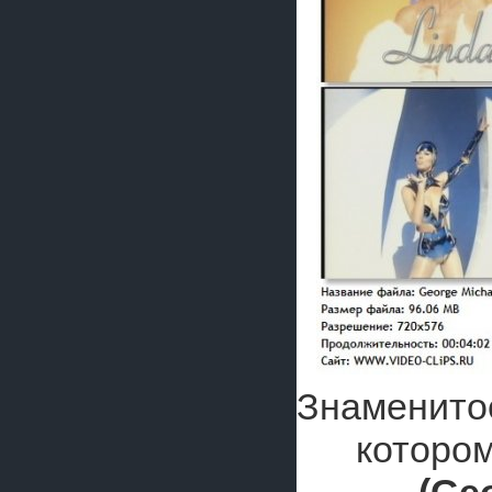
Знаменитое
которо