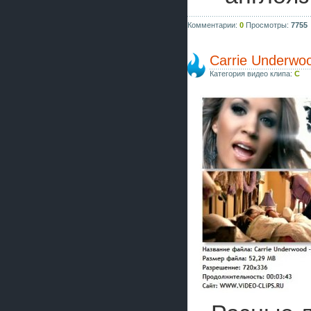
Комментарии:
0
Просмотры:
7755
Carrie Underwoo
Категория видео клипа:
C