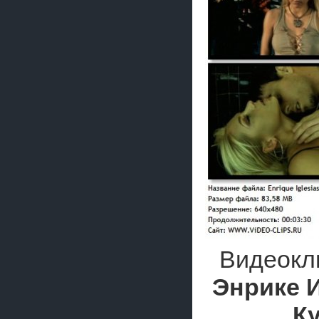
Видеокл
Энрике 
К