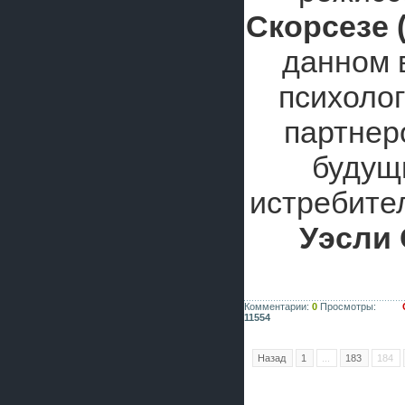
Скорсезе (
данном 
психолог
партне
будущ
истребите
Уэсли 
Комментарии:
0
Просмотры:
11554
Назад
1
...
183
184