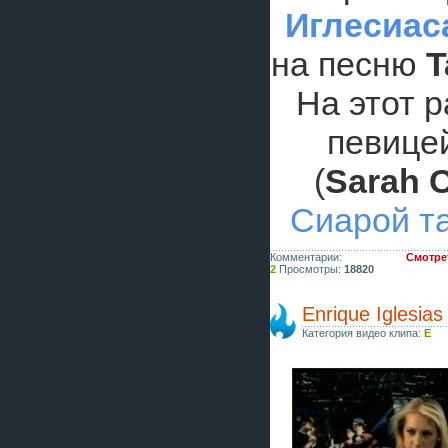
Иглесиас
на песню
T
На этот р
певице
(
Sarah 
Сиарой та
Комментарии:
Смотрет
2
Просмотры:
18820
Enrique Iglesias
Категория видео клипа:
E