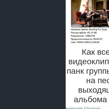
Как вс
видеоклип
панк груп
на п
выходящ
альбом
Комментарии:
0
Просмотры: