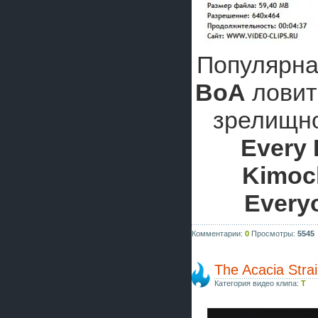
Популярна
BoA
ловит
зрелищно
Every 
Kimoc
Everyo
Комментарии:
0
Просмотры:
5545
The Acacia Stra
Категория видео клипа:
T