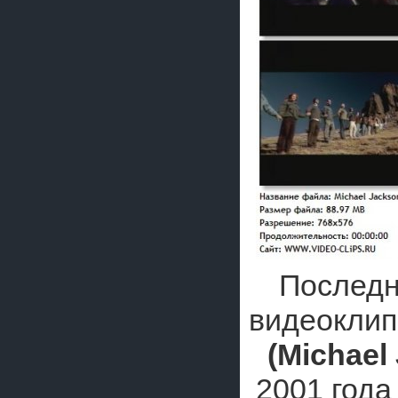
Послед
видеокли
(Michael
2001 год