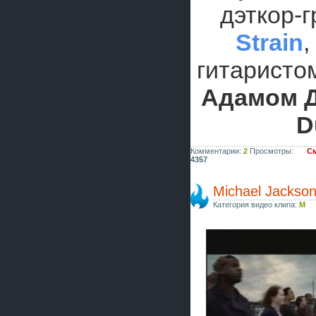
дэткор-
Strain
гитарист
Адамом 
D
Комментарии:
2
Просмотры:
См
4357
Michael Jackson
Категория видео клипа:
M