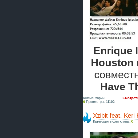
Enrique 
Houston
совмест
Have Th
Комментарии:
Смотреть 
0
Просмотры:
11102
Xzibit feat. Ker
Категория видео клипа:
X