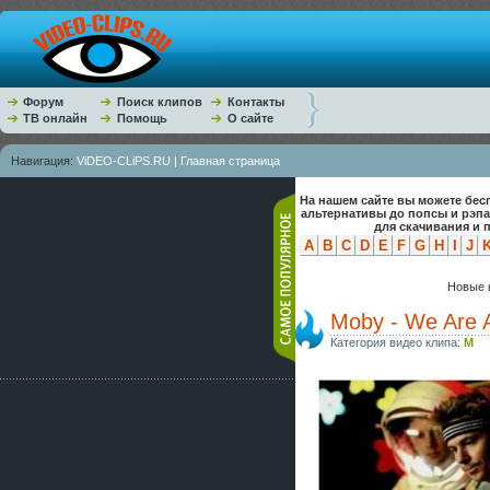
Форум
Поиск клипов
Контакты
ТВ онлайн
Помощь
О сайте
Навигация:
ViDEO-CLiPS.RU | Главная страница
На нашем сайте вы можете бес
альтернативы до попсы и рэп
для скачивания и 
A
B
C
D
E
F
G
H
I
J
Новые к
Moby - We Are A
Категория видео клипа:
M