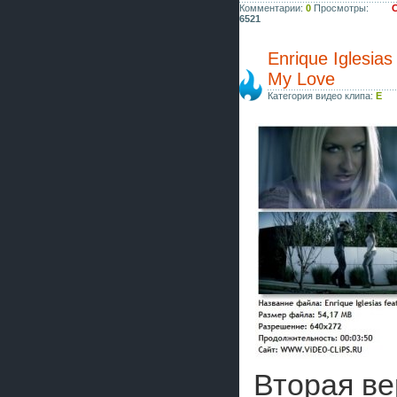
Комментарии:
0
Просмотры:
С
6521
Enrique Iglesias
My Love
Категория видео клипа:
E
Вторая ве