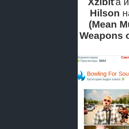
Xzibit
'а
Hilson
н
(Mean M
Weapons o
Комментарии:
Смот
0
Просмотры:
8884
Bowling For So
Категория видео клипа:
B