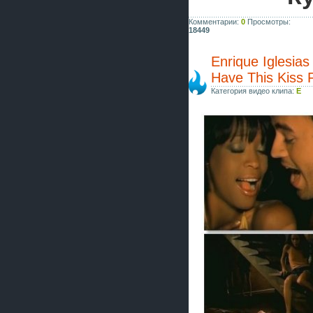
Комментарии:
0
Просмотры:
18449
Enrique Iglesias
Have This Kiss 
Категория видео клипа:
E