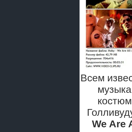
Всем изве
музык
костюм
Голливуд
We Are A