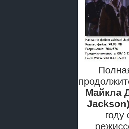
Полная
продолжит
Майкла Д
Jackson
году
режис