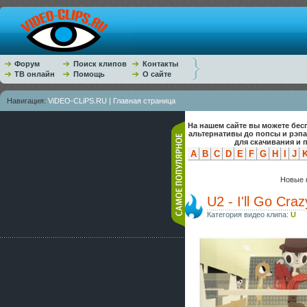
Форум
Поиск клипов
Контакты
ТВ онлайн
Помощь
О сайте
Навигация:
ViDEO-CLiPS.RU | Главная страница
На нашем сайте вы можете бес
альтернативы до попсы и рэп
для скачивания и 
A
B
C
D
E
F
G
H
I
J
Новые к
U2 - I'll Go Cra
Категория видео клипа:
U