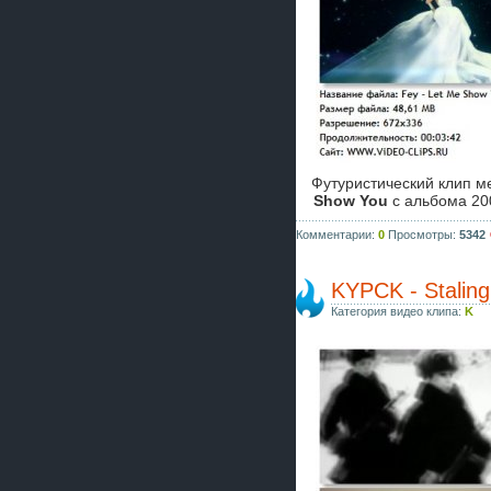
Футуристический клип м
Show You
с альбома 20
Комментарии:
0
Просмотры:
5342
KYPCK - Staling
Категория видео клипа:
K