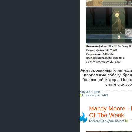
Анимированный клип ирл
пропавшую собаку, бродя
болеющей матери. Пес
сингл с альб
Комментарии:
0
Просмотры:
7471
Mandy Moore - I
Of The Week
Категория видео клипа:
M