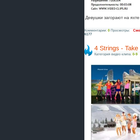
Девушки загорают на яхте
Комментарии:
0
Просмотры:
Смо
6177
4 Strings - Tak
Категория видео клипа:
0-9