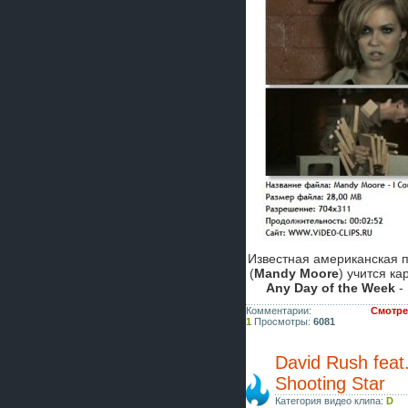
Известная американская 
(
Mandy Moore
) учится к
Any Day of the Week
-
Комментарии:
Смотрет
1
Просмотры:
6081
David Rush feat
Shooting Star
Категория видео клипа:
D