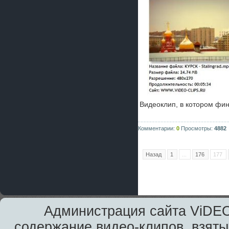
Видеоклип, в котором фи
Комментарии:
0
Просмотры:
4882
Назад
1
...
176
177
Администрация сайта ViDEO
содержание видео-клипов, взяты