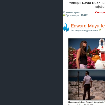
Рэпперы
David Rush
,
L
эффе
Комментарии:
Смотрет
0
Просмотры:
10072
Edward Maya fea
Категория видео клипа:
E