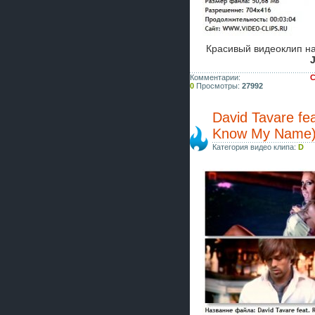
Красивый видеоклип н
J
Комментарии:
С
0
Просмотры:
27992
David Tavare fea
Know My Name
Категория видео клипа:
D