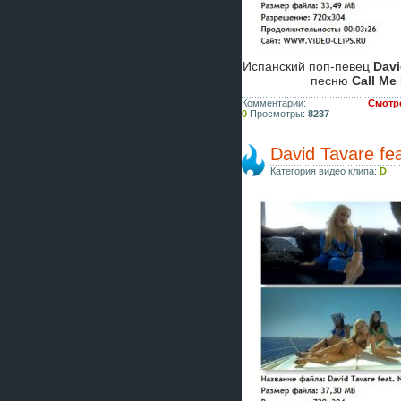
Испанский поп-певец
Davi
песню
Call Me
Комментарии:
Смотре
0
Просмотры:
8237
David Tavare fea
Категория видео клипа:
D