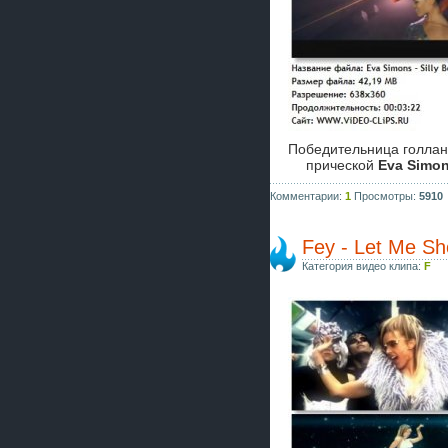
Победительница голлан
прической
Eva Simo
Комментарии:
1
Просмотры:
5910
Fey - Let Me S
Категория видео клипа:
F