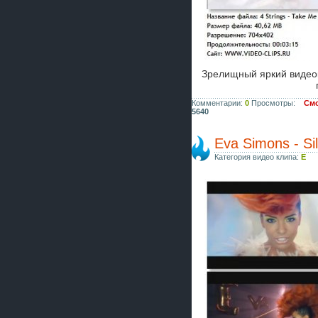
Зрелищный яркий видеок
Комментарии:
0
Просмотры:
Смо
5640
Eva Simons - Sil
Категория видео клипа:
E