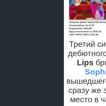
Третий с
дебютног
Lips
бр
Sophi
вышедшего
сразу же 
место в ч