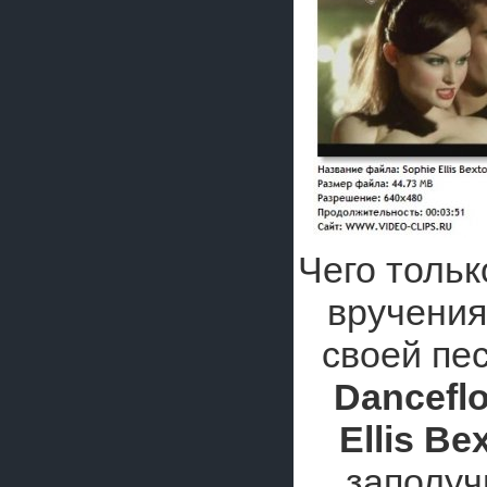
Чего толь
вручения
своей пе
Dancefl
Ellis Be
заполуч