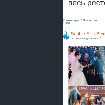
весь рест
Комментарии:
0
Просмотры:
11457
Sophie Ellis-Bex
Категория видео клипа:
S