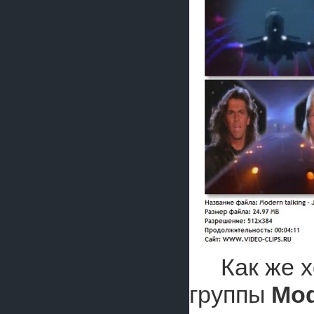
Как же 
группы
Mod