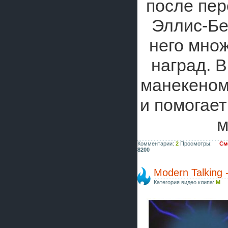
после пер
Эллис-Бе
него мно
наград. В
манекеном
и помогает
м
Комментарии:
2
Просмотры:
См
8200
Modern Talking - 
Категория видео клипа:
M