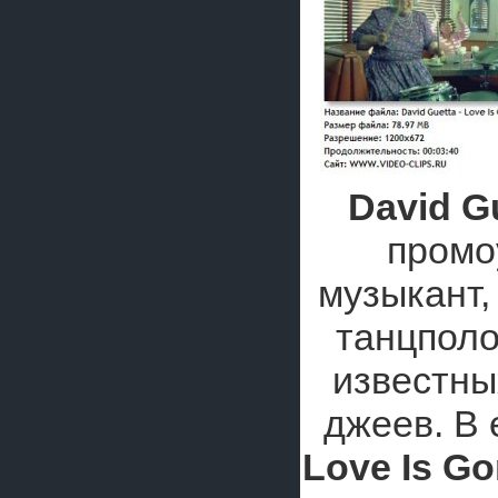
David G
промо
музыкант,
танцполо
известны
джеев. В 
Love Is G