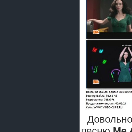
Довольно
песню
Me 