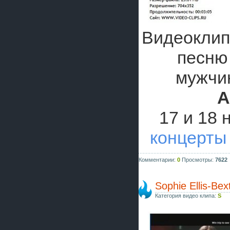
Видеоклип
песню
мужчи
A
17 и 18 
концерты
Комментарии:
0
Просмотры:
7622
Sophie Ellis-Be
Категория видео клипа:
S