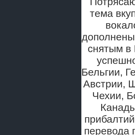
Потряса
тема вку
вока
дополнены
снятым в 
успешно
Бельгии, Г
Австрии, 
Чехии, Б
Канады
прибалтий
перевода 