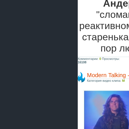
Анде
"слома
реактивно
старенька
пор лю
Комментарии:
0
Просмотры:
16108
Modern Talking 
Категория видео клипа:
M