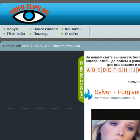
Форум
Поиск клипов
Контакты
ТВ онлайн
Помощь
О сайте
Навигация:
ViDEO-CLiPS.RU | Главная страница
На нашем сайте вы можете бес
альтернативы до попсы и рэп
для скачивания и 
A
B
C
D
E
F
G
H
I
J
Новые к
Sylver - Forgive
Категория видео клипа:
S