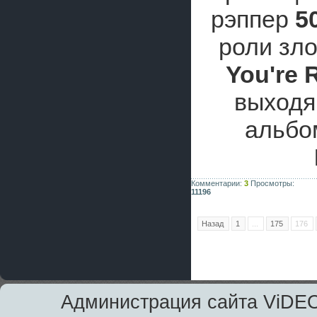
рэппер
5
роли зло
You're 
выходя
альб
Комментарии:
3
Просмотры:
11196
Назад
1
...
175
176
Администрация сайта ViDEO