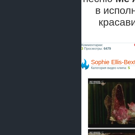
в испол
красав
Комментарии:
3
Просмотры:
6479
Sophie Ellis-Be
Категория видео клипа:
S