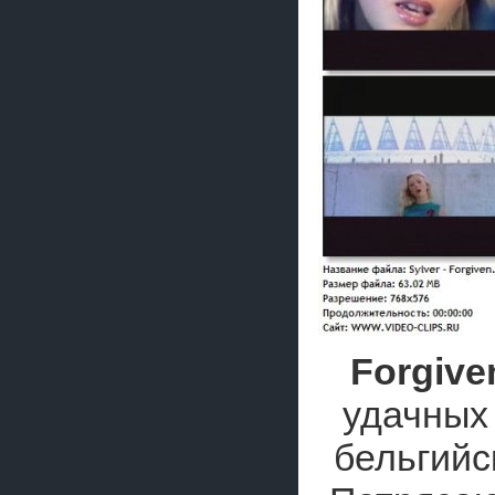
Forgive
удачных
бельгийс