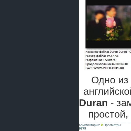
Одно из
английско
Duran
- за
простой,
Комментарии:
0
Просмотры:
9779