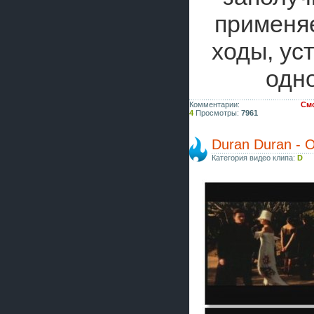
применя
ходы, ус
одно
Комментарии:
Смо
4
Просмотры:
7961
Duran Duran - O
Категория видео клипа:
D