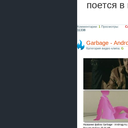
поется в
Комментарии:
1
Просмотры:
С
11338
Garbage - Andr
Категория видео клипа:
G