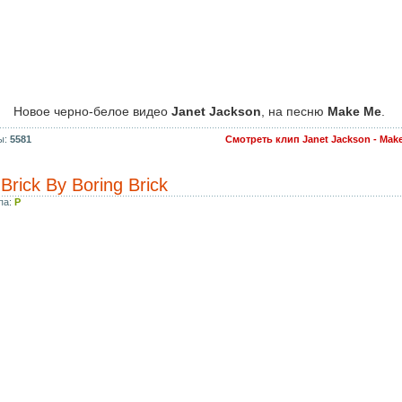
Новое черно-белое видео
Janet Jackson
, на песню
Make Me
.
ы:
5581
Смотреть клип Janet Jackson - Mak
Brick By Boring Brick
па:
P