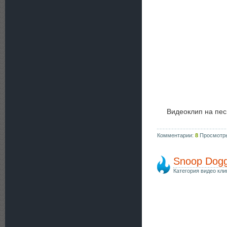
Видеоклип на пе
Комментарии:
8
Просмотр
Snoop Dogg
Категория видео кли