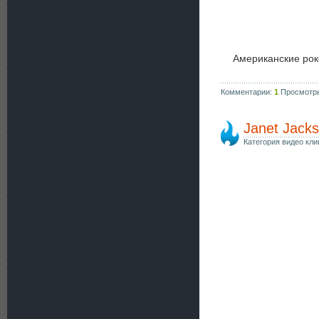
Американские ро
Комментарии:
1
Просмотр
Janet Jack
Категория видео кли