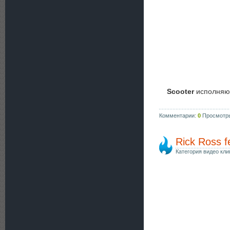
Scooter
исполняют
Комментарии:
0
Просмотр
Rick Ross f
Категория видео кли