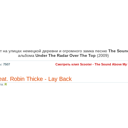
 на улицах немецкой деревни и огромного замка песню
The Sound
альбома
Under The Radar Over The Top
(2009)
ы:
7507
Смотреть клип Scooter - The Sound Above My 
eat. Robin Thicke - Lay Back
па:
R