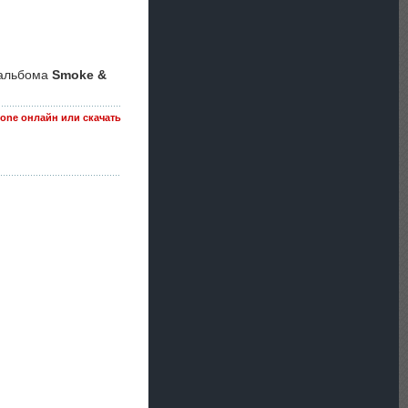
 альбома
Smoke &
Gone онлайн или скачать