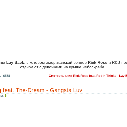
сню
Lay Back
, в котором американский рэппер
Rick Ross
и R&B-пе
отдыхают с девочками на крыше небоскреба.
ы:
6558
Смотреть клип Rick Ross feat. Robin Thicke - Lay
 feat. The-Dream - Gangsta Luv
па:
S