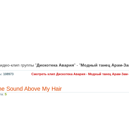
идео-клип группы "
Дискотека Авария
" - "
Модный танец Арам-За
ы:
108973
Смотреть клип Дискотека Авария - Модный танец Арам-Зам-
The Sound Above My Hair
па:
S