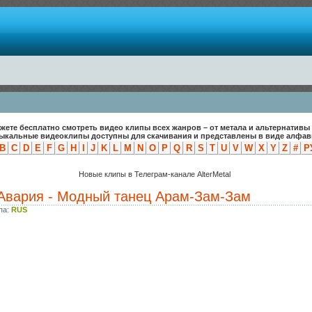
жете бесплатно смотреть видео клипы всех жанров – от метала и альтернативы 
зыкальные видеоклипы доступны для скачивания и представлены в виде алфави
B
C
D
E
F
G
H
I
J
K
L
M
N
O
P
Q
R
S
T
U
V
W
X
Y
Z
#
Р
Новые клипы в Телеграм-канале AlterMetal
Авария - Модный танец Арам-Зам-Зам
па:
RUS