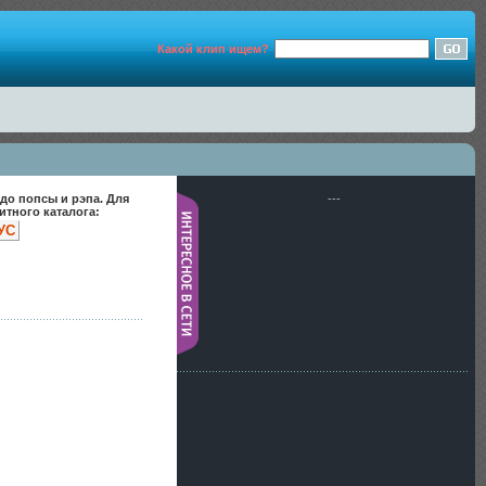
Какой клип ищем?
до попсы и рэпа. Для
---
тного каталога:
УС