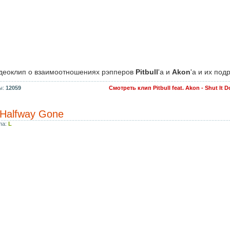
деоклип о взаимоотношениях рэпперов
Pitbull
'а и
Akon
'а и их подр
ы:
12059
Смотреть клип Pitbull feat. Akon - Shut It
 Halfway Gone
па:
L