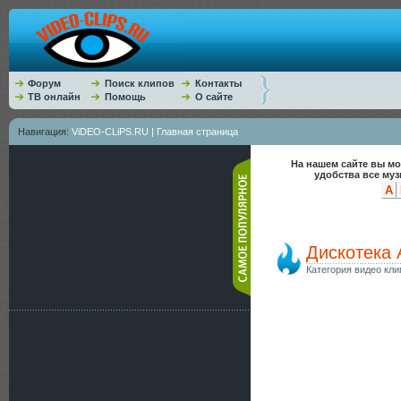
Форум
Поиск клипов
Контакты
ТВ онлайн
Помощь
О сайте
Навигация:
ViDEO-CLiPS.RU | Главная страница
На нашем сайте вы мо
удобства все му
A
Дискотека 
Категория видео кли