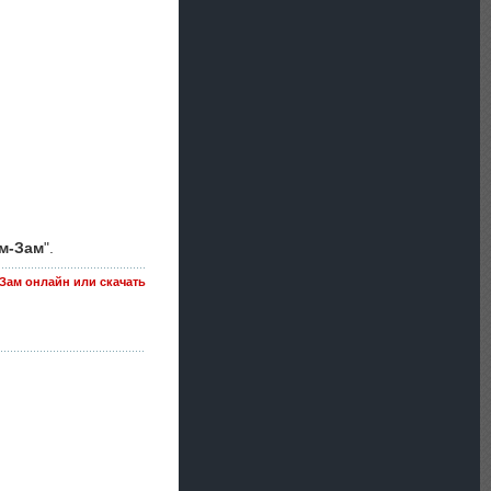
м-Зам
".
Зам онлайн или скачать