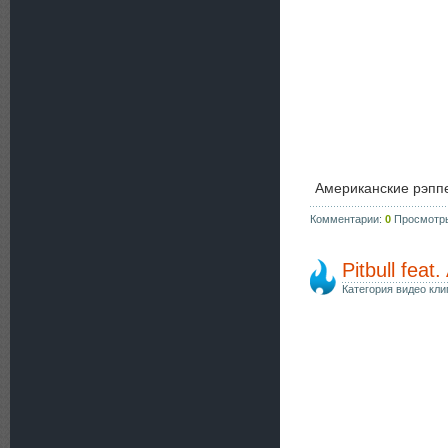
Американские рэп
Комментарии:
0
Просмотр
Pitbull feat
Категория видео кли