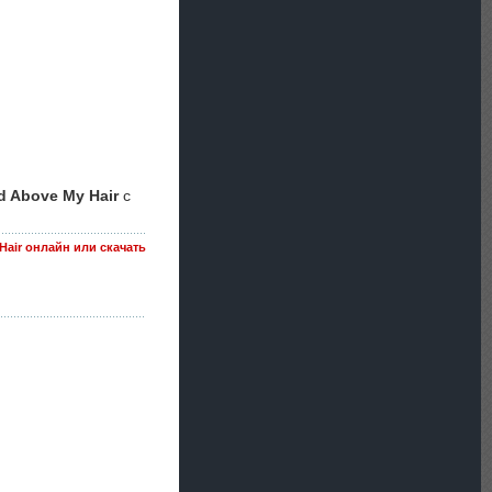
 Above My Hair
с
Hair онлайн или скачать