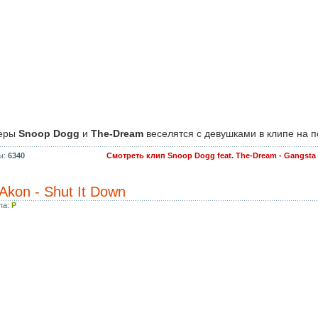
перы
Snoop Dogg
и
The-Dream
веселятся с девушками в клипе на 
ы:
6340
Смотреть клип Snoop Dogg feat. The-Dream - Gangsta
. Akon - Shut It Down
па:
P