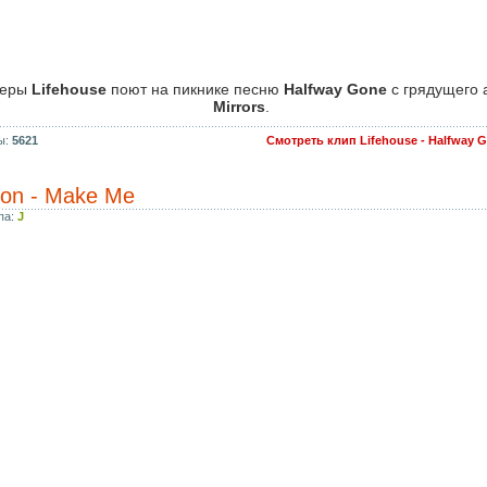
керы
Lifehouse
поют на пикнике песню
Halfway Gone
с грядущего
Mirrors
.
ы:
5621
Смотреть клип Lifehouse - Halfway 
son - Make Me
па:
J