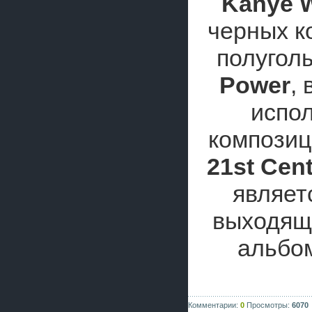
Kanye 
черных к
полугол
Power
,
испол
компози
21st Cen
являет
выходяще
альбо
Комментарии:
0
Просмотры:
6070