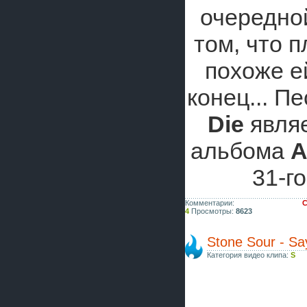
очередно
том, что п
похоже е
конец... П
Die
являе
альбома
A
31-го
Комментарии:
С
4
Просмотры:
8623
Stone Sour - Sa
Категория видео клипа:
S