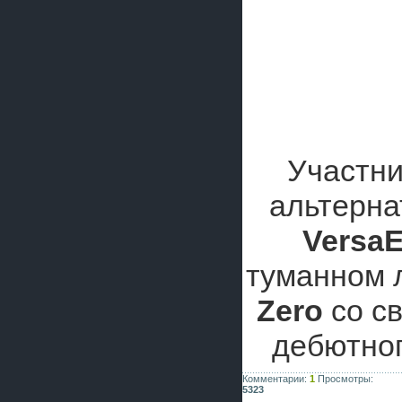
Участни
альтерна
Versa
туманном 
Zero
со с
дебютног
Комментарии:
1
Просмотры:
5323