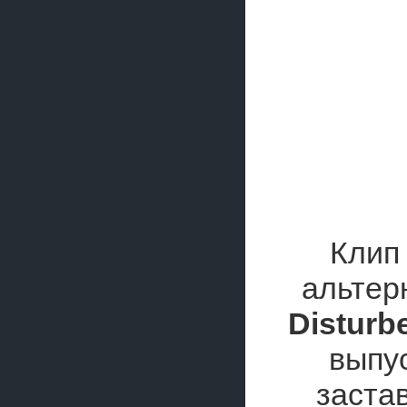
Клип
альтер
Disturb
выпу
заста