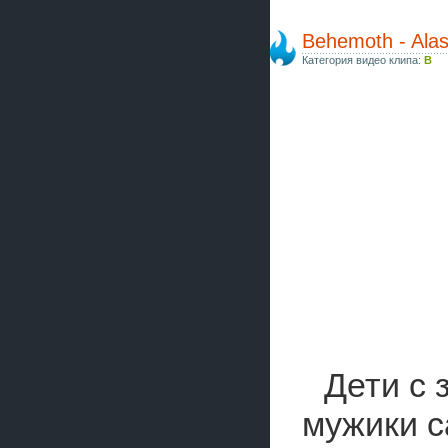
Behemoth - Alas
Категория видео клипа:
B
Дети с 
мужики с