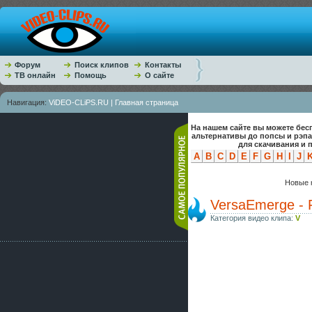
Форум
Поиск клипов
Контакты
ТВ онлайн
Помощь
О сайте
Навигация:
ViDEO-CLiPS.RU | Главная страница
На нашем сайте вы можете бес
альтернативы до попсы и рэп
для скачивания и 
A
B
C
D
E
F
G
H
I
J
Новые к
VersaEmerge - F
Категория видео клипа:
V