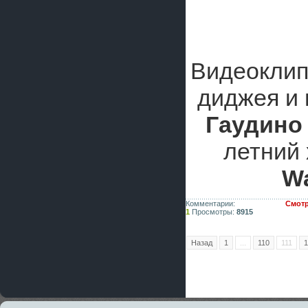
Видеоклип
диджея и
Гаудино
летний
Wa
Комментарии:
Смотр
1
Просмотры:
8915
Назад
1
...
110
111
1