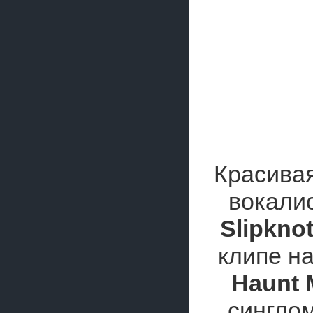
Красива
вокали
Slipkno
клипе н
Haunt 
сингло