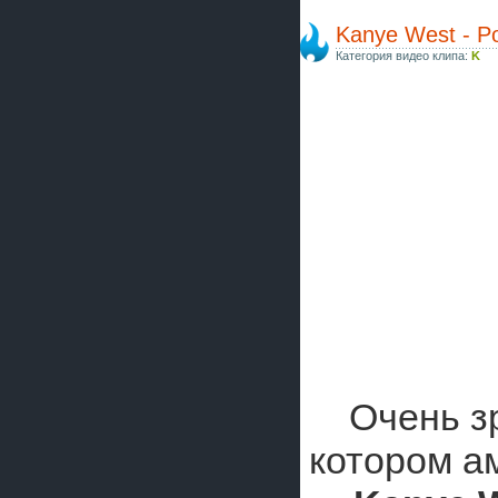
Kanye West - P
Категория видео клипа:
K
Очень з
котором а