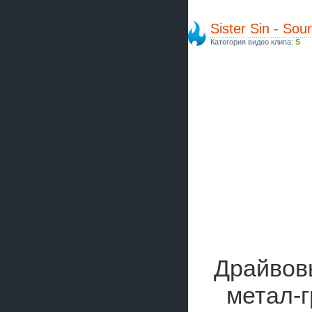
Sister Sin - So
Категория видео клипа:
S
Драйвов
метал-г