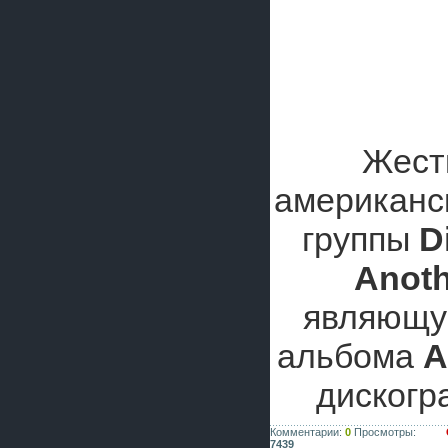
Жест
американс
группы
D
Anoth
являющую
альбома
A
дискогр
Комментарии:
0
Просмотры:
7439