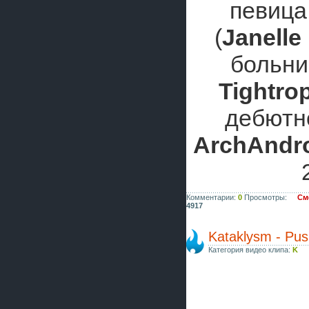
певиц
(
Janelle
больни
Tightro
дебютн
ArchAndroi
Комментарии:
0
Просмотры:
Смо
4917
Kataklysm - Pu
Категория видео клипа:
K