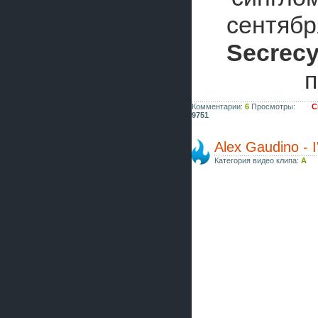
сентяб
Secrec
п
Комментарии:
6
Просмотры:
С
9751
Alex Gaudino - I
Категория видео клипа:
A