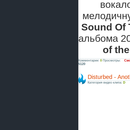
вокал
мелодичн
Sound Of
альбома 2
of th
Комментарии:
0
Просмотры:
Смо
5120
Disturbed - Ano
Категория видео клипа:
D