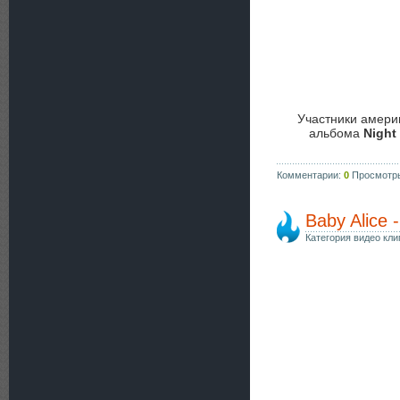
Участники амери
альбома
Night
Комментарии:
0
Просмотр
Baby Alice 
Категория видео кли