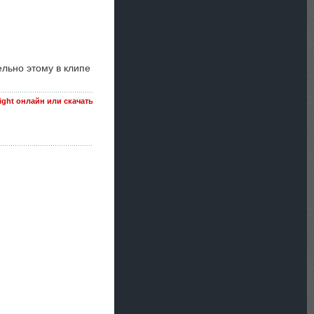
ельно этому в клипе
night онлайн или скачать