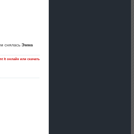
ром снялась
Эмма
nt It онлайн или скачать