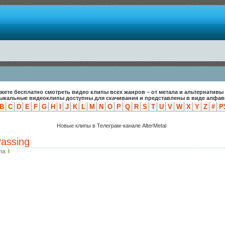
жете бесплатно смотреть видео клипы всех жанров – от метала и альтернативы 
зыкальные видеоклипы доступны для скачивания и представлены в виде алфави
B
C
D
E
F
G
H
I
J
K
L
M
N
O
P
Q
R
S
T
U
V
W
X
Y
Z
#
Р
Новые клипы в Телеграм-канале AlterMetal
Passing
па:
I