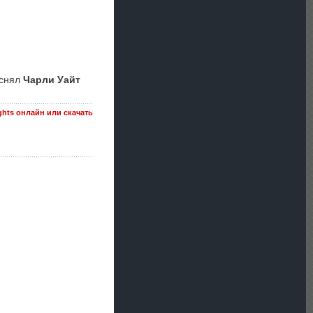
 снял
Чарли Уайт
ights онлайн или скачать