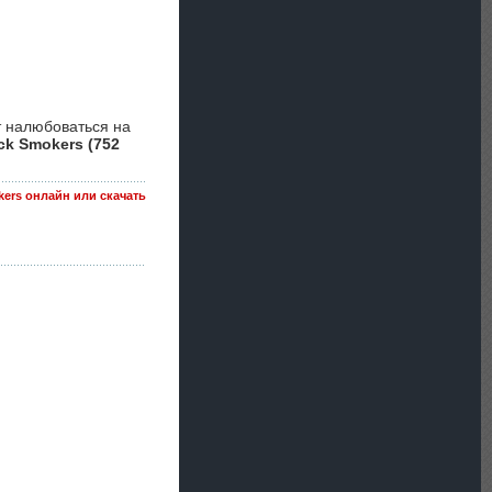
т налюбоваться на
ck Smokers (752
kers онлайн или скачать