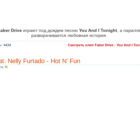
aber Drive
играют под дождем песню
You And I Tonight
, а паралл
разворачивается любовная история.
ы:
4434
Смотреть клип Faber Drive - You And I To
at. Nelly Furtado - Hot N' Fun
па:
N