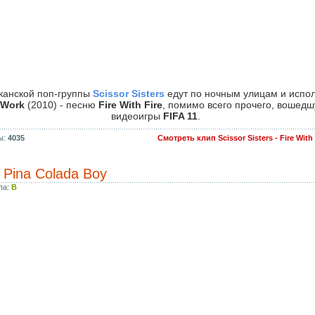
канской поп-группы
Scissor Sisters
едут по ночным улицам и испол
 Work
(2010) - песню
Fire With Fire
, помимо всего прочего, вошедш
видеоигры
FIFA 11
.
ы:
4035
Смотреть клип Scissor Sisters - Fire Wit
- Pina Colada Boy
па:
B