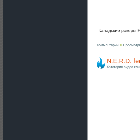
Канадские рокеры
F
Комментарии:
0
Просмотр
N.E.R.D. fe
Категория видео кли