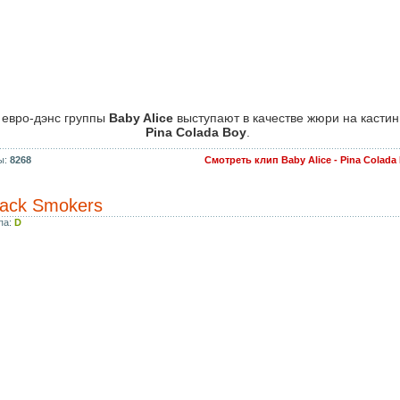
 евро-дэнс группы
Baby Alice
выступают в качестве жюри на кастин
Pina Colada Boy
.
ы:
8268
Смотреть клип Baby Alice - Pina Colad
lack Smokers
па:
D