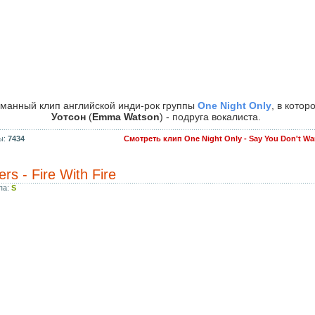
манный клип английской инди-рок группы
One Night Only
, в кото
Уотсон
(
Emma Watson
) - подруга вокалиста.
ы:
7434
Смотреть клип One Night Only - Say You Don't Wa
ers - Fire With Fire
па:
S