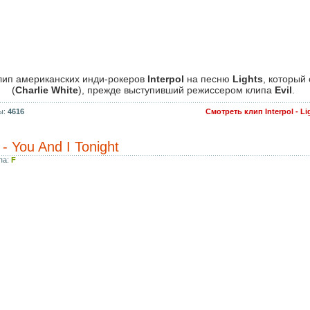
лип американских инди-рокеров
Interpol
на песню
Lights
, который
(
Charlie White
), прежде выступивший режиссером клипа
Evil
.
ы:
4616
Смотреть клип Interpol - L
 - You And I Tonight
па:
F