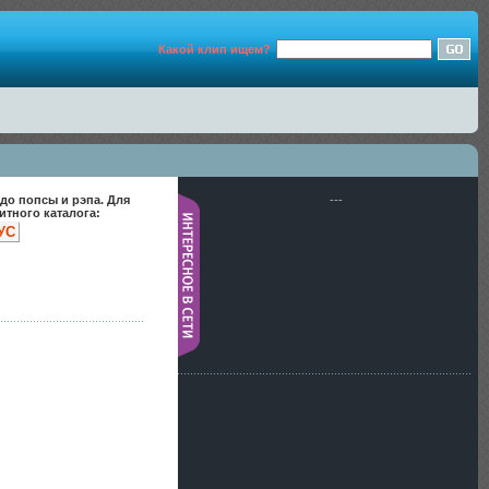
Какой клип ищем?
до попсы и рэпа. Для
---
тного каталога:
УС