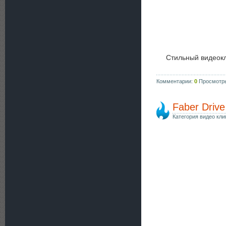
Стильный видеок
Комментарии:
0
Просмотр
Faber Drive
Категория видео кли