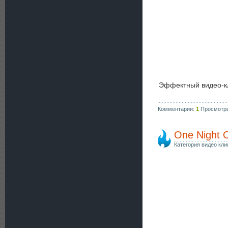
Эффектный видео-к
Комментарии:
1
Просмотр
One Night O
Категория видео кли