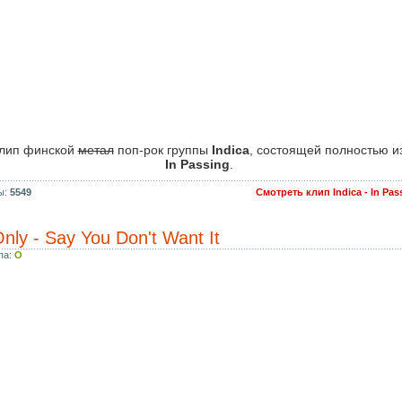
лип финской
метал
поп-рок группы
Indica
, состоящей полностью и
In Passing
.
ы:
5549
Смотреть клип Indica - In Pa
nly - Say You Don't Want It
па:
O