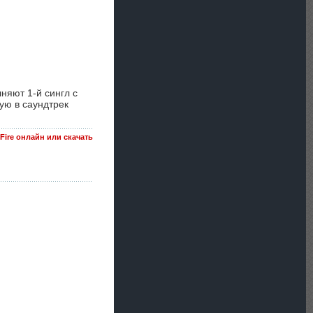
няют 1-й сингл с
ую в саундтрек
h Fire онлайн или скачать