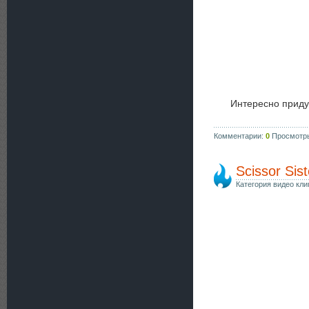
Интересно приду
Комментарии:
0
Просмотр
Scissor Sist
Категория видео кли