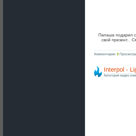
Папаша подарил св
свой презент...
Комментарии:
0
Просмотр
Interpol - L
Категория видео кли