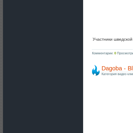
Участники шведской
Комментарии:
0
Просмотр
Dagoba - B
Категория видео кли