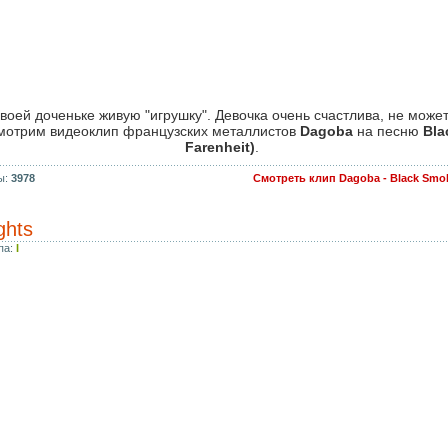
оей доченьке живую "игрушку". Девочка очень счастлива, не може
 Смотрим видеоклип французских металлистов
Dagoba
на песню
Bla
Farenheit)
.
ы:
3978
Смотреть клип Dagoba - Black Smo
ights
па:
I