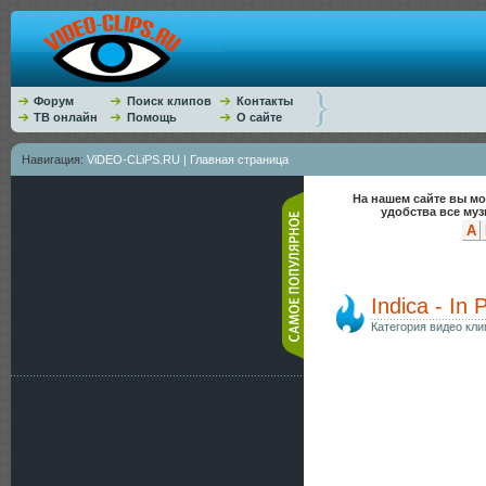
Форум
Поиск клипов
Контакты
ТВ онлайн
Помощь
О сайте
Навигация:
ViDEO-CLiPS.RU | Главная страница
На нашем сайте вы мо
удобства все му
A
Indica - In 
Категория видео кли