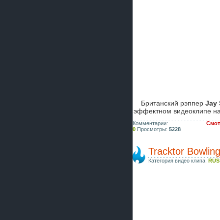
Британский рэппер
Jay
эффектном видеоклипе н
Комментарии:
Смотр
0
Просмотры:
5228
Tracktor Bowli
Категория видео клипа:
RUS