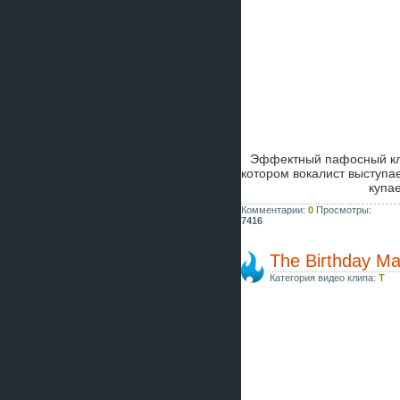
Эффектный пафосный кл
котором вокалист выступае
купа
Комментарии:
0
Просмотры:
7416
The Birthday Ma
Категория видео клипа:
T