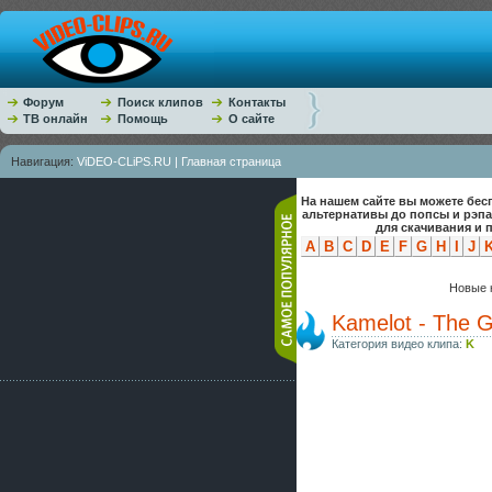
Форум
Поиск клипов
Контакты
ТВ онлайн
Помощь
О сайте
Навигация:
ViDEO-CLiPS.RU | Главная страница
На нашем сайте вы можете бес
альтернативы до попсы и рэп
для скачивания и 
A
B
C
D
E
F
G
H
I
J
Новые к
Kamelot - The 
Категория видео клипа:
K