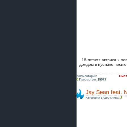
18-летняя актриса и п
дождем в пустыне песн
Комментарии:
Смот
0
Просмотры:
15573
Jay Sean feat. N
Категория видео клипа:
J