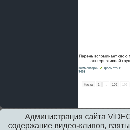
Парень вспоминает свою 
альтернативной гр
Комментарии:
2
Просмотры:
9462
Назад
1
...
105
106
Администрация сайта ViDEO
содержание видео-клипов, взяты