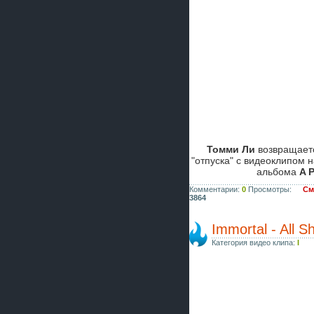
Томми Ли
возвращаетс
"отпуска" с видеоклипом 
альбома
A 
Комментарии:
0
Просмотры:
См
3864
Immortal - All Sh
Категория видео клипа:
I