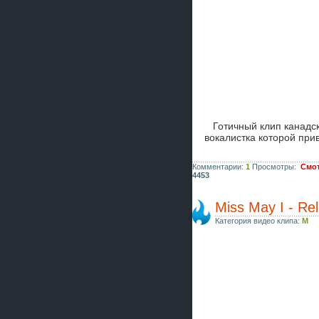
Готичный клип канадс
вокалистка которой при
Комментарии:
1
Просмотры:
Смот
4453
Miss May I - Re
Категория видео клипа:
M