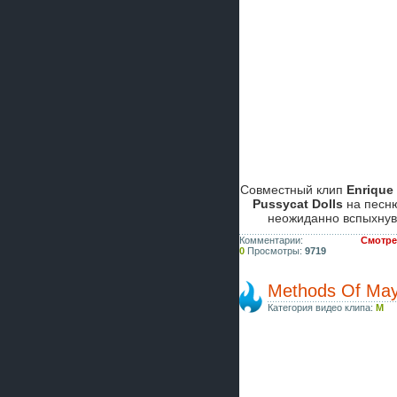
Совместный клип
Enrique 
Pussycat Dolls
на песн
неожиданно вспыхнув
Комментарии:
Смотрет
0
Просмотры:
9719
Methods Of Ma
Категория видео клипа:
M