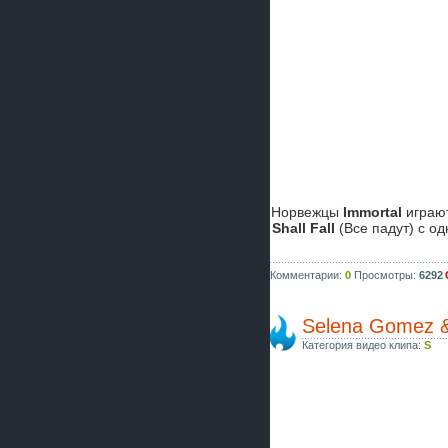
Норвежцы
Immortal
играют
Shall Fall
(Все падут) с о
Комментарии:
0
Просмотры:
6292
Selena Gomez &
Категория видео клипа:
S