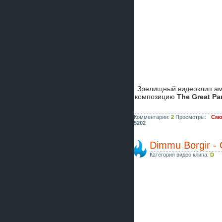
Зрелищный видеоклип ам
композицию
The Great P
Комментарии:
2
Просмотры:
Смо
5202
Dimmu Borgir -
Категория видео клипа:
D